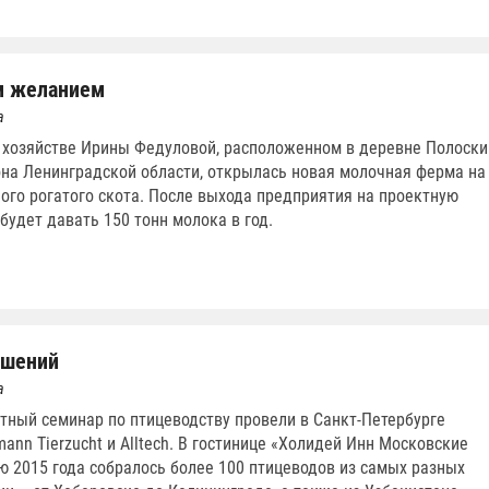
м желанием
а
хозяйстве Ирины Федуловой, расположенном в деревне Полоски
на Ленинградской области, открылась новая молочная ферма на
ного рогатого скота. После выхода предприятия на проектную
будет давать 150 тонн молока в год.
ешений
а
тный семинар по птицеводству провели в Санкт-Петербурге
ann Tierzucht и Alltech. В гостинице «Холидей Инн Московские
ю 2015 года собралось более 100 птицеводов из самых разных