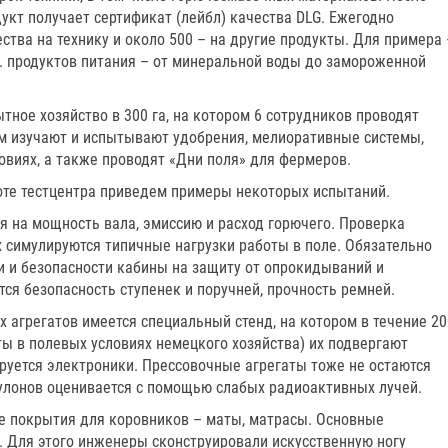
кт получает сертификат (лейбл) качества DLG. Ежегодно
ства на технику и около 500 – на другие продукты. Для примера 
с. продуктов питания – от минеральной воды до замороженной
тное хозяйство в 300 га, на котором 6 сотрудников проводят
ам изучают и испытывают удобрения, мелиоративные системы,
овиях, а также проводят «Дни поля» для фермеров.
оте тест­центра приведем примеры некоторых испытаний.
я на мощность вала, эмиссию и расход горючего. Проверка
х симулируются типичные нагрузки работы в поле. Обязательно
и и безопасности кабины на защиту от опрокидываний и
ся безопасность ступенек и поручней, прочность ремней.
 агрегатов имеется специальный стенд, на котором в течение 20
оты в полевых условиях немецкого хозяйства) их подвергают
ируется электроники. Прессовочные агрегаты тоже не остаются
рулонов оценивается с помощью слабых радиоактивных лучей.
е покрытия для коровников – маты, матрасы. Основные
и. Для этого инженеры сконструировали искусственную ногу