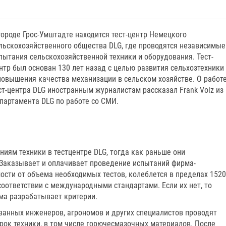
городе Грос-Умштадте находится тест-центр Немецкого
льскохозяйственного общества DLG, где проводятся независимые
пытания сельскохозяйственной техники и оборудования. Тест-
нтр был основан 130 лет назад с целью развития сельхозтехники
повышения качества механизации в сельском хозяйстве. О работ
ст-центра DLG иностранным журналистам рассказал Frank Volz из
партамента DLG по работе со СМИ.
ниям техники в тест­центре DLG, тогда как раньше они
Заказывает и оплачивает проведение испытаний фирма­
мости от объема необходимых тестов, колеблется в пределах 15­20
соответствии с международными стандартами. Если их нет, то
ма разрабатывает критерии.
ванных инженеров, агрономов и других специалистов проводят
рок техники, в том числе горюче­смазочных материалов. После