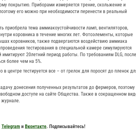
мому покрытию. Приборами измеряется трение, скольжение и
 поэтому его можно при необходимости перенести в реальный
ь приобрела тема аммиако­устойчивости ламп, вентиляторов,
 внутри коровника в течение многих лет. Фотоэлементы, которые
ышах коровников, также подвергаются воздействию аммиака
 проведения тестирования в специальной камере симулируются
й имитируют 20­летний период работы. По требованиям DLG, посл
ся более чем на 5%.
 в центре тестируется все – от грелок для поросят до пленок дл
задачу донесения полученных результатов до фермеров, поэтому
в свободном доступе на сайте Общества. Также в сокращенном вид
 журнале.
,
Telegram
и
Вконтакте
. Подписывайтесь!