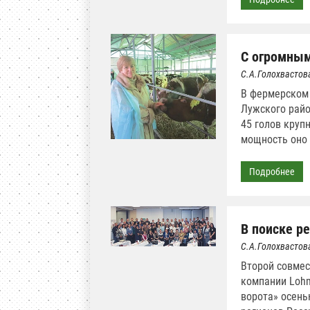
С огромны
С.А.Голохвастов
В фермерском 
Лужского райо
45 голов круп
мощность оно 
Подробнее
В поиске р
С.А.Голохвастов
Второй совмес
компании Lohm
ворота» осень