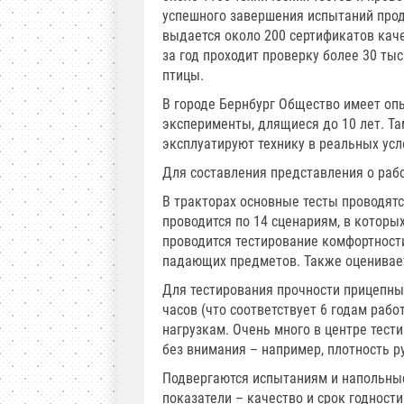
успешного завершения испытаний проду
выдается около 200 сертификатов каче
за год проходит проверку более 30 ты
птицы.
В городе Бернбург Общество имеет опы
эксперименты, длящиеся до 10 лет. Т
эксплуатируют технику в реальных усл
Для составления представления о раб
В тракторах основные тесты проводятс
проводится по 14 сценариям, в которы
проводится тестирование комфортност
падающих предметов. Также оценивает
Для тестирования прочности прицепных
часов (что соответствует 6 годам раб
нагрузкам. Очень много в центре тест
без внимания – например, плотность 
Подвергаются испытаниям и напольны
показатели – качество и срок годност