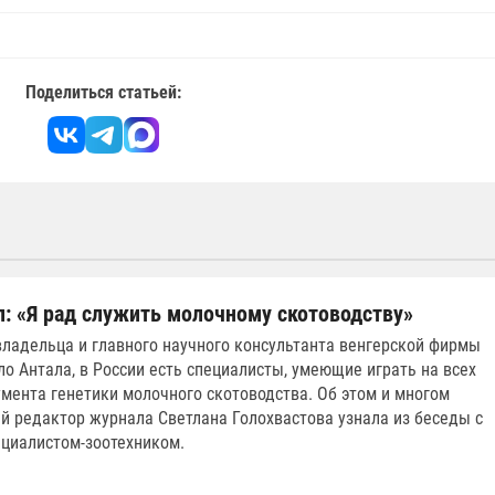
Поделиться статьей:
л: «Я рад служить молочному скотоводству»
ладельца и главного научного консультанта венгерской фирмы
ло Антала, в России есть специалисты, умеющие играть на всех
умента генетики молочного скотоводства. Об этом и многом
й редактор журнала Светлана Голохвастова узнала из беседы с
циалистом-зоотехником.