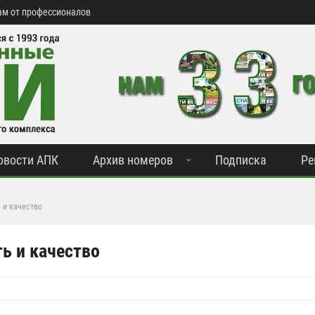
м от профессионалов
овости АПК
Архив номеров
Подписка
Ре
ь и качество
ть и качество