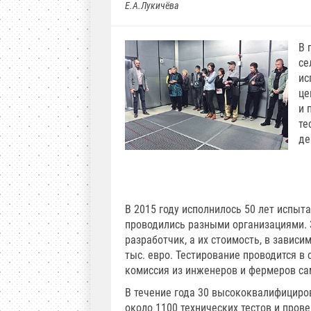
Е.А.Лукичёва
В 
се
ис
це
и 
те
де
В 2015 году исполнилось 50 лет испыта
проводились разными организациями. 
разработчик, а их стоимость, в зависи
тыс. евро. Тестирование проводится в 
комиссия из инженеров и фермеров са
В течение года 30 высококвалифициро
около 1100 технических тестов и прове