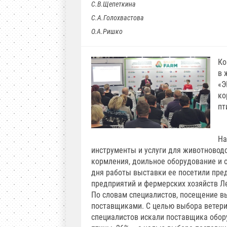
С.В.Щепеткина
С.А.Голохвастова
О.А.Ришко
Ко
в 
«Э
ко
пт
На
инструменты и услуги для животноводс
кормления, доильное оборудование и 
дня работы выставки ее посетили пред
предприятий и фермерских хозяйств Л
По словам специалистов, посещение в
поставщиками. С целью выбора ветери
специалистов искали поставщика обор