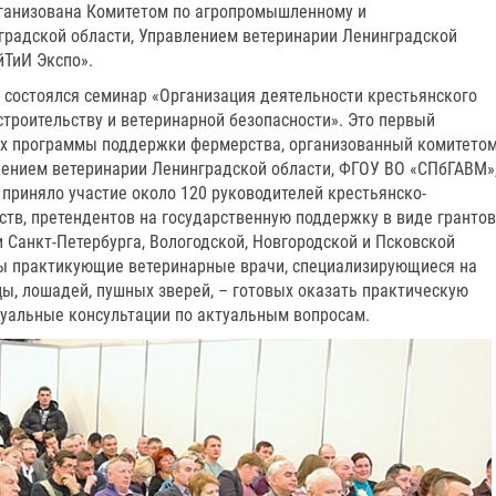
ганизована Комитетом по агропромышленному и
радской области, Управлением ветеринарии Ленинградской
ТиИ Экспо».
 состоялся семинар «Организация деятельности крестьянского
строительству и ветеринарной безопасности». Это первый
х программы поддержки фермерства, организованный комитето
лением ветеринарии Ленинградской области, ФГОУ ВО «СПбГАВМ»
риняло участие около 120 руководителей крестьянско-
ств, претендентов на государственную поддержку в виде грантов
и Санкт-Петербурга, Вологодской, Новгородской и Псковской
ны практикующие ветеринарные врачи, специализирующиеся на
ицы, лошадей, пушных зверей, – готовых оказать практическую
уальные консультации по актуальным вопросам.