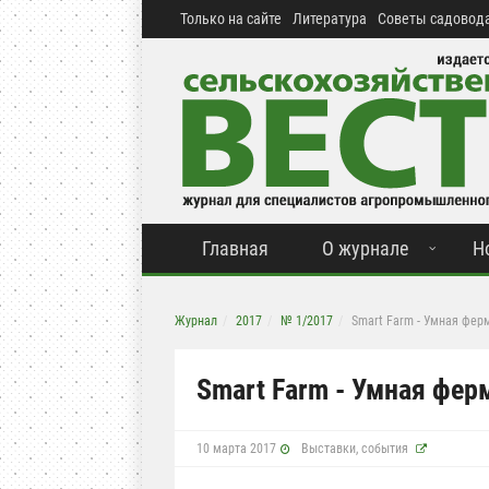
Только на сайте
Литература
Советы садовода
Главная
О журнале
Н
Журнал
2017
№ 1/2017
Smart Farm - Умная фер
Smart Farm - Умная фер
10 марта 2017
Выставки, события