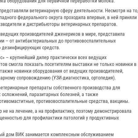
ика оборудования для первичной переработки молока.
представляли ветеринарную сферу деятельности. Несмотря на то
падного федерального округа проходила впервые, в ней приняли
зводители и дистрибьюторы ветеринарных препаратов.
о ведущих производителей дженериков в мире, представила
ии – от антибактериальных до противовоспалительных
о дезинфицирующих средств.
с» – крупнейший дилер практически всех ведущих
тов смогла показать посетителям выставки не только новинки в
 также новинки оборудования от ведущих производителей,
нарному сопровождению (УЗИ-диагностика, ортопедия).
ветеринарные препараты собственного производства для
 осложнений, паразитарных болезней, а также
отивомаститные, противовоспалительные средства, вакцины.
 не на лечение, а на профилактику, поэтому демонстрировала
ценностью для профилактики патологий у продуктивных
вый дом ВИК занимается комплексным обслуживанием