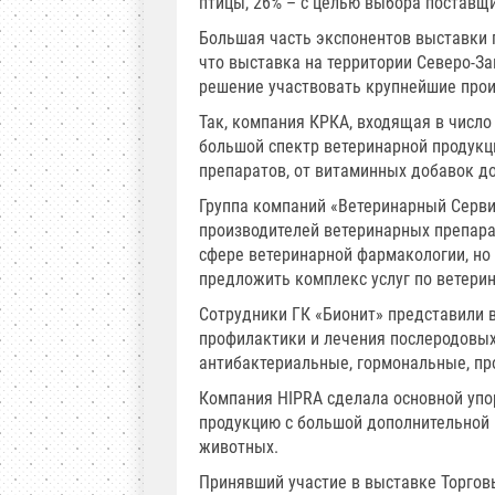
птицы, 26% – с целью выбора поставщ
Большая часть экспонентов выставки 
что выставка на территории Северо-За
решение участвовать крупнейшие прои
Так, компания КРКА, входящая в числ
большой спектр ветеринарной продукц
препаратов, от витаминных добавок д
Группа компаний «Ветеринарный Серви
производителей ветеринарных препара
сфере ветеринарной фармакологии, но
предложить комплекс услуг по ветери
Сотрудники ГК «Бионит» представили 
профилактики и лечения послеродовых
антибактериальные, гормональные, пр
Компания НIPRA сделала основной упор
продукцию с большой дополнительной 
животных.
Принявший участие в выставке Торго