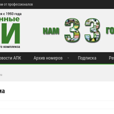
м от профессионалов
овости АПК
Архив номеров
Подписка
Ре
ма
ма