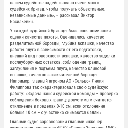
нашем судействе задействовано очень много
судейских бригад, чтобы получать объективные,
независимые данные», – рассказал Виктор
Васильевич.
У каждой судейской бригады была своя номинация
оценки качества пахоты. Оценивались качество
разделительной борозды, глубина вспашки, качество
работы плуга в зависимости от его подготовки,
внешний вид поверхности вспашки, качество заделки
послеуборочных остатков, соблюдение границ
заглубления и подъема плуга, качество клиновой
вспашки, качество заключительной борозды.
Например, главный агроном АО «Сельцо» Лилия
Филиппова так охарактеризовала свою судейскую
работу: «Задача нашей судейской команды – проверка
соблюдения боковых границ: допустимым считается
отклонение в пределах 0-10 см, если отклонение
больше 10 см – с участника снимаются баллы».
Главный судья соревнований главный инженер-
заместитель директора ФГБУ «Северо-Западная МИС»