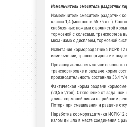
Измельчитель смеситель раздатчик ко
Измельчитель смеситель раздатчик кор
класса 1,4 (мощность 55-75 л.с.). Сос
снабженных ножами с волнистой кромко
тормозной с колесами, транспортера в
механизма с дисплеем, тормозной сис
Испытания кормораздатчика ИСРК-12 п
измельчении, транспортировке и выдач
Производительность за час основного
транспортировке и раздаче корма соста
производительность составила 36,4 т/ч
Фактическая норма раздачи кормосмес
(20,5 кг/гол). Отклонение от заданно
длине кормовой линии на рабочем реж
Потери при смешивании и раздаче отсу
Наработка кормораздатчика ИСРК-12 со
излом дышла в месте соединения с ра