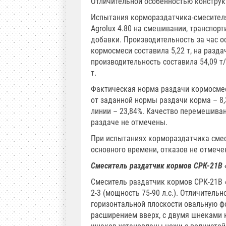
Отличительной особенностью конструк
Испытания кормораздатчика-смесителя 
Agrolux 4.80 на смешивании, транспорт
добавки. Производительность за час о
кормосмеси составила 5,22 т, на разда
производительность составила 54,09 т/
т.
Фактическая норма раздачи кормосмес
от заданной нормы раздачи корма – 8
линии – 23,84%. Качество перемешива
раздаче не отмечены.
При испытаниях кормораздатчика смес
основного времени, отказов не отмече
Смеситель раздатчик кормов СРК-21В 
Смеситель раздатчик кормов СРК-21В «
2-3 (мощность 75-90 л.с.). Отличител
горизонтальной плоскости овальную фо
расширением вверх, с двумя шнеками 