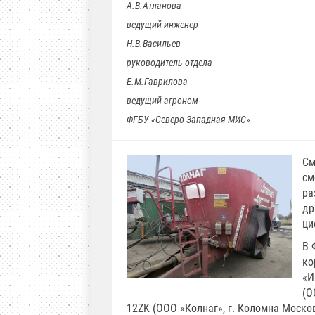
А.В.Атланова
ведущий инженер
Н.В.Васильев
руководитель отдела
Е.М.Гаврилова
ведущий агроном
ФГБУ «Северо-Западная МИС»
См
см
ра
др
ци
В 
ко
«И
(О
12ZK (ООО «Колнаг», г. Коломна Москов