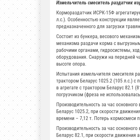
Измельчитель смеситель раздатчик к
Кормораздатчик ИСРК-15Ф агрегатирует
л.с.). Особенностью конструкции явля
предназначенного для загрузки травян
Состоит из бункера, весового механиз
механизма раздачи корма с выгрузными
рабочими органами, гидросистемы, ход
оборудования. Снаружи на передней ча
высоте опора.
Испытания измельчителя смесителя ра
трактором Беларус 1025.2 (105 л.с.) с
в агрегате с трактором Беларус 82.1 (
погрузчиком (фреза не использовалась
Производительность за час основного
Беларус 1025.2, при скорости движения
времени – 7,12 т. Потерь кормосмеси 
Производительность за час основного
Беларус 82.1, при скорости движения аг