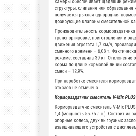
камеры обеспечивает щадящий режим 
структуры, слипания или образования
получается рыхлая однородная кормос
дозирующие клапаны смесительной к
Производительность кормораздатчика 
транспортировке, приготовлении и разд
движения агрегата 1,7 км/ч, производи
сменного времени – 6,08 т. Фактическ
режиме, составила 39 кг. Отклонение 
корма по длине кормовой линии соста
смеси – 12,9%.
При наработке смесителя кормораздат
отказов не отмечено.
Кормораздатчик смеситель V-Mix PLUS
Кормораздатчик смеситель V-Mix PLUS 
1,4 (мощность 55-75 л.с.). Состоит из
опорные колеса, двух выгрузных засл
взвешивающего устройства с дисплеем