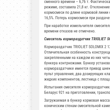
сменного времени – 6,76 т. Фактическ
режиме, составила 21,8 кг. Отклонени
кормосмеси по длине кормовой линии 
16,5%. Потерь кормосмеси при раздаче
При наработке измельчителя смесител
времени отказов не отмечено.
Смеситель кормораздатчик TRIOLIET S
Кормораздатчик TRIOLIET SOLOMIX 2 12
Отличительная особенность конструкц
закрепленными на каждом из них чет
бункера контрножами. Бункер установл
кормораздатчике имеется привод шнек
пульт управления, два дозирующих кла
жидких компонентов, лестница с площ
Испытания смесителя кормораздатчика
Беларус 921 на приготовлении, трансп
Загружаемая в бункер кормовая масса 
коническим стенам смесительной каме