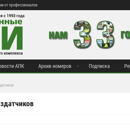
м от профессионалов
овости АПК
Архив номеров
Подписка
Ре
здатчиков
аздатчиков