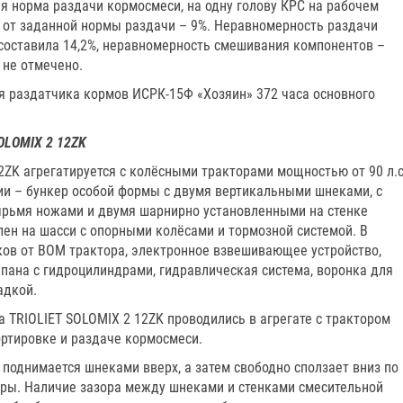
ая норма раздачи кормосмеси, на одну голову КРС на рабочем
е от заданной нормы раздачи – 9%. Неравномерность раздачи
составила 14,2%, неравномерность смешивания компонентов –
 не отмечено.
я раздатчика кормов ИСРК-15Ф «Хозяин» 372 часа основного
OLOMIX 2 12ZK
ZK агрегатируется с колёсными тракторами мощностью от 90 л.с
ии – бункер особой формы с двумя вертикальными шнеками, с
ырьмя ножами и двумя шарнирно установленными на стенке
ен на шасси с опорными колёсами и тормозной системой. В
ов от ВОМ трактора, электронное взвешивающее устройство,
пана с гидроцилиндрами, гидравлическая система, воронка для
адкой.
 TRIOLIЕT SOLOMIX 2 12ZK проводились в агрегате с трактором
ортировке и раздаче кормосмеси.
поднимается шнеками вверх, а затем свободно сползает вниз по
ры. Наличие зазора между шнеками и стенками смесительной