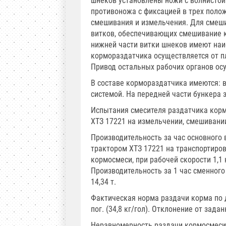
шнеков установлены ножи с волнистой
противоножа с фиксацией в трех поло
смешивания и измельчения. Для смеш
витков, обеспечивающих смешивание к
нижней части витки шнеков имеют наи
кормораздатчика осуществляется от п
Привод остальных рабочих органов ос
В составе кормораздатчика имеются: 
системой. На передней части бункера 
Испытания смесителя раздатчика корм
ХТЗ 17221 на измельчении, смешивании
Производительность за час основного 
трактором ХТЗ 17221 на транспортировк
кормосмеси, при рабочей скорости 1,1 
Производительность за 1 час сменного
14,34 т.
Фактическая норма раздачи корма по 
пог. (34,8 кг/гол). Отклонение от зад
Неравномерность раздачи кормосмеси 