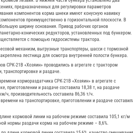
 кромкой лезвия. В нижней части бункера установлено два
жениях, предназначенных для регулировки параметров
ивания компонентов корма шнеки имеют конусную навивку
омпонентов преимущественно в горизонтальной плоскости. В
большую ширину основания. Привод рабочих органов
ланетарно-конических редукторов, установленных под бункером.
уществляется с помощью гидросистемы трактора.
весовой механизм, выгрузные транспортеры, шасси с тормозной
закреплена лестница для осмотра внутренней полости бункера.
ов СРК-21В «Хозяин» проводились в агрегате с трактором
, транспортировке и раздаче.
времени кормораздатчика СРК-21В «Хозяин» в агрегате с
е, приготовлении и раздаче составила 18,38 т, на раздаче
км/ч, производительность составила 86,36 т/ч.
 времени на транспортировке, приготовлении и раздаче составил
длине кормовой линии на рабочем режиме составила 105,1 кг/м
анной нормы раздачи корма на рабочем режиме – 8,6%.
по длине кормовой линии составила 15,6%, качество смешивани