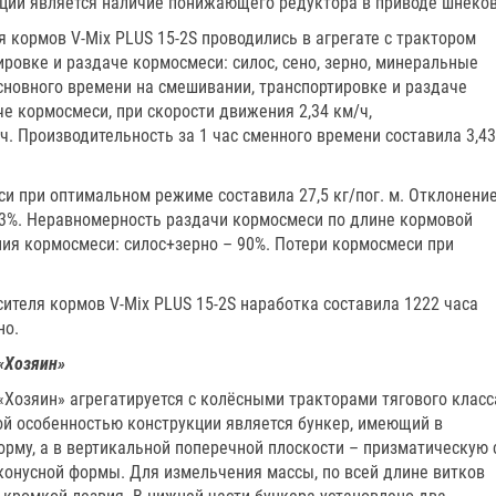
ции является наличие понижающего редуктора в приводе шнеков
кормов V-Mix PLUS 15-2S проводились в агрегате с трактором
ировке и раздаче кормосмеси: силос, сено, зерно, минеральные
сновного времени на смешивании, транспортировке и раздаче
че кормосмеси, при скорости движения 2,34 км/ч,
ч. Производительность за 1 час сменного времени составила 3,43
и при оптимальном режиме составила 27,5 кг/пог. м. Отклонени
,3%. Неравномерность раздачи кормосмеси по длине кормовой
ния кормосмеси: силос+зерно – 90%. Потери кормосмеси при
ителя кормов V-Mix PLUS 15-2S наработка составила 1222 часа
но.
«Хозяин»
Хозяин» агрегатируется с колёсными тракторами тягового класс
ьной особенностью конструкции является бункер, имеющий в
рму, а в вертикальной поперечной плоскости – призматическую 
конусной формы. Для измельчения массы, по всей длине витков