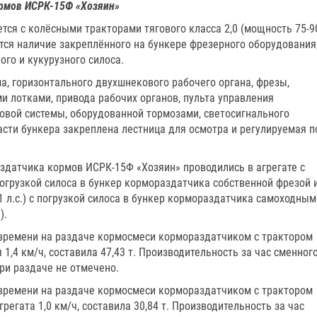
ормов ИСРК-15Ф «Хозяин»
ся с колёсными тракторами тягового класса 2,0 (мощность 75-9
ется наличие закреплённого на бункере фрезерного оборудования
ого и кукурузного силоса.
ма, горизонтального двухшнекового рабочего органа, фрезы,
 лотками, привода рабочих органов, пульта управления
овой системы, оборудованной тормозами, светосигнального
сти бункера закреплена лестница для осмотра и регулируемая п
здатчика кормов ИСРК-15Ф «Хозяин» проводились в агрегате с
 погрузкой силоса в бункер кормораздатчика собственной фрезой 
81 л.с.) с погрузкой силоса в бункер кормораздатчика самоходным
).
 времени на раздаче кормосмеси кормораздатчиком с трактором
 1,4 км/ч, составила 47,43 т. Производительность за час сменног
при раздаче не отмечено.
 времени на раздаче кормосмеси кормораздатчиком с трактором
регата 1,0 км/ч, составила 30,84 т. Производительность за час