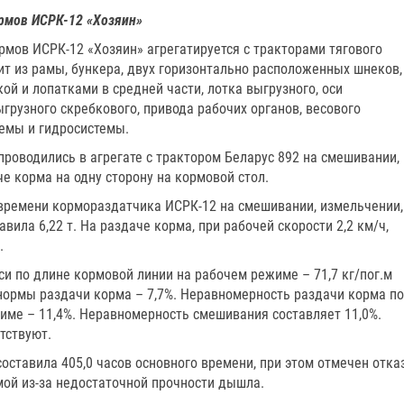
рмов ИСРК-12 «Хозяин»
мов ИСРК-12 «Хозяин» агрегатируется с тракторами тягового
тоит из рамы, бункера, двух горизонтально расположенных шнеков,
й и лопатками в средней части, лотка выгрузного, оси
ыгрузного скребкового, привода рабочих органов, весового
темы и гидросистемы.
роводились в агрегате с трактором Беларус 892 на смешивании,
е корма на одну сторону на кормовой стол.
 времени кормораздатчика ИСРК-12 на смешивании, измельчении,
вила 6,22 т. На раздаче корма, при рабочей скорости 2,2 км/ч,
.
и по длине кормовой линии на рабочем режиме – 71,7 кг/пог.м
й нормы раздачи корма – 7,7%. Неравномерность раздачи корма по
име – 11,4%. Неравномерность смешивания составляет 11,0%.
тствуют.
ставила 405,0 часов основного времени, при этом отмечен отказ
мой из-за недостаточной прочности дышла.