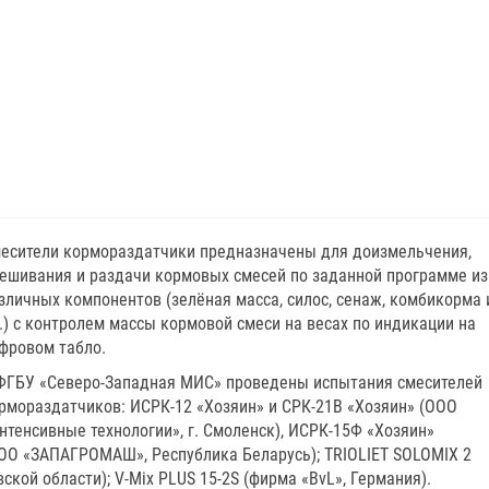
есители кормораздатчики предназначены для доизмельчения,
ешивания и раздачи кормовых смесей по заданной программе из
зличных компонентов (зелёная масса, силос, сенаж, комбикорма 
.) с контролем массы кормовой смеси на весах по индикации на
фровом табло.
ФГБУ «Северо-Западная МИС» проведены испытания смесителей
рмораздатчиков: ИСРК-12 «Хозяин» и СРК-21В «Хозяин» (ООО
нтенсивные технологии», г. Смоленск), ИСРК-15Ф «Хозяин»
ОО «ЗАПАГРОМАШ», Республика Беларусь); TRIOLIET SOLOMIX 2
ской области); V-Mix PLUS 15-2S (фирма «BvL», Германия).