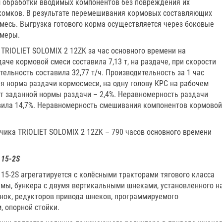
обработки вводимых компонентов без повреждения их
 комков. В результате перемешивания кормовых составляющих
месь. Выгрузка готового корма осуществляется через боковые
амеры.
TRIOLIЕT SOLOMIX 2 12ZK за час основного времени на
аче кормовой смеси составила 7,13 т, на раздаче, при скорости
тельность составила 32,77 т/ч. Производительность за 1 час
ая норма раздачи кормосмеси, на одну голову КРС на рабочем
от заданной нормы раздачи – 2,4%. Неравномерность раздачи
вила 14,7%. Неравномерность смешивания компонентов кормовой
чика TRIOLIЕT SOLOMIX 2 12ZK – 790 часов основного времени
 15-2S
15-2S агрегатируется с колёсными тракторами тягового класса
 рамы, бункера с двумя вертикальными шнеками, установленного н
онок, редукторов привода шнеков, программируемого
, опорной стойки.