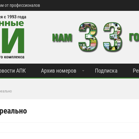
м от профессионалов
овости АПК
Архив номеров
Подписка
Ре
реально
 реально