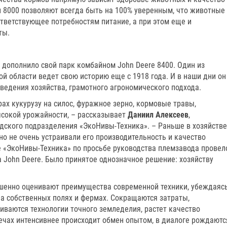
и 8000 позволяют всегда быть на 100% уверенным, что животные
тветствующее потребностям питание, а при этом еще и
ты.
 дополнило свой парк комбайном John Deere 8400. Один из
 области ведет свою историю еще с 1918 года. И в наши дни он
ведения хозяйства, грамотного агрономического подхода.
ах кукурузу на силос, фуражное зерно, кормовые травы,
сокой урожайности, – рассказывает
Даниил Алексеев
,
дского подразделения «ЭкоНивы-Техника». – Раньше в хозяйстве
но не очень устраивали его производительность и качество
 «ЭкоНивы-Техника» по просьбе руководства племзавода провел
 John Deere. Было принятое однозначное решение: хозяйству
шенно оценивают преимущества современной техники, убеждаяс
на собственных полях и фермах. Сокращаются затраты,
иваются технологии точного земледелия, растет качество
ечах интенсивнее происходит обмен опытом, в диалоге рождаютс