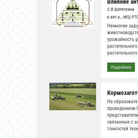
Влияние ан
С.В.Щепеткина
к.вет.н., НКЦ Р
Немногие заду
животноводств
урожайность р
растительного
растительного
Подробнее
Кормозагото
На образовате
проведенном О
представители
связанные с з
тонкостей тех