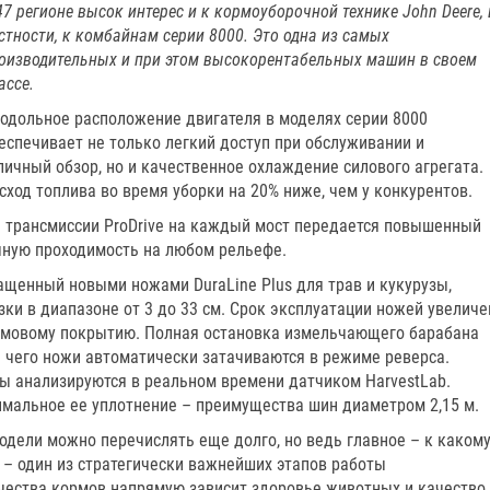
47 регионе высок интерес и к кормоуборочной технике John Deerе, 
стности, к комбайнам серии 8000. Это одна из самых
оизводительных и при этом высокорентабельных машин в своем
ассе.
одольное расположение двигателя в моделях серии 8000
еспечивает не только легкий доступ при обслуживании и
личный обзор, но и качественное охлаждение силового агрегата.
сход топлива во время уборки на 20% ниже, чем у конкурентов.
 трансмиссии ProDrive на каждый мост передается повышенный
чную проходимость на любом рельефе.
щенный новыми ножами DuraLine Plus для трав и кукурузы,
зки в диапазоне от 3 до 33 см. Срок эксплуатации ножей увеличе
амовому покрытию. Полная остановка измельчающего барабана
ле чего ножи автоматически затачиваются в режиме реверса.
сы анализируются в реальном времени датчиком HarvestLab.
имальное ее уплотнение – преимущества шин диаметром 2,15 м.
одели можно перечислять еще долго, но ведь главное – к каком
 – один из стратегически важнейших этапов работы
чества кормов напрямую зависит здоровье животных и качество