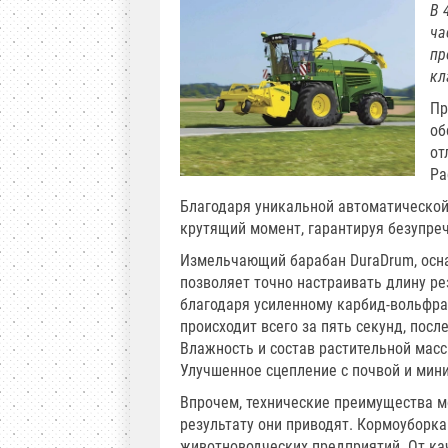
В 
ча
пр
кл
Пр
об
от
Ра
Благодаря уникальной автоматической
крутящий момент, гарантируя безупре
Измельчающий барабан DuraDrum, осна
позволяет точно настраивать длину ре
благодаря усиленному карбид-вольфр
происходит всего за пять секунд, пос
Влажность и состав растительной мас
Улучшенное сцепление с почвой и мин
Впрочем, технические преимущества м
результату они приводят. Кормоуборка
животноводческих предприятий. От ка