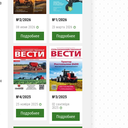
в
№2/2026
№1/2026
08 июня 2026
23 марта 2026
Подробнее
Подробнее
н
№4/2025
№3/2025
25 ноября 2025
02 сентября
2025
Подробнее
у
Подробнее