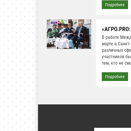
Подробнее
«АГРО.PRO:
В работе Межд
марте в Санкт
различных сфе
участников бы
тем, кто не см
Подробнее
Авторские права о