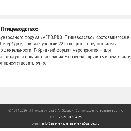
 Птицеводство»
ународного форума «АГРО.PRO: Птицеводство», состоявшегося в
-Петербурге, приняли участие 22 эксперта – представители
р деятельности. Гибридный формат мероприятия – для
ла доступна онлайн-трансляция – позволил принять в нем участи
ог присутствовать очно.
© 1993-2026. ИП Голохвастова С.А.,
Журнал «Сельскохозяйственные Вести»
.
Тел.:
+7-921-907-34-26
E-mail:
info@agri-news.ru
,
agri-news@yandex.ru
храняются. Перепечатывание материалов или их частей без письменного разрешения р