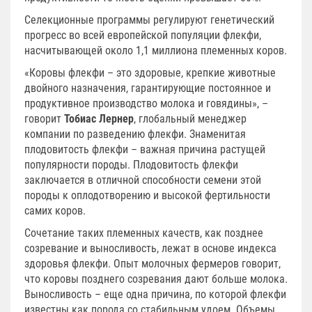
Селекционные программы регулируют генетический
прогресс во всей европейской популяции флекфи,
насчитывающей около 1,1 миллиона племенных коров.
«Коровы флекфи – это здоровые, крепкие животные
двойного назначения, гарантирующие постоянное и
продуктивное производство молока и говядины», –
говорит
Тобиас Лернер
, глобальный менеджер
компании по разведению флекфи. Знаменитая
плодовитость флекфи – важная причина растущей
популярности породы. Плодовитость флекфи
заключается в отличной способности семени этой
породы к оплодотворению и высокой фертильности
самих коров.
Сочетание таких племенных качеств, как позднее
созревание и выносливость, лежат в основе индекса
здоровья флекфи. Опыт молочных фермеров говорит,
что коровы позднего созревания дают больше молока.
Выносливость – еще одна причина, по которой флекфи
известны как порода со стабильным удоем. Объемы