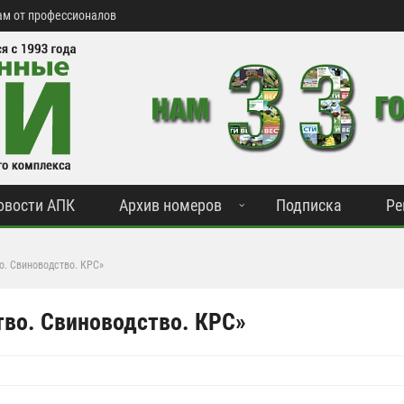
м от профессионалов
овости АПК
Архив номеров
Подписка
Ре
о. Свиноводство. КРС»
тво. Свиноводство. КРС»