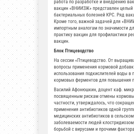
работа по разработке и внедрению ва
вакцин «ВНИИЗЖ» представлен целый 
бактериальных болезней КРС. Ряд вак
Кроме того, важной задачей для «ВНИ
импортным аналогам по значимости дл
практику вакцин для профилактики ре
вакцин.
Блок Птицеводство
На сессии «Птицеводство. От выращива
вопросы применения кормовой добавки
использования подкислителей воды в 
кормовых ферментов для повышения п
Василий Афонюшкин, доцент каф. микр
посвященным рискам отмены кормовых
частности, утверждалось, что сокраще
применения антибиотиков одной групп
медицинских антибиотиков в сельском 
заболеваемости людей клостридиозом
борьбой с вирусами и прочими факто