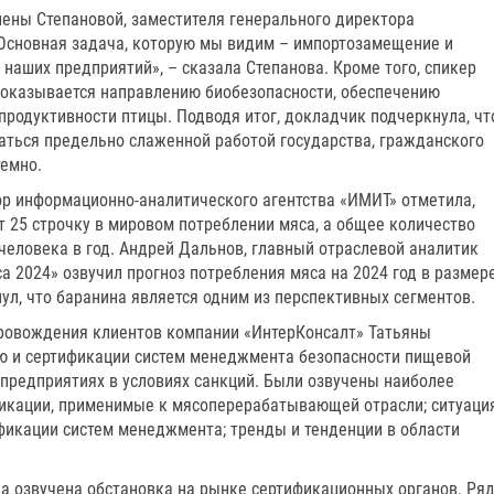
ены Степановой, заместителя генерального директора
«Основная задача, которую мы видим – импортозамещение и
наших предприятий», – сказала Степанова. Кроме того, спикер
 оказывается направлению биобезопасности, обеспечению
родуктивности птицы. Подводя итог, докладчик подчеркнула, чт
ться предельно слаженной работой государства, гражданского
темно.
р информационно-аналитического агентства «ИМИТ» отметила,
 25 строчку в мировом потреблении мяса, а общее количество
 человека в год. Андрей Дальнов, главный отраслевой аналитик
 2024» озвучил прогноз потребления мяса на 2024 год в размер
нул, что баранина является одним из перспективных сегментов.
провождения клиентов компании «ИнтерКонсалт» Татьяны
 и сертификации систем менеджмента безопасности пищевой
редприятиях в условиях санкций. Были озвучены наиболее
фикации, применимые к мясоперерабатывающей отрасли; ситуаци
ификации систем менеджмента; тренды и тенденции в области
а озвучена обстановка на рынке сертификационных органов. Ря