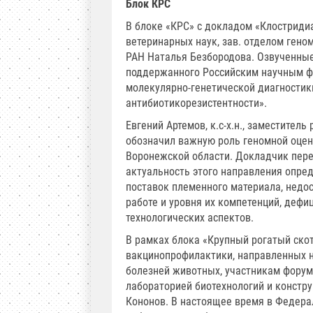
Блок КРС
В блоке «КРС» с докладом «Клостриди
ветеринарных наук, зав. отделом ге
РАН Наталья Безбородова. Озвученные
поддержанного Российским научным фо
молекулярно-генетической диагностик
антибиотикорезистентности».
Евгений Артемов, к.с-х.н., заместите
обозначил важную роль геномной оценк
Воронежской области. Докладчик пере
актуальность этого направления опре
поставок племенного материала, недо
работе и уровня их компетенций, деф
технологических аспектов.
В рамках блока «Крупный рогатый скот
вакцинопрофилактики, направленных 
болезней животных, участникам форум
лабораторией биотехнологий и конст
Кононов. В настоящее время в Федера