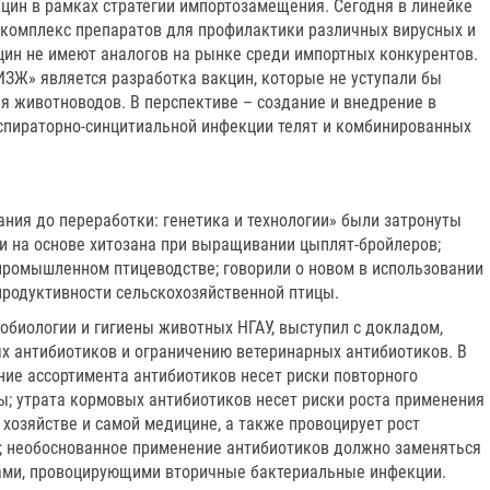
кцин в рамках стратегии импортозамещения. Сегодня в линейке
комплекс препаратов для профилактики различных вирусных и
цин не имеют аналогов на рынке среди импортных конкурентов.
ИЗЖ» является разработка вакцин, которые не уступали бы
я животноводов. В перспективе – создание и внедрение в
спираторно-синцитиальной инфекции телят и комбинированных
ния до переработки: генетика и технологии» были затронуты
 на основе хитозана при выращивании цыплят-бройлеров;
промышленном птицеводстве; говорили о новом в использовании
родуктивности сельскохозяйственной птицы.
обиологии и гигиены животных НГАУ, выступил с докладом,
 антибиотиков и ограничению ветеринарных антибиотиков. В
ние ассортимента антибиотиков несет риски повторного
ы; утрата кормовых антибиотиков несет риски роста применения
хозяйстве и самой медицине, а также провоцирует рост
; необоснованное применение антибиотиков должно заменяться
рами, провоцирующими вторичные бактериальные инфекции.