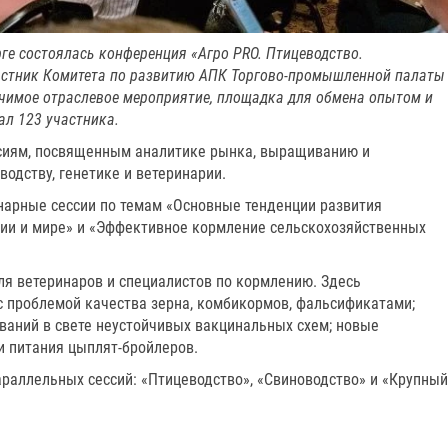
рге состоялась конференция «Агро PRO. Птицеводство.
частник Комитета по развитию АПК Торгово-промышленной палаты
ачимое отраслевое мероприятие, площадка для обмена опытом и
л 123 участника.
ссиям, посвященным аналитике рынка, выращиванию и
одству, генетике и ветеринарии.
нарные сессии по темам «Основные тенденции развития
сии и мире» и «Эффективное кормление сельскохозяйственных
я ветеринаров и специалистов по кормлению. Здесь
с проблемой качества зерна, комбикормов, фальсификатами;
ваний в свете неустойчивых вакцинальных схем; новые
и питания цыплят-бройлеров.
араллельных сессий: «Птицеводство», «Свиноводство» и «Крупный