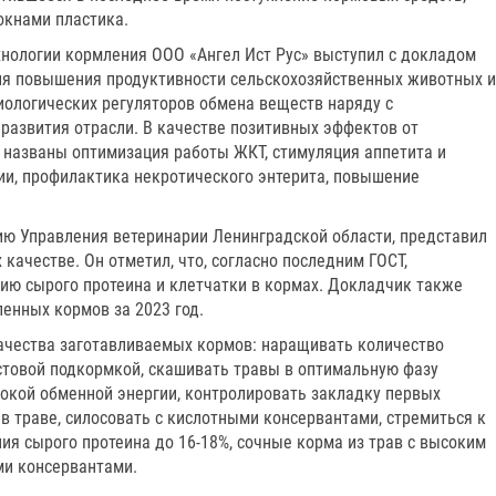
окнами пластика.
технологии кормления ООО «Ангел Ист Рус» выступил с докладом
 повышения продуктивности сельскохозяйственных животных и
иологических регуляторов обмена веществ наряду с
развития отрасли. В качестве позитивных эффектов от
названы оптимизация работы ЖКТ, стимуляция аппетита и
ии, профилактика некротического энтерита, повышение
ию Управления ветеринарии Ленинградской области, представил
качестве. Он отметил, что, согласно последним ГОСТ,
ию сырого протеина и клетчатки в кормах. Докладчик также
ленных кормов за 2023 год.
ачества заготавливаемых кормов: наращивать количество
стовой подкормкой, скашивать травы в оптимальную фазу
сокой обменной энергии, контролировать закладку первых
в траве, силосовать с кислотными консервантами, стремиться к
я сырого протеина до 16-18%, сочные корма из трав с высоким
ми консервантами.