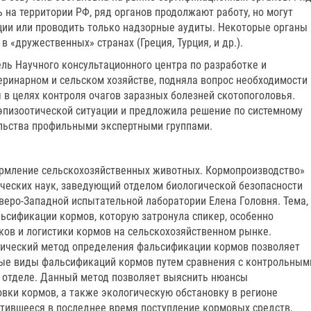
 на территории РФ, ряд органов продолжают работу, но могут
ии или проводить только надзорные аудиты. Некоторые органы
 «дружественных» странах (Греция, Турция, и др.).
тель Научного консультационного центра по разработке и
еринарном и сельском хозяйстве, подняла вопрос необходимости
в целях контроля очагов заразных болезней скотопоголовья.
эпизоотической ситуации и предложила решение по системному
ельства профильными экспертными группами.
ормление сельскохозяйственных животных. Кормопроизводство»
ческих наук, заведующий отделом биологической безопасности
веро-Западной испытательной лаборатории Елена Головня. Тема,
сификации кормов, которую затронула спикер, особенно
ков и логистики кормов на сельскохозяйственном рынке.
ический метод определения фальсификации кормов позволяет
ные виды фальсификаций кормов путем сравнения с контрольным
 отделе. Данный метод позволяет выяснить нюансы
овки кормов, а также экологическую обстановку в регионе
стившееся в последнее время поступление кормовых средств,