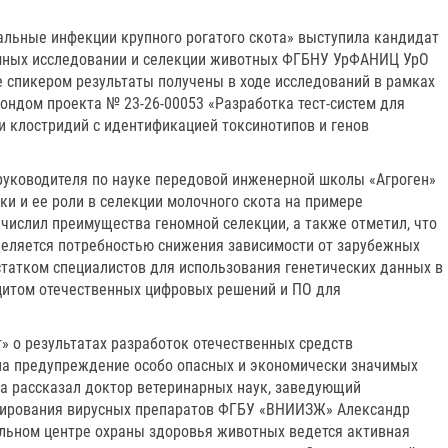
альные инфекции крупного рогатого скота» выступила кандидат
номных исследовании и селекции животных ФГБНУ УрФАНИЦ УрО
 спикером результаты получены в ходе исследований в рамках
ндом проекта № 23-26-00053 «Разработка тест-систем для
и клостридий с идентификацией токсинотипов и генов
ль руководителя по науке передовой инженерной школы «Агроген»
и и ее роли в селекции молочного скота на примере
числил преимущества геномной селекции, а также отметил, что
деляется потребностью снижения зависимости от зарубежных
статком специалистов для использования генетических данных в
ицитом отечественных цифровых решений и ПО для
» о результатах разработок отечественных средств
на предупреждение особо опасных и экономически значимых
а рассказал доктор ветеринарных наук, заведующий
руирования вирусных препаратов ФГБУ «ВНИИЗЖ» Александр
льном центре охраны здоровья животных ведется активная