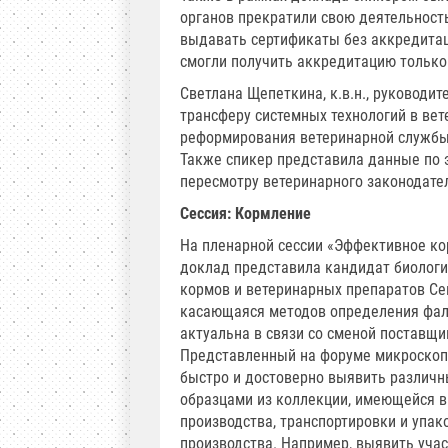
органов прекратили свою деятельность
выдавать сертификаты без аккредитац
смогли получить аккредитацию только в
Светлана Щепеткина, к.в.н., руководи
трансферу системных технологий в вет
реформирования ветеринарной службы 
Также спикер представила данные по 
пересмотру ветеринарного законодат
Сессия: Кормление
На пленарной сессии «Эффективное к
доклад представила кандидат биологи
кормов и ветеринарных препаратов Се
касающаяся методов определения фаль
актуальна в связи со сменой поставщи
Представленный на форуме микроскоп
быстро и достоверно выявить различ
образцами из коллекции, имеющейся в
производства, транспортировки и упак
производства. Например, выявить уча