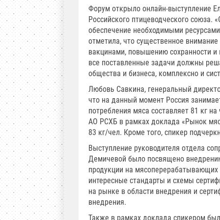
Форум открыло онлайн-выступление Ел
Российского птицеводческого союза. 
обеспечение необходимыми ресурсами 
отметила, что существенное внимание
вакцинами, повышению сохранности и п
все поставленные задачи должны реша
общества и бизнеса, комплексно и сис
Любовь Савкина, генеральный директо
что на данный момент Россия занимает
потребления мяса составляет 81 кг на
АО РСХБ в рамках доклада «Рынок мяса
83 кг/чел. Кроме того, спикер подчерк
Выступление руководителя отдела со
Демичевой было посвящено внедрению
продукции на мясоперерабатывающих п
интересные стандарты и схемы серти
на рынке в области внедрения и серт
внедрения.
Также в рамках доклада спикером был