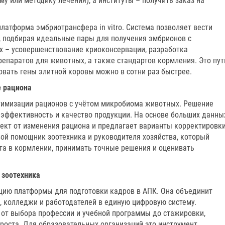
му или методику лечения), а институты – получить заказ на
атформа эмбриотрансфера in vitro. Система позволяет вести
, подбирая идеальные пары для получения эмбрионов с
х – усовершенствование криоконсервации, разработка
епаратов для животных, а также стандартов кормления. Это пут
овать гены элитной коровы можно в сотни раз быстрее.
 рациона
тимизации рационов с учётом микробиома животных. Решение
 эффективность и качество продукции. На основе больших данны
кт от изменения рациона и предлагает варианты корректировки
вой помощник зоотехника и руководителя хозяйства, который
та в кормлении, принимать точные решения и оценивать
 зоотехника
цию платформы для подготовки кадров в АПК. Она объединит
, колледжи и работодателей в единую цифровую систему.
от выбора профессии и учебной программы до стажировки,
роста. Для образовательных организаций это инструмент