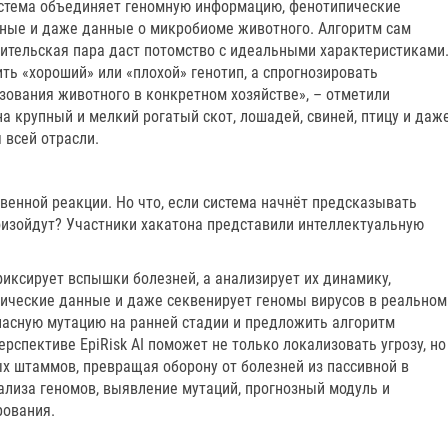
истема объединяет геномную информацию, фенотипические
овные и даже данные о микробиоме животного. Алгоритм сам
дительская пара даст потомство с идеальными характеристиками
ть «хороший» или «плохой» генотип, а спрогнозировать
ования животного в конкретном хозяйстве», – отметили
на крупный и мелкий рогатый скот, лошадей, свиней, птицу и даж
я всей отрасли.
венной реакции. Но что, если система начнёт предсказывать
оизойдут? Участники хакатона представили интеллектуальную
фиксирует вспышки болезней, а анализирует их динамику,
ические данные и даже секвенирует геномы вирусов в реальном
пасную мутацию на ранней стадии и предложить алгоритм
рспективе EpiRisk AI поможет не только локализовать угрозу, но
х штаммов, превращая оборону от болезней из пассивной в
ализа геномов, выявление мутаций, прогнозный модуль и
рования.