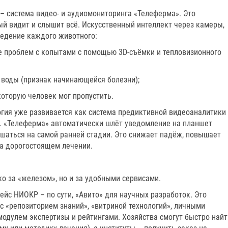
– система видео- и аудиомониторинга «Телеферма». Это
ый видит и слышит всё. Искусственный интеллект через камеры,
едение каждого животного:
ие проблем с копытами с помощью 3D-съёмки и тепловизионного
и воды (признак начинающейся болезни);
 которую человек мог пропустить.
огия уже развивается как система предиктивной видеоаналитики
. «Телеферма» автоматически шлёт уведомление на планшет
ешаться на самой ранней стадии. Это снижает падёж, повышает
на дорогостоящем лечении.
ко за «железом», но и за удобными сервисами.
йс НИОКР – по сути, «Авито» для научных разработок. Это
с «репозиторием знаний», «витриной технологий», личными
модулем экспертизы и рейтингами. Хозяйства смогут быстро найт