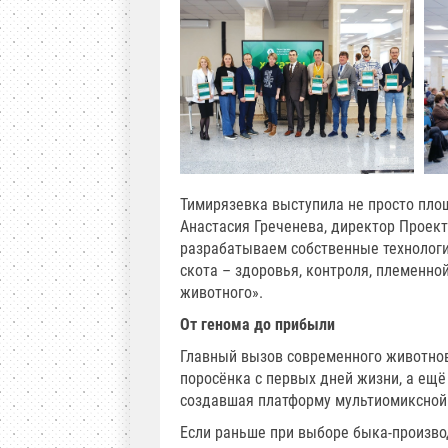
Тимирязевка выступила не просто пло
Анастасия Греченева, директор Проек
разрабатываем собственные технологи
скота – здоровья, контроля, племенно
животного».
От генома до прибыли
Главный вызов современного животнов
поросёнка с первых дней жизни, а ещё
создавшая платформу мультиомиксной 
Если раньше при выборе быка-производ