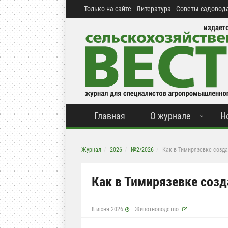
Только на сайте
Литература
Советы садовода
Главная
О журнале
Н
Журнал
2026
№2/2026
Как в Тимирязевке созд
Как в Тимирязевке соз
8 июня 2026
Животноводство