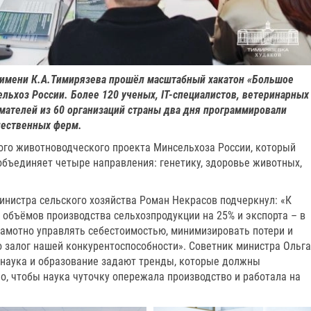
А имени К.А.Тимирязева прошёл масштабный хакатон «Большое
льхоз России. Более 120 ученых, IT-специалистов, ветеринарных
мателей из 60 организаций страны два дня программировали
чественных ферм.
го животноводческого проекта Минсельхоза России, который
объединяет четыре направления: генетику, здоровье животных,
инистра сельского хозяйства Роман Некрасов подчеркнул: «К
 объёмов производства сельхозпродукции на 25% и экспорта – в
рамотно управлять себестоимостью, минимизировать потери и
о залог нашей конкурентоспособности». Советник министра Ольга
 наука и образование задают тренды, которые должны
о, чтобы наука чуточку опережала производство и работала на