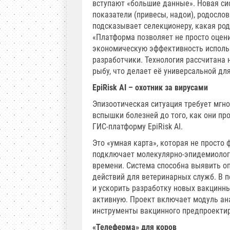
вступают «большие данные». Новая с
показатели (привесы, надои), родосл
подсказывает селекционеру, какая ро
«Платформа позволяет не просто оцени
экономическую эффективность использ
разработчики. Технология рассчитана 
рыбу, что делает её универсальной дл
EpiRisk AI – охотник за вирусами
Эпизоотическая ситуация требует мгно
вспышки болезней до того, как они пр
ГИС-платформу EpiRisk AI.
Это «умная карта», которая не просто 
подключает молекулярно-эпидемиолог
времени. Система способна выявить о
действий для ветеринарных служб. В пе
и ускорить разработку новых вакцинны
активную. Проект включает модуль ан
инструменты вакцинного предпроекти
«Телеферма» для коров