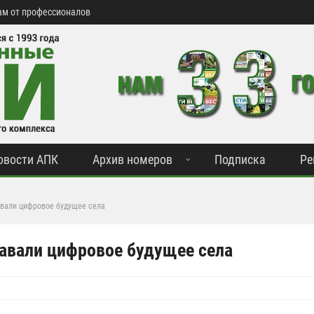
м от профессионалов
овости АПК
Архив номеров
Подписка
Ре
авали цифровое будущее села
давали цифровое будущее села