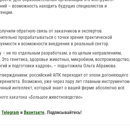
аний – возможность находить будущих специалистов и
тенции.
олучили обратную связь от заказчиков и экспертов.
ительно прорабатываться с точки зрения практической
зуемости и возможности внедрения в реальный сектор.
у – не по отдельным разработкам, а по целым направлениям,
 Это генетика, здоровье животных, микробиом, воспроизводство,
гий и подготовки кадров», – подытожила Ольга Абрамова.
дтверждением: российский АПК переходит от эпохи догоняющего
веренитета. Возможно, уже через пару лет главным инструментом
нный интеллект, который знает о вашей ферме абсолютно всё.
ного хакатона «Большое животноводство»
,
Telegram
и
Вконтакте
. Подписывайтесь!