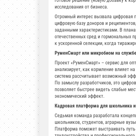
готовое решение (новую добавку к кор
исследования от бизнеса.
Огромный интерес вызвала цифровая пл
цифровую базу доноров и реципиентов
заданными характеристиками. В плана
отечественных сред и гормональных пр
к ускоренной селекции, когда тиражир
РуменСмарт или микробиом на службе
Проект «РуменСмарт» – сервис для оп
анализирует, как кормление влияет на
система рассчитывает возможный эффе
По замыслу разработчиков, это цифро
позволяет быстрее видеть слабые мес
экономический эффект.
Кадровая платформа для школьника и
Седьмая команда разработала концеп
школьников, студентов, аграрные вузы
Платформа поможет выстраивать путь 
трудоустройства и профессионального 