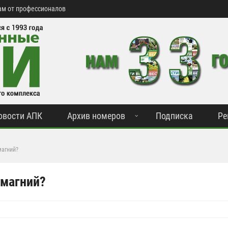
м от профессионалов
овости АПК
Архив номеров
Подписка
Ре
магний?
 магний?