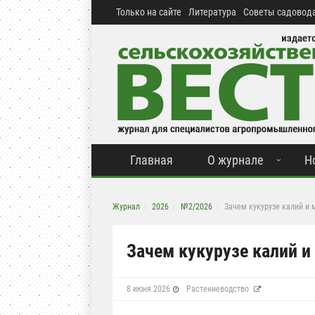
Только на сайте
Литература
Советы садовода
Главная
О журнале
Н
Журнал
2026
№2/2026
Зачем кукурузе калий и 
Зачем кукурузе калий и
8 июня 2026
Растениеводство