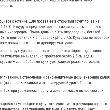
тво калия и магния. Дефицит этих элементов негативно
айности.
юбивое растение. Для посева ее в открытый грунт почва на
11-13°C. Кукуруза предпочитает лёгкие суглинистые почвы с
ные кислородом. Почва должна быть плодородной, богатой
быть нейтральной – в пределах рН 6,5-7,5. Кукуруза не переноси
также пониженных, плохо дренируемых участков.
почвы: структура почвенных слоёв должна хорошо удерживать
оста культуре еженедельно требуется около 2,5 см воды.
урузы – зернобобовые культуры, озимая рожь, картофель.
му питанию. Потребление и рекомендуемые дозы внесения калия
я (на зерно или силос) и от планируемой урожайности.
ия. Так, при урожайности 50 т/га зелёной массы вынос составит
выработку углеводов в кукурузе, участвует в регуляции водного
 и предотвращает увядание листьев. Он также повышает