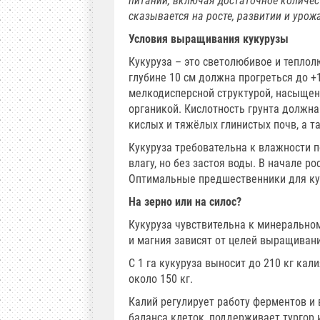
питании, включая достаточное количес
сказывается на росте, развитии и урож
Условия выращивания кукурузы
Кукуруза – это светолюбивое и теплол
глубине 10 см должна прогреться до +
мелкодисперсной структурой, насыщен
органикой. Кислотность грунта должна 
кислых и тяжёлых глинистых почв, а 
Кукуруза требовательна к влажности 
влагу, но без застоя воды. В начале р
Оптимальные предшественники для кук
На зерно или на силос?
Кукуруза чувствительна к минерально
и магния зависят от целей выращивани
С 1 га кукуруза выносит до 210 кг кал
около 150 кг.
Калий регулирует работу ферментов и 
баланса клеток, поддерживает тургор