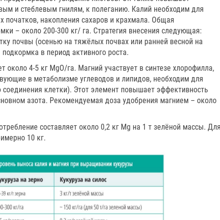
евым и стеблевым гнилям, к полеганию. Калий необходим для
 початков, накопления сахаров и крахмала. Общая
ки – около 200-300 кг/ га. Стратегия внесения следующая:
тку почвы (осенью на тяжёлых почвах или ранней весной на
я подкормка в период активного роста.
т около 4-5 кг MgO/га. Магний участвует в синтезе хлорофилла,
вующие в метаболизме углеводов и липидов, необходим для
о соединения клетки). Этот элемент повышает эффективность
сновном азота. Рекомендуемая доза удобрения магнием – около
требление составляет около 0,2 кг Mg на 1 т зелёной массы. Дл
римерно 10 кг.