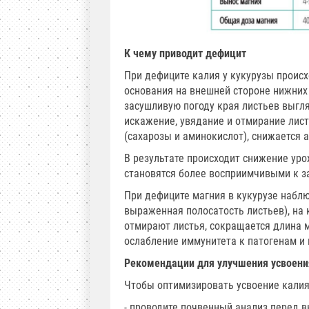
К чему приводит дефицит
При дефиците калия у кукурузы происх
основания на внешней стороне нижних 
засушливую погоду края листьев выгл
искажение, увядание и отмирание лист
(сахарозы и аминокислот), снижается 
В результате происходит снижение уро
становятся более восприимчивыми к за
При дефиците магния в кукурузе наб
выраженная полосатость листьев), на 
отмирают листья, сокращается длина 
ослабление иммунитета к патогенам 
Рекомендации для улучшения усвоени
Чтобы оптимизировать усвоение калия 
- проводите почвенный анализ перед в