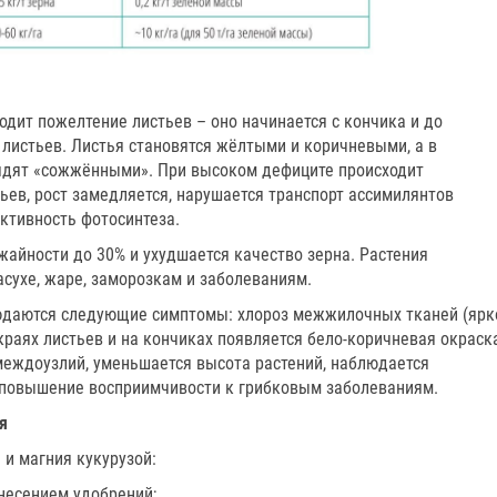
одит пожелтение листьев – оно начинается с кончика и до
листьев. Листья становятся жёлтыми и коричневыми, а в
ядят «сожжёнными». При высоком дефиците происходит
ьев, рост замедляется, нарушается транспорт ассимилянтов
активность фотосинтеза.
жайности до 30% и ухудшается качество зерна. Растения
сухе, жаре, заморозкам и заболеваниям.
людаются следующие симптомы: хлороз межжилочных тканей (ярк
краях листьев и на кончиках появляется бело-коричневая окраска
междоузлий, уменьшается высота растений, наблюдается
и повышение восприимчивости к грибковым заболеваниям.
я
и магния кукурузой:
несением удобрений;