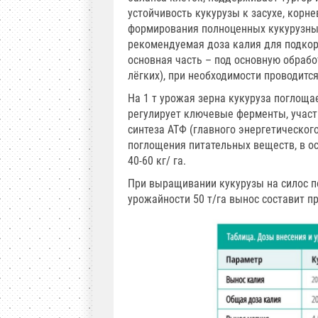
устойчивость кукурузы к засухе, корн
формирования полноценных кукурузных
рекомендуемая доза калия для подкорм
основная часть – под основную обрабо
лёгких), при необходимости проводитс
На 1 т урожая зерна кукуруза поглощае
регулирует ключевые ферменты, участ
синтеза АТФ (главного энергетическог
поглощения питательных веществ, в о
40-60 кг/ га.
При выращивании кукурузы на силос по
урожайности 50 т/га вынос составит п