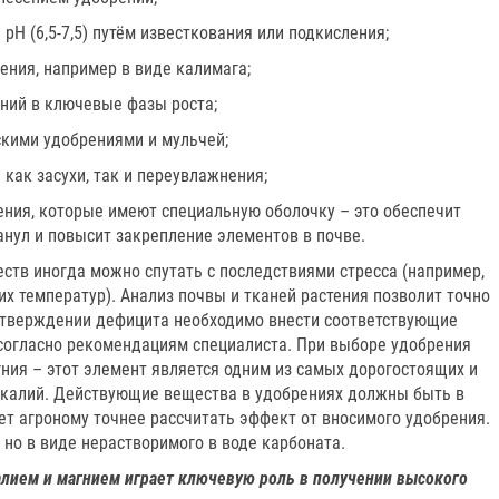
рН (6,5-7,5) путём известкования или подкисления;
ения, например в виде калимага;
ений в ключевые фазы роста;
скими удобрениями и мульчей;
 как засухи, так и переувлажнения;
ения, которые имеют специальную оболочку – это обеспечит
анул и повысит закрепление элементов в почве.
тв иногда можно спутать с последствиями стресса (например,
их температур). Анализ почвы и тканей растения позволит точно
дтверждении дефицита необходимо внести соответствующие
согласно рекомендациям специалиста. При выборе удобрения
ния – этот элемент является одним из самых дорогостоящих и
ем калий. Действующие вещества в удобрениях должны быть в
ет агроному точнее рассчитать эффект от вносимого удобрения.
 но в виде нерастворимого в воде карбоната.
алием и магнием играет ключевую роль в получении высокого