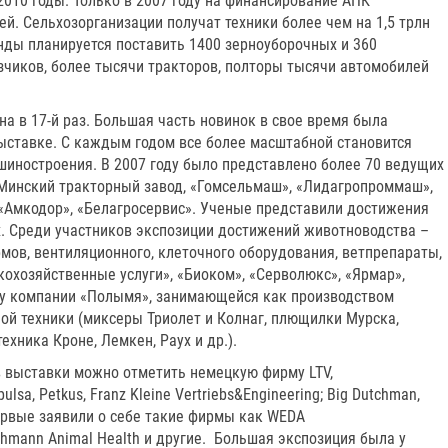
2010 годы. Только в 2007 году на финансирование АПК
ей. Сельхозорганизации получат техники более чем на 1,5 трлн
нды планируется поставить 1400 зерноуборочных и 360
зчиков, более тысячи тракторов, полторы тысячи автомобилей
а в 17-й раз. Большая часть новинок в свое время была
ыставке. С каждым годом все более масштабной становится
шиностроения. В 2007 году было представлено более 70 ведущих
 Минский тракторный завод, «Гомсельмаш», «Лидагропроммаш»,
«Амкодор», «Белагросервис». Ученые представили достижения
. Среди участников экспозиции достижений животноводства –
мов, вентиляционного, клеточного оборудования, ветпрепараты,
кохозяйственные услуги», «Биоком», «Серволюкс», «Ярмар»,
 у компании «Полымя», занимающейся как производством
ой техники (миксеры Триолет и Колнаг, плющилки Мурска,
хника Кроне, Лемкен, Раух и др.).
 выставки можно отметить немецкую фирму LTV,
sa, Petkus, Franz Kleine Vertriebs&Engineering; Big Dutchman,
первые заявили о себе такие фирмы как WEDA
hmann Animal Health и другие. Большая экспозиция была у