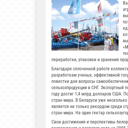
Ва
аг
вы
по
ед
ко
вы
«М
те
переработки, упаковки и хранения про
Благодаря сплоченной работе коллект
разработкам ученых, эффективной гос
повестки дня вопросы самообеспечени
сельхозпродукции в СНГ. Экспортный п
году достиг 1,4 млрд долларов США. П
стран мира. В Беларуси уже несколько 
является не только рекордом среди ст
стран мира. На один гектар сельхозуг
Свои достижения и перспективы белор