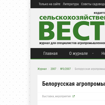
Только на сайте
Литература
Советы садовода
Главная
О журнале
Н
Журнал
2007
№3/2007
Белорусская агропромы
Белорусская агропромы
Выставки, мероприятия