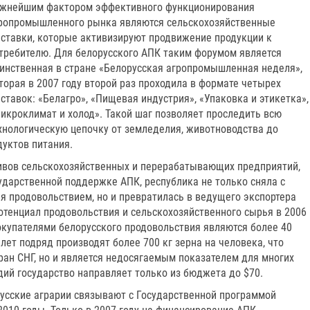
жнейшим фактором эффективного функционирования
ропромышленного рынка являются сельскохозяйственные
ставки, которые активизируют продвижение продукции к
требителю. Для белорусского АПК таким форумом является
инственная в стране «Белорусская агропромышленная неделя»,
торая в 2007 году второй раз проходила в формате четырех
ставок: «Белагро», «Пищевая индустрия», «Упаковка и этикетка»,
икроклимат и холод». Такой шаг позволяет проследить всю
хнологическую цепочку от земледелия, животноводства до
дуктов питания.
ивов сельскохозяйственных и перерабатывающих предприятий,
ударственной поддержке АПК, республика не только сняла с
я продовольствием, но и превратилась в ведущего экспортера
отенциал продовольствия и сельскохозяйственного сырья в 2006
окупателями белорусского продовольствия являются более 40
лет подряд производят более 700 кг зерна на человека, что
ран СНГ, но и является недосягаемым показателем для многих
одий государство направляет только из бюджета до $70.
усские аграрии связывают с Государственной программой