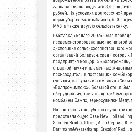
возрождения и развития села на 2005-
запланировано выделить 3,4 трлн рубл
рублей. На условиях долгосрочной аре
кормоуборочных комбайнов, 650 погру
МАЗ, а также другую сельхозтехнику.
Выставка «Белаго-2007» была проведен
продемонстрирована именно на этой в
экспозиция сельскохозяйственного ма
организаций Беларуси, среди которых
предприятия концерна «Белагромаш», 
аграрной науки и племенных животных
производители и поставщики комбикор
сушилки, погрузчики: компании «Сельс
«Белпромимпекс». Большой стенд был
оборудования, так и продажей импортн
комбайны Сампо, зерносушилки Мепу, те
Из постоянных зарубежных участников
представляющую Case New Holland, Impul
Suomen Broiler, Штотц Агро-Сервис. В
Dammann&Westerkamp, Grasdorf Rad, Lo