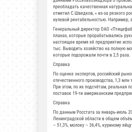
данными Россельхознадзора о производ
преобладать качественная натуральная
отметил С.Шведков, « из-за резкого р
нулевой рентабельностью. Например, 
Генеральный директор ОАО «Птицефаб
планах, которые прорабатывались руко
настоящее время её предприятие испол
тыс. Выводить хозяйство на полную м
которые подорожали почти в 2,5 раза.
Справка
По оценке экспертов, российский рынок
отечественного производства, 1,3 млн т
При этом, по их подсчётам, реальная п
поставок 19-ти американским предприя
Справка
По данным Росстата за январь-июль 2
Ленинградской области в общем объём
– 51,3%, молоку – 36,4%, куриному яйцу