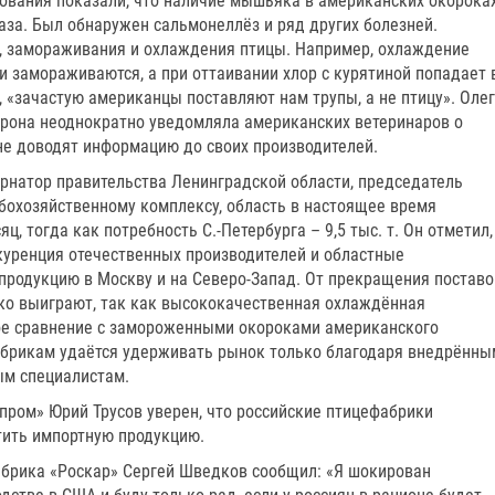
дования показали, что наличие мышьяка в американских окорока
за. Был обнаружен сальмонеллёз и ряд других болезней.
, замораживания и охлаждения птицы. Например, охлаждение
ни замораживаются, а при оттаивании хлор с курятиной попадает 
, «зачастую американцы поставляют нам трупы, а не птицу». Олег
торона неоднократно уведомляла американских ветеринаров о
не доводят информацию до своих производителей.
ернатор правительства Ленинградской области, председатель
охозяйственному комплексу, область в настоящее время
яц, тогда как потребность С.-Петербурга – 9,5 тыс. т. Он отметил,
куренция отечественных производителей и областные
родукцию в Москву и на Северо-Запад. От прекращения поставо
ко выиграют, так как высококачественная охлаждённая
кое сравнение с замороженными окороками американского
абрикам удаётся удерживать рынок только благодаря внедрённы
ым специалистам.
ром» Юрий Трусов уверен, что российские птицефабрики
тить импортную продукцию.
брика «Роскар» Сергей Шведков сообщил: «Я шокирован