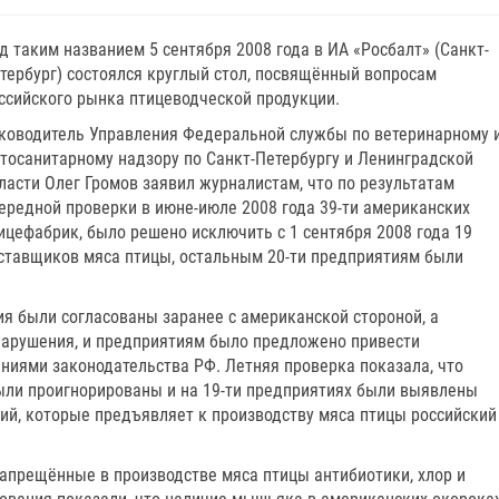
д таким названием 5 сентября 2008 года в ИА «Росбалт» (Санкт-
тербург) состоялся круглый стол, посвящённый вопросам
ссийского рынка птицеводческой продукции.
ководитель Управления Федеральной службы по ветеринарному 
тосанитарному надзору по Санкт-Петербургу и Ленинградской
ласти Олег Громов заявил журналистам, что по результатам
ередной проверки в июне-июле 2008 года 39-ти американских
ицефабрик, было решено исключить с 1 сентября 2008 года 19
ставщиков мяса птицы, остальным 20-ти предприятиям были
ия были согласованы заранее с американской стороной, а
арушения, и предприятиям было предложено привести
аниями законодательства РФ. Летняя проверка показала, что
ыли проигнорированы и на 19-ти предприятиях были выявлены
ий, которые предъявляет к производству мяса птицы российский
запрещённые в производстве мяса птицы антибиотики, хлор и