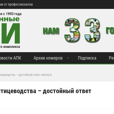
м от профессионалов
овости АПК
Архив номеров
Подписка
Ре
тицеводства – достойный ответ импорту
птицеводства – достойный ответ