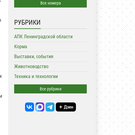
х
Все номера
в
РУБРИКИ
АПК Ленинградской области
Корма
Выставки, события
Животноводство
к
Техника и технологии
Все рубрики
м