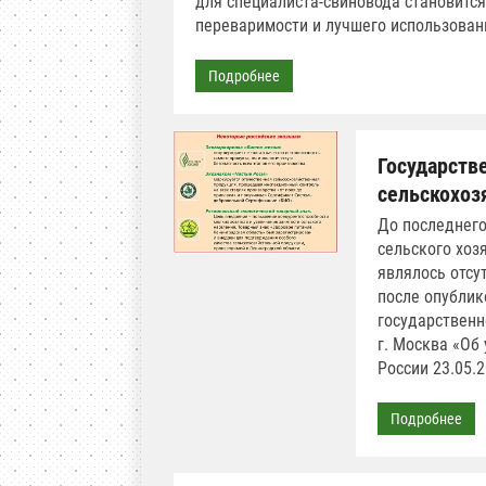
для специалиста-свиновода становится
переваримости и лучшего использован
Подробнее
Государств
сельскохоз
До последнег
сельского хоз
являлось отсу
после опублик
государственн
г. Москва «Об
России 23.05.
Подробнее