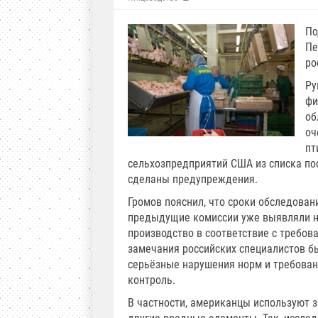
По
Пе
ро
Ру
фи
об
оч
пт
сельхозпредприятий США из списка по
сделаны предупреждения.
Громов пояснил, что сроки обследован
предыдущие комиссии уже выявляли н
производство в соответствие с требов
замечания российских специалистов б
серьёзные нарушения норм и требован
контроль.
В частности, американцы используют 