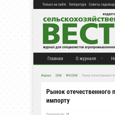
Только на сайте
Литература
Советы садовода
Главная
О журнале
Н
Журнал
2008
№4/2008
Рынок отечественного п
Рынок отечественного 
импорту
Птицеводство