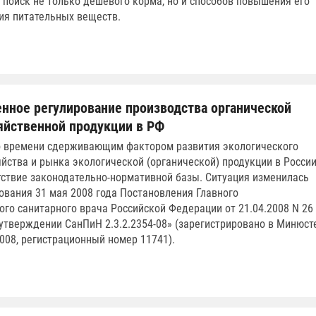
 поиск не только дешёвого корма, но и способов повышения его
ия питательных веществ.
енное регулирование производства органической
яйственной продукции в РФ
о времени сдерживающим фактором развития экологического
яйства и рынка экологической (органической) продукции в Росси
тствие законодательно-нормативной базы. Ситуация изменилась
ования 31 мая 2008 года Постановления Главного
ого санитарного врача Российской Федерации от 21.04.2008 N 26
 утверждении СанПиН 2.3.2.2354-08» (зарегистрировано в Минюст
2008, регистрационный номер 11741).