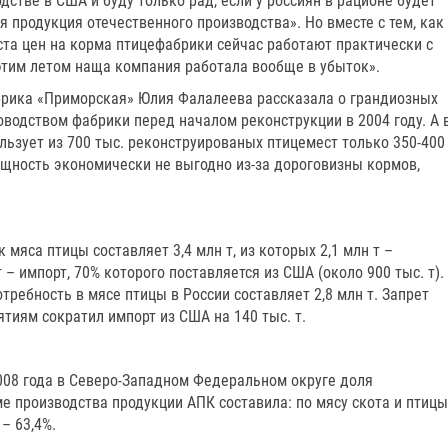
стве в США и буду только рад, если у россиян в рационе будет
 продукция отечественного производства». Но вместе с тем, как
оста цен на корма птицефабрики сейчас работают практически с
этим летом наща компания работала вообще в убыток».
рика «Приморская» Юлия Фалалеева рассказала о грандиозных
водством фабрики перед началом реконструкции в 2004 году. А 
ьзует из 700 тыс. реконструированых птицемест только 350-400
ощность экономически не выгодно из-за дороговизны кормов,
 мяса птицы составляет 3,4 млн т, из которых 2,1 млн т –
 – импорт, 70% которого поставляется из США (около 900 тыс. т).
отребность в мясе птицы в России составляет 2,8 млн т. Запрет
тиям сократил импорт из США на 140 тыс. т.
008 года в Северо-Западном Федеральном округе доля
е производства продукции АПК составила: по мясу скота и птицы
 – 63,4%.