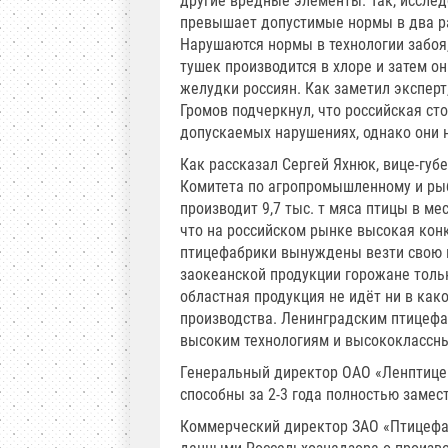
другие вредные элементы. Так, иссле
превышает допустимые нормы в два ра
Нарушаются нормы в технологии забоя
тушек производится в хлоре и затем о
желудки россиян. Как заметил эксперт
Громов подчеркнул, что российская с
допускаемых нарушениях, однако они 
Как рассказал Сергей Яхнюк, вице-губ
Комитета по агропромышленному и рыб
производит 9,7 тыс. т мяса птицы в мес
что на российском рынке высокая кон
птицефабрики вынуждены везти свою п
заокеанской продукции горожане толь
областная продукция не идёт ни в ка
производства. Ленинградским птицеф
высоким технологиям и высококлассн
Генеральный директор ОАО «Ленптицеп
способны за 2-3 года полностью замес
Коммерческий директор ЗАО «Птицефа