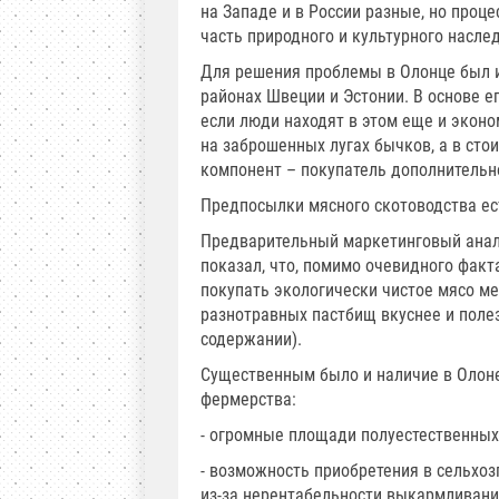
на Западе и в России разные, но проце
часть природного и культурного насле
Для решения проблемы в Олонце был и
районах Швеции и Эстонии. В основе е
если люди находят в этом еще и экон
на заброшенных лугах бычков, а в ст
компонент – покупатель дополнительн
Предпосылки мясного скотоводства ес
Предварительный маркетинговый анали
показал, что, помимо очевидного фак
покупать экологически чистое мясо ме
разнотравных пастбищ вкуснее и поле
содержании).
Существенным было и наличие в Олон
фермерства:
- огромные площади полуестественных л
- возможность приобретения в сельхо
из-за нерентабельности выкармливани