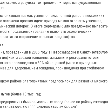
ссы схожи, а результат их тревожен – теряется существенная
дия.
спользован подход, успешно примененный ранее в нескольких
го заложена простая идея: природу можно охранять успешнее,
омический интерес. В итоге фермерам было предложено выпасать
оимость продаваемой говядины включать экологический
о платит за сохранение сельских ландшафтов.
ть
з, проведенный в 2005 году в Петрозаводске и Санкт-Петербург
та дефицита свежей говядины, магазины и рестораны готовы
стного производства с 50%-ой наценкой (мясо с природных
знее для здоровья, чем говядина, производимая при стойловом
ецком районе благоприятных предпосылок для развития мясного
угов (более 10 тыс. га);
зпредприятиях бычков молочных пород (ранее по району ежегодн
я забивалось до 1000 новорожденных бычков);