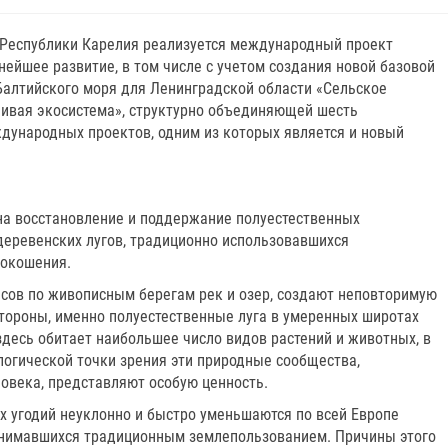
 Республики Карелия реализуется международный проект
ьнейшее развитие, в том числе с учетом создания новой базовой
алтийского моря для Ленинградской области «Сельское
чивая экосистема», структурно объединяющей шесть
дународных проектов, одним из которых является и новый
на восстановление и поддержание полуестественных
деревенских лугов, традиционно использовавшихся
нокошения.
есов по живописным берегам рек и озер, создают неповторимую
стороны, именно полуестественные луга в умеренных широтах
десь обитает наибольшее число видов растений и животных, в
логической точки зрения эти природные сообщества,
овека, представляют особую ценность.
 угодий неуклонно и быстро уменьшаются по всей Европе
занимавшихся традиционным землепользованием. Причины этого