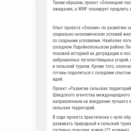
Таким образом, проект «Олонецкие па
ожидания, а WWF планирует продлить с
Опыт проекта «Олония» по развитию э
социально-экономических условий жиз
со сходными условиями. Наиболее лог
соседнем Лодейнопольском районе Лен
похожей историей их деградации и по
заброшенных лугопастбищных угодий, 
и сельский туризм. Кроме того, олонч
готовы поделиться с соседями опытом
идей.
Проект «Развитие сельских территорий
Шведского агентства международного р
направленным на внедрение лучшего е
сельских территорий.
В ходе проекта практически с нуля об
развивать природный и сельский туриз
гостевых сельских домов (22 хозяина)