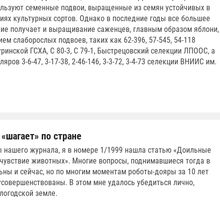
льзуют семенные подвои, выращенные из семян устойчивых в
иях культурных сортов. Однако в последние годы все большее
ие получает и выращивание саженцев, главным образом яблони,
ем слаборослых подвоев, таких как 62-396, 57-545, 54-118
ринской ГСХА, С 80-3, С 79-1, Быстрецовский селекции ЛПООС, а
яров 3-6-47, 3-17-38, 2-46-146, 3-3-72, 3-4-73 селекции ВНИИС им.
 «шагает» по стране
 нашего журнала, я в номере 1/1999 нашла статью «Доильные
чувствие животных». Многие вопросы, поднимавшиеся тогда в
льны и сейчас, но по многим моментам роботы-дояры за 10 лет
усовершенствованы. В этом мне удалось убедиться лично,
логодской земле.