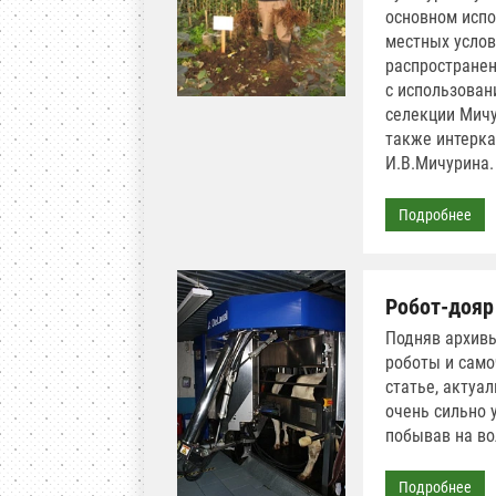
основном испо
местных услов
распространен
с использовани
селекции Мичу
также интеркал
И.В.Мичурина.
Подробнее
Робот-дояр
Подняв архивы
роботы и само
статье, актуа
очень сильно 
побывав на во
Подробнее