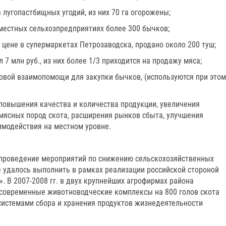
 лугопастбищных угодий, из них 70 га огорожены;
в местных сельхозпредприятиях более 300 бычков;
 цене в супермаркетах Петрозаводска, продано около 200 туш;
 7 млн руб., из них более 1/3 приходится на продажу мяса;
совой взаимопомощи для закупки бычков, (используются при этом
 повышения качества и количества продукции, увеличения
мясных пород скота, расширения рынков сбыта, улучшения
имодействия на местном уровне.
 проведение мероприятий по снижению сельскохозяйственных
е удалось выполнить в рамках реализации российской стороной
. В 2007-2008 гг. в двух крупнейших агрофирмах района
 современные животноводческие комплексы на 800 голов скота
системами сбора и хранения продуктов жизнедеятельности