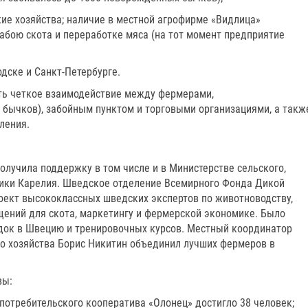
ие хозяйства; наличие в местной агрофирме «Видлица»
абою скота и переработке мяса (на тот момент предприятие
одске и Санкт-Петербурге.
ть четкое взаимодействие между фермерами,
бычков), забойным пунктом и торговыми организациями, а такж
ления.
лучила поддержку в том числе и в Министерстве сельского,
лики Карелия. Шведское отделение Всемирного Фонда Дикой
ект высококлассных шведских экспертов по животноводству,
щений для скота, маркетингу и фермерской экономике. Было
док в Швецию и тренировочных курсов. Местный координатор
го хозяйства Борис Никитин объединил лучших фермеров в
вы:
 потребительского кооператива «Олонец» достигло 38 человек;