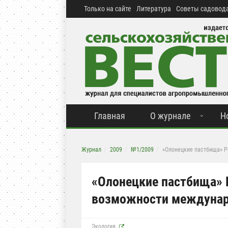
Только на сайте
Литература
Советы садовода
Главная
О журнале
Н
Журнал
2009
№1/2009
«Олонецкие пастбища» Р
«Олонецкие пастбища» 
возможности междунар
Экология