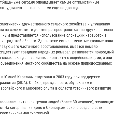
стбища» уже сегодня оправдывает самые оптимистичные
отрудничество с олончанами еще на два года.
кологически дружественного сельского хозяйства и улучшению
ни на селе может и должен распространяться на другие регионы
ичным представляется использование олонецких наработок в
инградской области. Здесь тоже есть знаменитые гусиные поля 
следующего частичного восстановления, имеется немало
существуют традиции народных ремесел, развивается природный
ан связывают давние личные контакты с лодейнопольцами, и они
 объединения местного сообщества на основе природоохранных
 в Южной Карелии» стартовал в 2003 году при поддержке
азвития (SIDA). Он был, прежде всего, обучающим и
вропейского и мирового опыта в области устойчивого развития
разовалась активная группа людей (более 30 человек), желающих
м. На сегодняшний день в Олонецком районе создана сеть
, координируемая турфирмой.