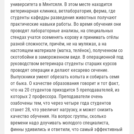
университета в Мянтсяля. В этом месте находится
ветеринарная клиника, ветлаборатория, ферма, где
студенты кафедры разведения животных получают
практические навыки работы. Во время обучения они
проводят лабораторные анализы, на специальных
стендах учатся осеменять корову и принимать отёлы
разной сложности, причём, не на муляжах, а на
настоящем материале (матка, телёнок), полученном со
скотобойни в замороженном виде. В операционной под
руководством ветеринара студенты старших курсов
проводят операции и делают кесарево сечение.
Выпускники умеют обрезать копыта и собирать семя
от быка. О качестве образования говорит и тот факт,
что на 20 студентов приходится 5 преподавателей, из
которых 2 профессора. Преподаватели очень
озабочены тем, что через четыре года студентов
станет 28, что увеличит нагрузку, и может снизить
качество обучения. На вопрос группы, сколько
времени надо доучивать молодого специалиста,
финны удивились и ответили, что самый эффективный