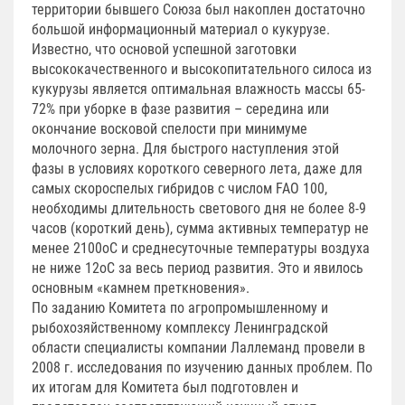
территории бывшего Союза был накоплен достаточно
большой информационный материал о кукурузе.
Известно, что основой успешной заготовки
высококачественного и высокопитательного силоса из
кукурузы является оптимальная влажность массы 65-
72% при уборке в фазе развития – середина или
окончание восковой спелости при минимуме
молочного зерна. Для быстрого наступления этой
фазы в условиях короткого северного лета, даже для
самых скороспелых гибридов с числом FAO 100,
необходимы длительность светового дня не более 8-9
часов (короткий день), сумма активных температур не
менее 2100оС и среднесуточные температуры воздуха
не ниже 12оС за весь период развития. Это и явилось
основным «камнем преткновения».
По заданию Комитета по агропромышленному и
рыбохозяйственному комплексу Ленинградской
области специалисты компании Лаллеманд провели в
2008 г. исследования по изучению данных проблем. По
их итогам для Комитета был подготовлен и