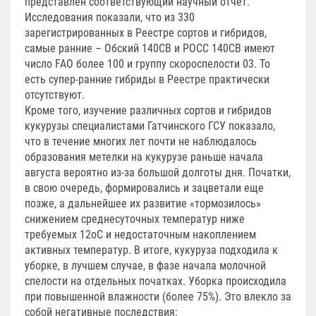
представлен соответствующий научный отчет.
Исследования показали, что из 330
зарегистрированных в Реестре сортов и гибридов,
самые ранние – Обский 140СВ и РОСС 140СВ имеют
число FAO более 100 и группу скороспелости 03. То
есть супер-ранние гибриды в Реестре практически
отсутствуют.
Кроме того, изучение различных сортов и гибридов
кукурузы специалистами Гатчинского ГСУ показало,
что в течение многих лет почти не наблюдалось
образования метелки на кукурузе раньше начала
августа вероятно из-за большой долготы дня. Початки,
в свою очередь, формировались и зацветали еще
позже, а дальнейшее их развитие «тормозилось»
снижением среднесуточных температур ниже
требуемых 12оС и недостаточным накоплением
активных температур. В итоге, кукуруза подходила к
уборке, в лучшем случае, в фазе начала молочной
спелости на отдельных початках. Уборка происходила
при повышенной влажности (более 75%). Это влекло за
собой негативные последствия: