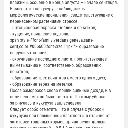
влажный, особенно в конце августа – начале сентября.
В силу этого на кукурузе наблюдались
морфологические проявления, свидетельствующие о
перенесенном растениями стрессе:
- антоциановая окраска стеблей и початков;
- кущение, появление подгона;
span style="font-family:verdana,geneva,sans-
serif;color:#006600;font-size:11px;">- образование
воздушных корней;
- скручивание последнего листа, препятствующее
выметыванию и, соответственно, образованию
початков;
- образование трех початков вместо одного-двух;
- образование зерна на метелке.
После заморозков снова пошли сильные дожди, и в
поле невозможно было въехать. Поэтому уборка
затянулась и кукуруза заплесневела.
Следует особо отметить, что в случае с уборкой
кукурузы при повышенной влажности, в отличие от
заготовки травяных кормов, длина резки должна