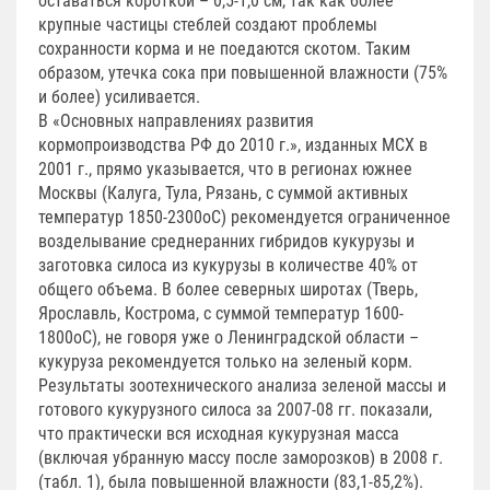
оставаться короткой – 0,5-1,0 см, так как более
крупные частицы стеблей создают проблемы
сохранности корма и не поедаются скотом. Таким
образом, утечка сока при повышенной влажности (75%
и более) усиливается.
В «Основных направлениях развития
кормопроизводства РФ до 2010 г.», изданных МСХ в
2001 г., прямо указывается, что в регионах южнее
Москвы (Калуга, Тула, Рязань, с суммой активных
температур 1850-2300оС) рекомендуется ограниченное
возделывание среднеранних гибридов кукурузы и
заготовка силоса из кукурузы в количестве 40% от
общего объема. В более северных широтах (Тверь,
Ярославль, Кострома, с суммой температур 1600-
1800оС), не говоря уже о Ленинградской области –
кукуруза рекомендуется только на зеленый корм.
Результаты зоотехнического анализа зеленой массы и
готового кукурузного силоса за 2007-08 гг. показали,
что практически вся исходная кукурузная масса
(включая убранную массу после заморозков) в 2008 г.
(табл. 1), была повышенной влажности (83,1-85,2%).