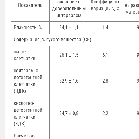
значение с
Коэффициент
Показатель
вырав
доверительным
вариации V, %
матери
интервалом
Влажность, %
84,1 ± 1,1
1,4
9
Содержание, % сухого вещества (СВ)
сырой
26,1 ± 1,5
6,1
9
клетчатки
нейтрально-
детергентной
52,9 ± 1,6
2,8
9
клетчатки
(НДК)
кислотно-
детергентной
34,7 ± 0,8
2,2
9
клетчатки
(КДК)
Расчетная