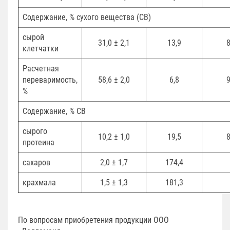
Содержание, % сухого вещества (СВ)
сырой
31,0 ± 2,1
13,9
8
клетчатки
Расчетная
переваримость,
58,6 ± 2,0
6,8
9
%
Содержание, % СВ
сырого
10,2 ± 1,0
19,5
8
протеина
сахаров
2,0 ± 1,7
174,4
крахмала
1,5 ± 1,3
181,3
По вопросам приобретения продукции ООО