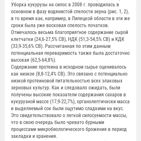
Уборка кукурузы на силос в 2008 г. проводилась в
основном в фазу водянистой спелости зерна (рис. 1, 2),
в то время как, например, в Липецкой области в эти же
сроки была уже восковая спелость початков.
Отмечалось весьма благоприятное содержание сырой
клетчатки (24,6-27,5% СВ), НДК (51,3-54,5% СВ) и КДК
(33,9-35,6% СВ). Рассчитанная по этим данным
потенциальная переваримость также была достаточно
высокая (62,5-64,8%).
Содержание протеина в исходном сырье оценивалось
как низкое (8,8-12,4% СВ). Это связано с потенциально
низкой протеиновой питательностью всех злаковых
зерновых культур. Как и следовало ожидать, были
получены высокие показатели содержания сахаров в
кукурузной массе (17,9-22,7%), органолептически масса
и выделяемый сок были ощутимо сладкими на вкус.
Это свидетельствовало о легкой силосуемости массы,
что в свою очередь было чревато бурными
процессами микробиологического брожения в период
закладки и хранения.