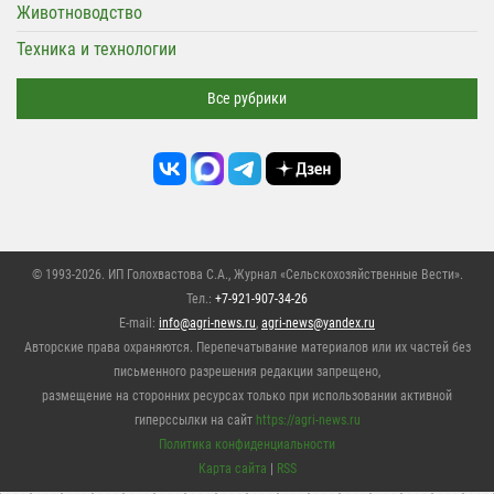
Животноводство
Техника и технологии
Все рубрики
© 1993-2026. ИП Голохвастова С.А.,
Журнал «Сельскохозяйственные Вести»
.
Тел.:
+7-921-907-34-26
E-mail:
info@agri-news.ru
,
agri-news@yandex.ru
Авторские права охраняются. Перепечатывание материалов или их частей без
письменного разрешения редакции запрещено,
размещение на сторонних ресурсах только при использовании активной
гиперссылки на сайт
https://agri-news.ru
Политика конфиденциальности
Карта сайта
|
RSS