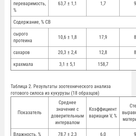
переваримость,
63,7 ± 1,1
1,7
9
%
Содержание, % СВ
сырого
10,6 ± 1,8
17,9
8
протеина
сахаров
20,3 ± 2,4
12,8
8
крахмала
3,1 ± 5,1
158,7
Таблица 2. Результаты зоотехнического анализа
готового силоса из кукурузы (18 образцов)
Среднее
Ст
значение с
Коэффициент
Показатель
вырав
доверительным
вариации V, %
матери
интервалом
Влажность, %
78,7 ± 2,3
6,0
9