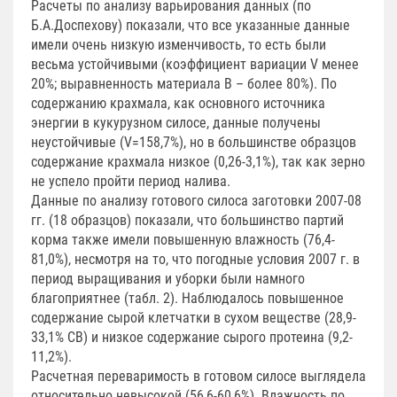
Расчеты по анализу варьирования данных (по
Б.А.Доспехову) показали, что все указанные данные
имели очень низкую изменчивость, то есть были
весьма устойчивыми (коэффициент вариации V менее
20%; выравненность материала В – более 80%). По
содержанию крахмала, как основного источника
энергии в кукурузном силосе, данные получены
неустойчивые (V=158,7%), но в большинстве образцов
содержание крахмала низкое (0,26-3,1%), так как зерно
не успело пройти период налива.
Данные по анализу готового силоса заготовки 2007-08
гг. (18 образцов) показали, что большинство партий
корма также имели повышенную влажность (76,4-
81,0%), несмотря на то, что погодные условия 2007 г. в
период выращивания и уборки были намного
благоприятнее (табл. 2). Наблюдалось повышенное
содержание сырой клетчатки в сухом веществе (28,9-
33,1% СВ) и низкое содержание сырого протеина (9,2-
11,2%).
Расчетная переваримость в готовом силосе выглядела
относительно невысокой (56,6-60,6%). Влажность по