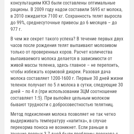
консультациям ККЗ были составлены оптимальные
рационы. В 2009 году надои составили 5695 кг молока,
в 2010 ожидается 7100 кг. Сохранность телят выросла
до 99%, среднесуточные привесы до 6 месяцев – до
977 г.
В чем же секрет такого успеха? В течение первых двух
часов после рождения телят выпаивают молозивом
только от проверенных коров. Расчет количества
выпаиваемого молока делается в зависимости от
живой массы теленка, здесь главное – не перепоить,
чтобы избежать кормовой диареи. Разовая дача
молока составляет 1200-1600 г. Первые 30 дней жизни
теленок получает по 5 л молока в сутки, следующие 30
дней – по 4 л (при использовании ЗЦМ соотношение
составляет 1:5). При выпойке цельным молоком
бывают трудности с добросовестностью телятниц.
Метод подкисления молока позволяет не так четко
выдерживать температуру «напитка», в случае
перекорма поноса не возникнет. Если раньше в
течение первых 3-7 дней были проблемы перехода с