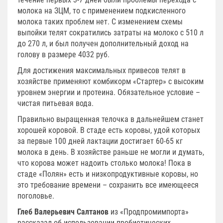
молока на ЗЦМ, то с применением подкисленного
молока таких проблем нет. С изменением схемы
выпойки телят сократились затраты на молоко с 510 л
до 270 л, и был получен дополнительный доход на
голову в размере 4032 руб.
Для достижения максимальных привесов телят в
хозяйстве применяют комбикорм «Стартер» с высоким
уровнем энергии и протеина. Обязательное условие –
чистая питьевая вода.
Правильно выращенная телочка в дальнейшем станет
хорошей коровой. В стаде есть коровы, удой которых
за первые 100 дней лактации достигает 60-65 кг
молока в день. В хозяйстве раньше не могли и думать,
что корова может надоить столько молока! Пока в
стаде «Полян» есть и низкопродуктивные коровы, но
это требование времени – сохранить все имеющееся
поголовье.
Глеб Валерьевич Салтанов
из «Продпромимпорта»
рассказал об использовании пробиотических