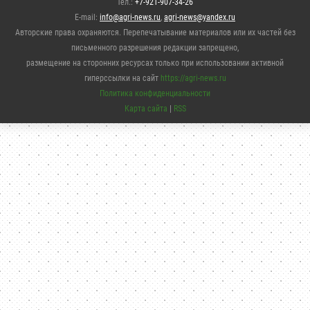
Тел.:
+7-921-907-34-26
E-mail:
info@agri-news.ru
,
agri-news@yandex.ru
Авторские права охраняются. Перепечатывание материалов или их частей без
письменного разрешения редакции запрещено,
размещение на сторонних ресурсах только при использовании активной
гиперссылки на сайт
https://agri-news.ru
Политика конфиденциальности
Карта сайта
|
RSS