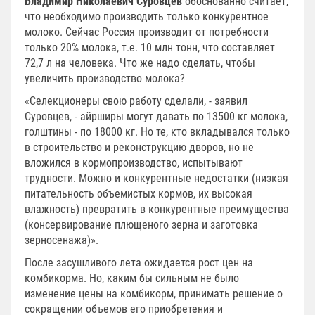
Владимир Николаевич Суровцев
обоснованно считает,
что необходимо производить только конкурентное
молоко. Сейчас Россия производит от потребности
только 20% молока, т.е. 10 млн тонн, что составляет
72,7 л на человека. Что же надо сделать, чтобы
увеличить производство молока?
«Селекционеры свою работу сделали, - заявил
Суровцев, - айрширы могут давать по 13500 кг молока,
голштины - по 18000 кг. Но те, кто вкладывался только
в строительство и реконструкцию дворов, но не
вложился в кормопроизводство, испытывают
трудности. Можно и конкурентные недостатки (низкая
питательность объемистых кормов, их высокая
влажность) превратить в конкурентные преимущества
(консервирование плющеного зерна и заготовка
зерносенажа)».
После засушливого лета ожидается рост цен на
комбикорма. Но, каким бы сильным не было
изменение цены на комбикорм, принимать решение о
сокращении объемов его приобретения и