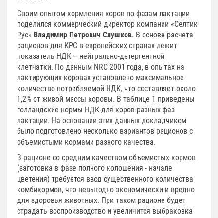
Своим опытом кормления коров по фазам лактации
поделился коммерческий директор компании «Селтик
Рус»
Владимир Петрович Слушков
. В основе расчета
рационов для КРС в европейских странах лежит
показатель НДК – нейтрально-детергентной
клетчатки. По данным NRC 2001 года, в опытах на
лактирующих коровах установлено максимальное
количество потребляемой НДК, что составляет около
1,2% от живой массы коровы. В таблице 1 приведены
голландские нормы НДК для коров разных фаз
лактации. На основании этих данных докладчиком
было подготовлено несколько вариантов рационов с
объемистыми кормами разного качества.
В рационе со средним качеством объемистых кормов
(заготовка в фазе полного колошения - начале
цветения) требуется ввод существенного количества
комбикормов, что невыгодно экономически и вредно
для здоровья животных. При таком рационе будет
страдать воспроизводство и увеличится выбраковка