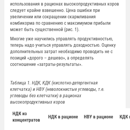
использования в рационах высокопродуктивных коров
следует крайне взвешенно. Цена ошибки при
увеличении или сокращении скармливания
комбикорма по сравнению с максимумом прибыли
может быть существенной (рис. 1).
Многие уже научились управлять продуктивностью,
теперь надо учиться управлять доходностью. Оценку
дополнительных затрат необходимо проводить не с
позиций «дорого – дешево», а определять
соотношение «затраты-результаты».
Таблица 1. НДК, КДК (кислотно-детергентная
клетчатка) и НВУ (неволокнистые углеводы, т.е.
углеводы без клетчатки) в рационах
высокопродуктивных коров
НДК из
НДК в рационе
НВУ в рационе
КДК 
концентратов