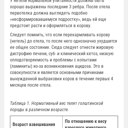
У нетели нормальной упитанности должны быть
хорошо выражены последние 3 ребра. После отела
первотелка должна выглядеть подобно
«несформировавшемуся подростку», ведь ей еще
предстоит расти и оформляться в корову.
Следует помнить, что если перекармливать корову
(нетель) до отела, то после него однозначно ухудшится
ее общее состояние. Сюда следует отнести жировую
дистрофию печени, суб- и клинический кетоз, низкую
оплодотворяемость и проблемы с копытами
(ламиниты) из-за возникновения ацидоза. Это в
совокупности и является основными причинами
вынужденной выбраковки коров в течение первых 4
месяцев после отела.
Таблица 1. Нормативный вес телят голштинской
породы в различном возрасте.
По отношению к весу
Возраст взвешивания
взрослого животного