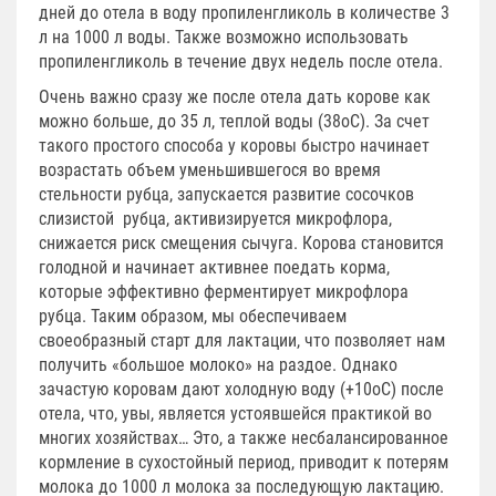
дней до отела в воду пропиленгликоль в количестве 3
л на 1000 л воды. Также возможно использовать
пропиленгликоль в течение двух недель после отела.
Очень важно сразу же после отела дать корове как
можно больше, до 35 л, теплой воды (38оС). За счет
такого простого способа у коровы быстро начинает
возрастать объем уменьшившегося во время
стельности рубца, запускается развитие сосочков
слизистой рубца, активизируется микрофлора,
снижается риск смещения сычуга. Корова становится
голодной и начинает активнее поедать корма,
которые эффективно ферментирует микрофлора
рубца. Таким образом, мы обеспечиваем
своеобразный старт для лактации, что позволяет нам
получить «большое молоко» на раздое. Однако
зачастую коровам дают холодную воду (+10оС) после
отела, что, увы, является устоявшейся практикой во
многих хозяйствах… Это, а также несбалансированное
кормление в сухостойный период, приводит к потерям
молока до 1000 л молока за последующую лактацию.