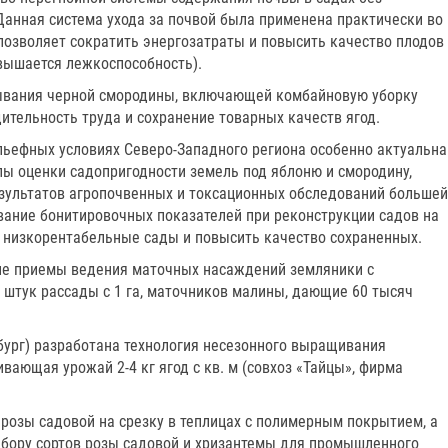
Данная система ухода за почвой была применена практически во
позволяет сократить энергозатраты и повысить качество плодов
овышается лежкоспособность).
ывания черной смородины, включающей комбайновую уборку
ительность труда и сохранение товарных качеств ягод.
льефных условиях Северо-Западного региона особенно актуальна
ы оценки садопригодности земель под яблоню и смородину,
езультатов агропочвенных и токсационных обследований большей
ание бонитировочных показателей при реконструкции садов на
 низкорентабельные сады и повысить качество сохраненных.
ие приемы ведения маточных насаждений земляники с
 штук рассады с 1 га, маточников малины, дающие 60 тысяч
бург) разработана технология несезонного выращивания
вающая урожай 2-4 кг ягод с кв. м (совхоз «Тайцы», фирма
розы садовой на срезку в теплицах с полимерным покрытием, а
бору сортов розы садовой и хризантемы для промышленного