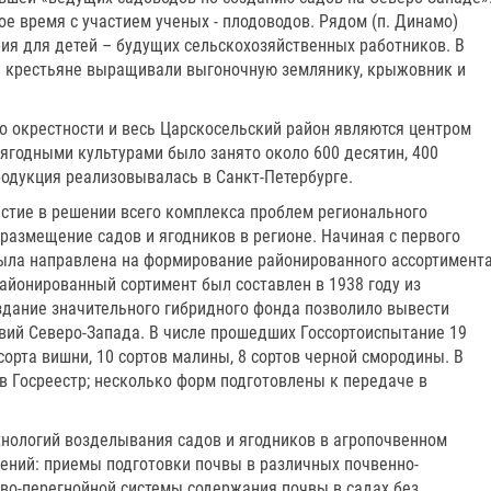
е время с участием ученых - плодоводов. Рядом (п. Динамо)
ия для детей – будущих сельскохозяйственных работников. В
а крестьяне выращивали выгоночную землянику, крыжовник и
го окрестности и весь Царскосельский район являются центром
ягодными культурами было занято около 600 десятин, 400
родукция реализовывалась в Санкт-Петербурге.
астие в решении всего комплекса проблем регионального
размещение садов и ягодников в регионе. Начиная с первого
была направлена на формирование районированного ассортимент
айонированный сортимент был составлен в 1938 году из
оздание значительного гибридного фонда позволило вывести
вий Северо-Запада. В числе прошедших Госсортоиспытание 19
 сорта вишни, 10 сортов малины, 8 сортов черной смородины. В
в Госреестр; несколько форм подготовлены к передаче в
нологий возделывания садов и ягодников в агропочвенном
ений: приемы подготовки почвы в различных почвенно-
ово-перегнойной системы содержания почвы в садах без