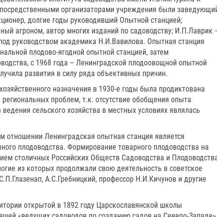
епосредственными организаторами учреждения были заведующи
кционер, долгие годы руководивший Опытной станцией;
ный агроном, автор многих изданий по садоводству; И.П.Лаврик 
под руководством академика Н.И.Вавилова. Опытная станция
нальной плодово-ягодной опытной станцией, затем
водства, с 1968 года – Ленинградской плодоовощной опытной
лучила развития в силу ряда объективных причин.
хозяйственного назначения в 1930-е годы была продиктована
региональных проблем, т.к. отсутствие обобщения опыта
 ведения сельского хозяйства в местных условиях являлась
м отношении Ленинградская опытная станция является
ного плодоводства. Формирование товарного плодоводства на
нием столичных Российских Обществ Садоводства и Плодоводства
гие из которых продолжали свою деятельность в советское
.П.Глазенап, А.С.Гребницкий, профессор Н.И.Кичунов и другие
итории открытой в 1892 году Царскославянской школы
ившей «ведущих садоводов по созданию садов на Северо-Западе»