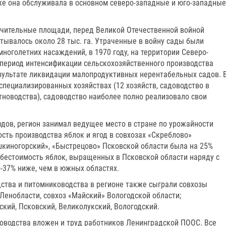
зже она обслуживала в основном северо-западные и юго-западные
ачительные площади, перед Великой Отечественной войной
тывалось около 28 тыс. га. Утраченные в войну сады были
многолетних насаждений, в 1970 году, на территории Северо-
В период интенсификации сельскохозяйственного производства
зультате ликвидации малопродуктивных нерентабельных садов. 
специализированных хозяйствах (12 хозяйств, садоводство в
тноводства), садоводство наиболее полно реализовало свои
годов, регион занимал ведущее место в стране по урожайности
ость производства яблок и ягод в совхозах «Скреблово»
шкиногорский», «Быстрецово» Псковской области была на 25%
ебестоимость яблок, выращенных в Псковской области наряду с
-37% ниже, чем в южных областях.
дства и питомниководства в регионе также сыграли совхозы
 Ленобласти, совхоз «Майский» Вологодской области;
ский, Псковский, Великолукский, Вологодский.
доводства вложен и труд работников Ленинградской ПООС. Все