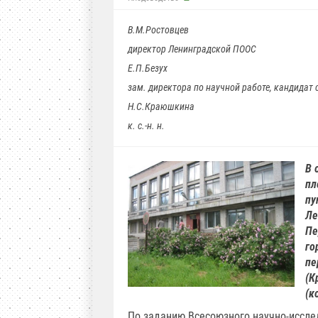
В.М.Ростовцев
директор Ленинградской ПООС
Е.П.Безух
зам. директора по научной работе, кандидат с
Н.С.Краюшкина
к. с.-н. н.
В 
пл
пу
Ле
Пе
го
пе
(К
(к
По заданию Всесоюзного научно-иссле