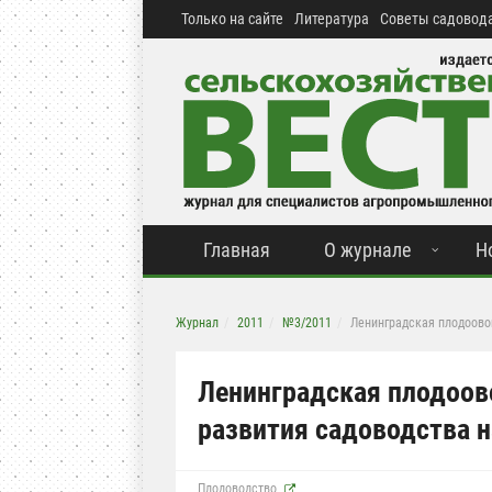
Только на сайте
Литература
Советы садовода
Главная
О журнале
Н
Журнал
2011
№3/2011
Ленинградская плодоово
Ленинградская плодоов
развития садоводства 
Плодоводство