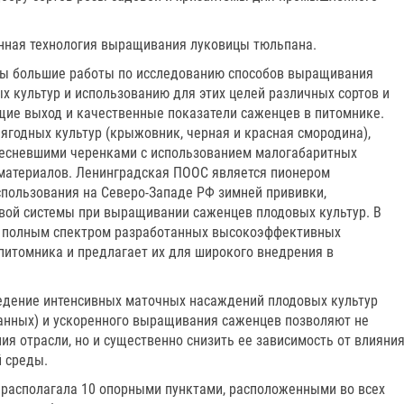
ная технология выращивания луковицы тюльпана.
ны большие работы по исследованию способов выращивания
х культур и использованию для этих целей различных сортов и
ие выход и качественные показатели саженцев в питомнике.
ягодных культур (крыжовник, черная и красная смородина),
есневшими черенками с использованием малогабаритных
материалов. Ленинградская ПООС является пионером
пользования на Северо-Западе РФ зимней прививки,
вой системы при выращивании саженцев плодовых культур. В
т полным спектром разработанных высокоэффективных
 питомника и предлагает их для широкого внедрения в
едение интенсивных маточных насаждений плодовых культур
анных) и ускоренного выращивания саженцев позволяют не
я отрасли, но и существенно снизить ее зависимость от влияни
 среды.
располагала 10 опорными пунктами, расположенными во всех