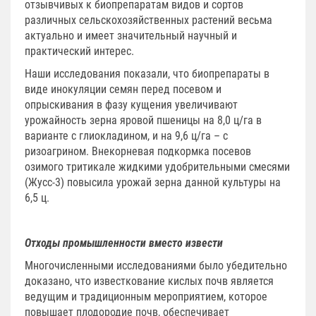
отзывчивых к биопрепаратам видов и сортов
различных сельскохозяйственных растений весьма
актуально и имеет значительный научный и
практический интерес.
Наши исследования показали, что биопрепараты в
виде инокуляции семян перед посевом и
опрыскивания в фазу кущения увеличивают
урожайность зерна яровой пшеницы на 8,0 ц/га в
варианте с глиокладином, и на 9,6 ц/га – с
ризоагрином. Внекорневая подкормка посевов
озимого тритикале жидкими удобрительными смесями
(Жусс‑3) повысила урожай зерна данной культуры на
6,5 ц.
Отходы промышленности вместо извести
Многочисленными исследованиями было убедительно
доказано, что известкование кислых почв является
ведущим и традиционным мероприятием, которое
повышает плодородие почв, обеспечивает