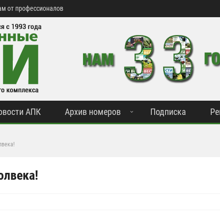
м от профессионалов
овости АПК
Архив номеров
Подписка
Ре
лвека!
олвека!