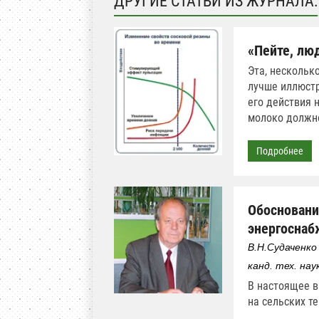
ДРУГИЕ СТАТЬИ ИЗ ЖУРНАЛА:
«Пейте, лю
Эта, нескольк
лучше иллюстр
его действия 
молоко должн
Подробнее
Обосновани
энергоснаб
В.Н.Судаченко
канд. тех. на
В настоящее в
на сельских т