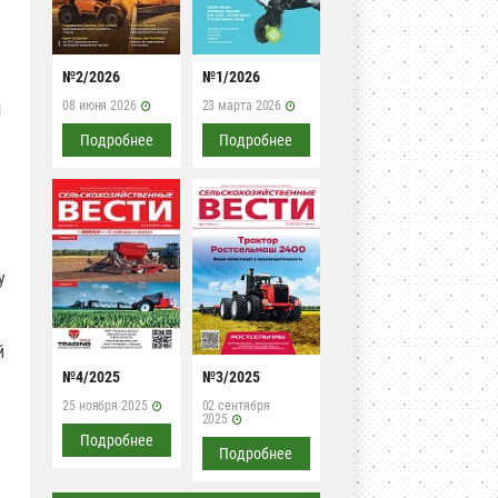
№2/2026
№1/2026
08 июня 2026
23 марта 2026
м
Подробнее
Подробнее
у
и
й
№4/2025
№3/2025
25 ноября 2025
02 сентября
2025
Подробнее
Подробнее