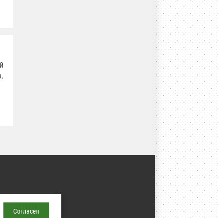
й
,
едакции запрещено,
//agri-news.ru
Согласен