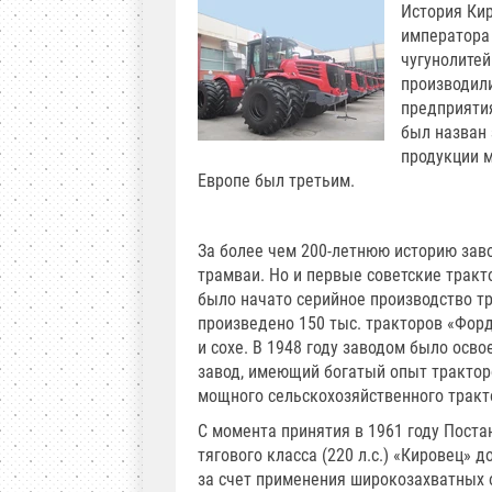
История Кир
императора 
чугунолитей
производил
предприяти
был назван 
продукции м
Европе был третьим.
За более чем 200-летнюю историю зав
трамваи. Но и первые советские тракт
было начато серийное производство т
произведено 150 тыс. тракторов «Фор
и сохе. В 1948 году заводом было осв
завод, имеющий богатый опыт трактор
мощного сельскохозяйственного тракт
С момента принятия в 1961 году Поста
тягового класса (220 л.с.) «Кировец» 
за счет применения широкозахватных о