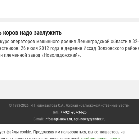
ь коров надо заслужить
курс операторов машинного доения Ленинградской области в 32-
астников. 26 июля 2012 года в деревне Иссад Волховского района
н племенной завод «Новоладожский».
© 1993-2026. ИП Голохвастова С.А.,
Журнал «Сельскохозяйственные Вести»
.
Тел.:
+7-921-907-34-26
E-mail:
info@agri-news.ru
,
agri-news@yandex.ru
храняются. Перепечатывание материалов или их частей без письменного разрешения р
ует файлы cookie. Продолжая им пользоваться, вы соглашаетесь на
на сторонних ресурсах только при использовании активной гиперссылки на сайт
https:
альных данных в соответствии с политикой
конфиденциальности