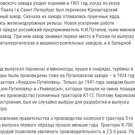
овского завода уходит корнями в 1801 год, когда по указу
Павла I в Санкт-Петербург был перенесен Кронштадский
ный завод. Сначала на заводе отливались пушечные ядра,
ись железнодорожные рельсы. Новое ускорение работе
я придал российский предприниматель Н.И.Путилов, чьим имене
завод. При нем завод занимал первое место в России по выпуску
еталлургических и машиностроительных заводов, а в Западной
од выпускал паровозы и миноносцы, пушки и снаряды, турбины и
оры были произведены тоже на Путиловском заводе – в 1924 год
рактора «Фордзон-Путиловец». Только до 1941 года заводом было
дзон-Путиловец» и «Универсал», которые пришли на смену лошад
оено производство гусеничных тракторов КТ-12. Поэтому Кировски
остроения, был не случайно выбран для разработки и выпуска
ора.
новления правительства о производстве колесного трактора 5-го
до выпуска первого образца прошло меньше года. Тракторы К-700
рудий позволяли увеличить производительность в 2,5-3 раза. По