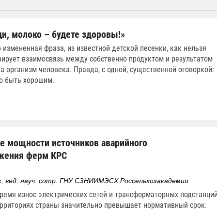
ди, молоко – будете здоровы!»
о измененная фраза, из известной детской песенки, как нельзя
ирует взаимосвязь между собственно продуктом и результатом
на организм человека. Правда, с одной, существенной оговоркой:
о быть хорошим.
е мощности источников аварийного
жения ферм КРС
ук, вед. науч. сотр. ГНУ СЗНИИМЭСХ Россельхозакадемии
ремя износ электрических сетей и трансформаторных подстанци
ерриториях страны значительно превышает нормативный срок.