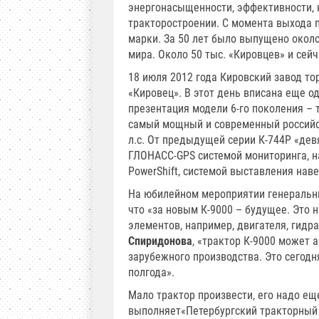
энергонасыщенности, эффективности, 
тракторостроении. С момента выхода 
марки. За 50 лет было выпущено около 
мира. Около 50 тыс. «Кировцев» и сей
18 июля 2012 года Кировский завод т
«Кировец». В этот день вписана еще о
презентация модели 6-го поколения – т
самый мощный и современный российски
л.с. От предыдущей серии К-744Р «де
ГЛОНАСС-GPS системой мониторинга, 
PowerShift, системой выставления нав
На юбилейном мероприятии генеральн
что «за новым К-9000 – будущее. Это 
элементов, например, двигателя, гидр
Спиридонова
, «трактор К-9000 может 
зарубежного производства. Это сегод
полгода».
Мало трактор произвести, его надо ещ
выполняет«Петербургский тракторный 