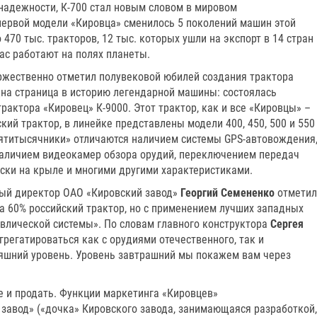
надежности, К-700 стал новым словом в мировом
первой модели «Кировца» сменилось 5 поколений машин этой
470 тыс. тракторов, 12 тыс. которых ушли на экспорт в 14 стран
час работают на полях планеты.
оржественно отметил полувековой юбилей создания трактора
дна страница в историю легендарной машины: состоялась
рактора «Кировец» К-9000. Этот трактор, как и все «Кировцы» –
й трактор, в линейке представлены модели 400, 450, 500 и 550
вятитысячники» отличаются наличием системы GPS-автовождения
наличием видеокамер обзора орудий, переключением передач
ески на крыле и многими другими характеристиками.
ый директор ОАО «Кировский завод»
Георгий Семененко
отметил
на 60% российский трактор, но с применением лучших западных
авлической системы». По словам главного конструктора
Сергея
агрегатироваться как с орудиями отечественного, так и
няшний уровень. Уровень завтрашний мы покажем вам через
е и продать. Функции маркетинга «Кировцев»
завод» («дочка» Кировского завода, занимающаяся разработкой,