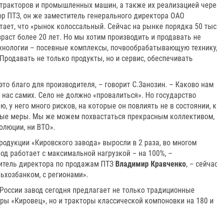
тракторов и промышленных машин, а также их реализацией чере
ор ПТЗ, он же заместитель генерального директора ОАО
тает, что «рынок колоссальный. Сейчас на рынке порядка 50 тыс
зраст более 20 лет. Но мы хотим производить и продавать не
технологии – посевные комплексы, почвообрабатывающую технику
Продавать не только продукты, но и сервис, обеспечивать
то благо для производителя, – говорит С.Занозин. – Каково нам
 нас самих. Село не должно «провалиться». Но государство
 у него много рисков, на которые он повлиять не в состоянии, к
ные меры. Мы же можем похвастаться прекрасным коллективом,
олюции, ни ВТО».
родукции «Кировского завода» выросли в 2 раза, во многом
вод работает с максимальной нагрузкой – на 100%, –
итель директора по продажам ПТЗ
Владимир Кравченко
, – сейча
льхозбанком, с регионами».
оссии завод сегодня предлагает не только традиционные
ы «Кировец», но и тракторы классической компоновки на 180 и