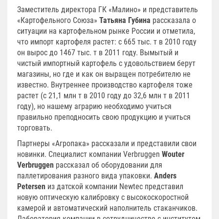
Заместитель директора ГК «Малино» и представитель
«Картофельного Союза»
Татьяна Губина
рассказала о
ситуации на картофельном рынке России и отметила,
что импорт картофеля растет: с 665 тыс. т в 2010 году
он вырос до 1467 тыс. т в 2011 году. Вымытый и
чистый импортный картофель с удовольствием берут
магазины, но где и как он выращен потребителю не
известно. Внутреннее производство картофеля тоже
растет (с 21,1 млн т в 2010 году до 32,6 млн т в 2011
году), но нашему аграрию необходимо учиться
правильно преподносить свою продукцию и учиться
торговать.
Партнеры «Агропака» рассказали и представили свои
новинки. Специалист компании Verbruggen
Wouter
Verbruggen
рассказал об оборудовании для
паллетирования разного вида упаковки.
Anders
Petersen
из датской компании Newtec представил
новую оптическую калибровку с высокоскоростной
камерой и автоматический наполнитель стаканчиков.
Лаборатория компании в сотрудничестве с институтом