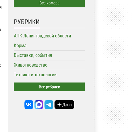
Все номера
я
РУБРИКИ
х
АПК Ленинградской области
Корма
Выставки, события
х
Животноводство
Техника и технологии
Все рубрики