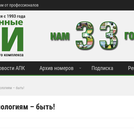
м от профессионалов
овости АПК
Архив номеров
Подписка
Ре
ологиям – быть!
нологиям – быть!