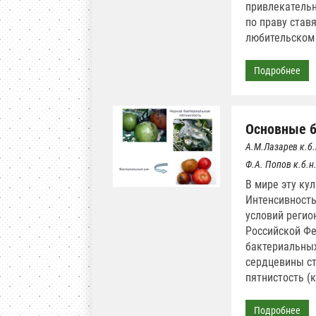
привлекательн
по праву став
любительском 
Подробнее
Основные б
А.М.Лазарев к.б.
Ф.А. Попов к.б.н
В мире эту ку
Интенсивность
условий регион
Российской Фе
бактериальных
сердцевины ст
пятнистость (к
Подробнее