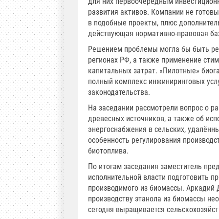
для них первоочередным инвестиционн
развития активов. Компании не готов
в подобные проекты, плюс дополнитель
действующая нормативно-правовая ба
Решением проблемы могла бы быть ре
регионах РФ, а также применение сти
капитальных затрат. «Пилотные» биог
полный комплекс инжиниринговых услу
законодательства.
На заседании рассмотрели вопрос о ра
древесных источников, а также об ис
энергоснабжения в сельских, удалённ
особенность регулирования производс
биотоплива.
По итогам заседания заместитель пре
исполнительной власти подготовить п
производимого из биомассы. Аркадий Д
производству этанола из биомассы нео
сегодня выращивается сельскохозяйст