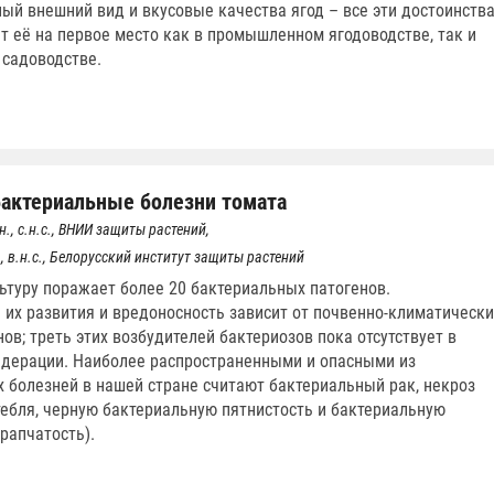
ый внешний вид и вкусовые качества ягод – все эти достоинств
ят её на первое место как в промышленном ягодоводстве, так и
садоводстве.
актериальные болезни томата
н., с.н.с., ВНИИ защиты растений,
., в.н.с., Белорусский институт защиты растений
льтуру поражает более 20 бактериальных патогенов.
 их развития и вредоносность зависит от почвенно-климатически
ов; треть этих возбудителей бактериозов пока отсутствует в
дерации. Наиболее распространенными и опасными из
 болезней в нашей стране считают бактериальный рак, некроз
ебля, черную бактериальную пятнистость и бактериальную
рапчатость).