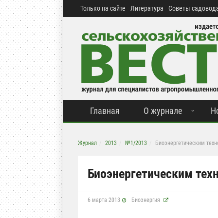
Только на сайте
Литература
Советы садовода
Главная
О журнале
Н
Журнал
2013
№1/2013
Биоэнергетическим техн
Биоэнергетическим тех
6 марта 2013
Биоэнергия