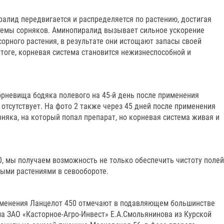
ралид передвигается и распределяется по растению, достигая
темы сорняков. Аминопиралид вызывает сильное ускорение
орного растения, в результате они истощают запасы своей
итоге, корневая система становится нежизнеспособной и
орневища бодяка полевого на 45-й день после применения
е отсутствует. На фото 2 также через 45 дней после применения
няка, на который попал препарат, но корневая система живая и
0, мы получаем возможность не только обеспечить чистоту полей
ными растениями в севообороте.
именения Ланцелот 450 отмечают в подавляющем большинстве
ма ЗАО «Касторное-Агро-Инвест» Е.А.Смольянинова из Курской