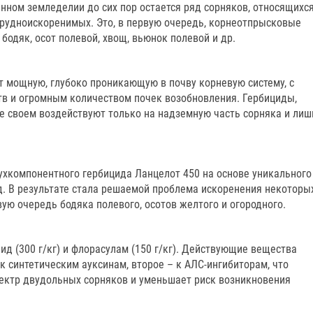
нном земледелии до сих пор остается ряд сорняков, относящихс
трудноискоренимых. Это, в первую очередь, корнеотпрысковые
 бодяк, осот полевой, хвощ, вьюнок полевой и др.
 мощную, глубоко проникающую в почву корневую систему, с
в и огромным количеством почек возобновления. Гербициды,
е своем воздействуют только на надземную часть сорняка и лиш
ухкомпонентного гербицида Ланцелот 450 на основе уникального
. В результате стала решаемой проблема искоренения некоторы
вую очередь бодяка полевого, осотов желтого и огородного.
ид (300 г/кг) и флорасулам (150 г/кг). Действующие вещества
 к синтетическим ауксинам, второе – к АЛС-ингибиторам, что
ектр двудольных сорняков и уменьшает риск возникновения