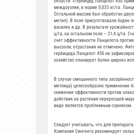
области: «Гербицид Ланцелот 450 прим
междоузлия, в норме 0,033 кг/га. Лан
Остальной массив был обработан дву
метил). В поле присутствовали бодяк 
василек и др. В результате урожайнос
ц/га, на остальном поле – 21,4 ц/га. С
счет эффективности Ланцелота против
высохли, отрастания не отмечено. Фит
гербицида Ланцелот 450 не зафиксиров
хозяйство планирует более широко ис
В случае смешанного типа засорённост
метлица) целесообразно применение ба
снижения эффективности против злако
действия на растения переросшей мари
виде является проблемным сорняком.
Следует учитывать, что для препарата
Компания Сингента рекомендует сель