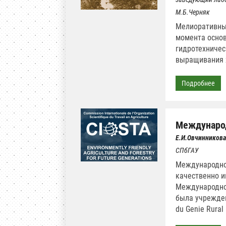
М.Б.Черняк
Мелиоративные
момента основ
гидротехничес
выращивания 
Подробнее
Международ
Е.И.Овчинникова
СПбГАУ
Международно
качественно ин
Международно
была учрежден
du Genie Rural 