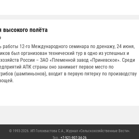
 высокого полёта
а
ь работы 12-го Международного семинара по дренажу, 24 июня,
ников был организован технический тур в одно из успешных и
хозяйств России – ЗАО «Племенной завод «Приневское». Среди
едприятий АПК страны оно занимает первое место по
грибов (шампиньонов), входит в первую пятерку по производству
вощей.
© 1993-2026. ИП Голохвастова С.А.,
Журнал «Сельскохозяйственные Вести»
.
Тел.:
+7-921-907-34-26