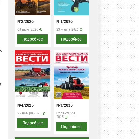
я
№2/2026
№1/2026
08 июня 2026
23 марта 2026
Подробнее
Подробнее
ь
х
№4/2025
№3/2025
25 ноября 2025
02 сентября
2025
Подробнее
Подробнее