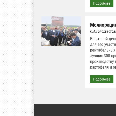
Подробнее
Мелиорация
С.А.Голохвастов
Во второй ден
для его участ
рентабельных 
лучших 300 пр
производству 
картофеля и о
Подробнее