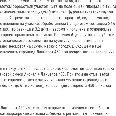
енили на озимой пшенице Московская 56, в фазе второго
целотом обработали участок 15 га на поле общей площадью 193 га
хкомпонентным гербицидом (тифенсульфурон-метил+трибенурон-
полевой, гречишка вьюнковая, осот огородный, виды ромашки,
ть пшеницы на участке, обработанном Ланцелотом составила 24,6
читаю, что разница в 3,2 ц/га – весома и получена в основном за
 корнеотпрысковых сорняков. Растения бодяка и осота к уборке
отоксического воздействия на культуру после применения
ано, несмотря на сухую, жаркую погоду. В будущем наше
пользовать гербицид Ланцелот 450 при возделывании зерновых».
и и присутствия в посевах злаковых однолетних сорняков (овсюг,
ковой смеси Аксиал + Ланцелот 450. При этом не отмечается
вых сорняков, также зафиксировано усиление гербицидного
 белой (до 6-ти листьев), которая для Ланцелота 450 в чистом
 Ланцелот 450 имеются некоторые ограничения в севообороте.
хозтоваропроизводителям соблюдать регламенты применения