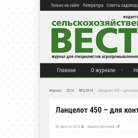
Только на сайте
Литература
Советы садовода
Главная
О журнале
Н
Журнал
2014
№3/2014
Ланцелот 450 – для кон
Ланцелот 450 – для ко
20 августа 2014
Защита растений