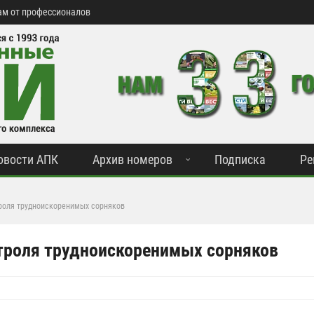
м от профессионалов
овости АПК
Архив номеров
Подписка
Ре
троля трудноискоренимых сорняков
нтроля трудноискоренимых сорняков