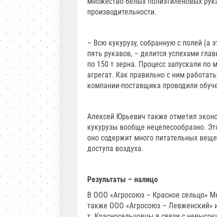
множество белых полиэтиленовых рука
производительности.
– Всю кукурузу, собранную с полей (а 
пять рукавов, – делится успехами гла
по 150 т зерна. Процесс запускали по
агрегат. Как правильно с ним работат
компании-поставщика проводили обуч
Алексей Юрьевич также отметил экон
кукурузы вообще нецелесообразно. Эт
оно содержит много питательных вещес
доступа воздуха.
Результаты – налицо
В ООО «Агросоюз – Красное сельцо» Mur
также ООО «Агросоюз – Левженский» и 
т. Красносельцовцы в связи с невысок