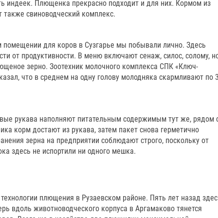
ь индеек. Плющенка прекрасно подходит и для них. Кормом из
 также свиноводческий комплекс.
 помещении для коров в Сузгарье мы побывали лично. Здесь
сти от продуктивности. В меню включают сенаж, силос, солому, н
лющеное зерно. Зоотехник молочного комплекса СПК «Ключ-
казал, что в среднем на одну голову молодняка скармливают по 
вые рукава наполняют питательным содержимым тут же, рядом 
ка корм достают из рукава, затем пакет снова герметично
анения зерна на предприятии соблюдают строго, поскольку от
ока здесь не испортили ни одного мешка.
 технологии плющения в Рузаевском районе. Пять лет назад здес
перь вдоль животноводческого корпуса в Аргамаково тянется