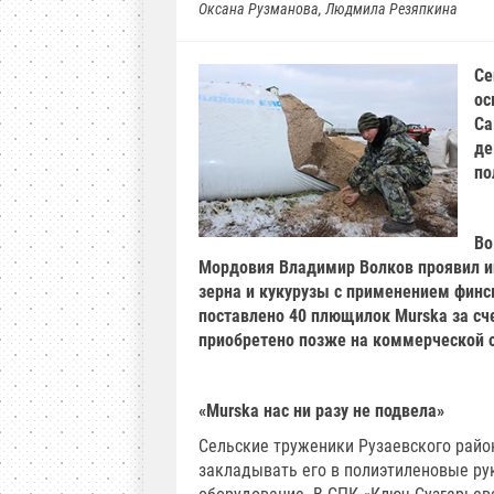
Оксана Рузманова, Людмила Резяпкина
Се
ос
Са
де
по
Во
Мордовия Владимир Волков проявил и
зерна и кукурузы с применением финс
поставлено 40 плющилок Murska за с
приобретено позже на коммерческой 
«Murska нас ни разу не подвела»
Сельские труженики Рузаевского райо
закладывать его в полиэтиленовые рук