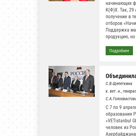
начинающих ф
К(Ф)Х. Так, 2
получение в т
отборов «Нач
Поддержка мал
продукцию, но
Подробнее
Объединила
С.В.Щепеткина
к. вет. н., гене
С.А.Голохвастов
С 7 по 9 апрел
образования Р
«VETistanbul 
человек из Рос
Азербайджана,