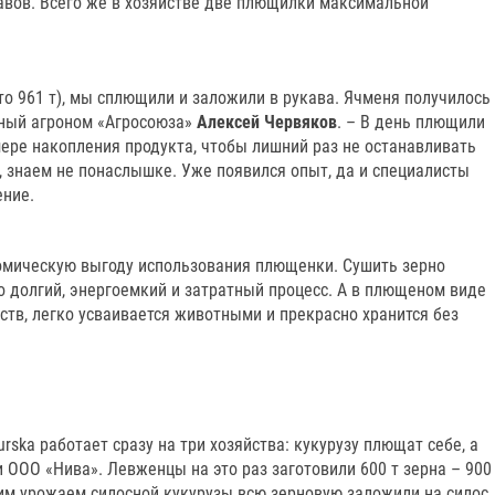
вов. Всего же в хозяйстве две плющилки максимальной
это 961 т), мы сплющили и заложили в рукава. Ячменя получилось
вный агроном «Агросоюза»
Алексей Червяков
. – В день плющили
 мере накопления продукта, чтобы лишний раз не останавливать
ь, знаем не понаслышке. Уже появился опыт, да и специалисты
ение.
омическую выгоду использования плющенки. Сушить зерно
о долгий, энергоемкий и затратный процесс. А в плющеном виде
тв, легко усваивается животными и прекрасно хранится без
ska работает сразу на три хозяйства: кукурузу плющат себе, а
ООО «Нива». Левженцы на это раз заготовили 600 т зерна – 900
им урожаем силосной кукурузы всю зерновую заложили на силос.