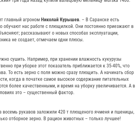
кий» три года назад купили вальцовую мельницу Murska 1400.
рит главный агроном
Николай Курышев
. – В Саранске есть
го обучают нас работе с плющилкой. Они постоянно приезжают в
объясняют; рассказывают о новых способах эксплуатации,
хника не создает, отмечаем одни плюсы.
нужно сушить. Например, при хранении влажность кукурузы
венно при уборке этот показатель приближается к 35-40%, что
ва. То есть зерно с поля можно сразу плющить. А начинать сбор
сти, когда в початке самое высокое содержание питательных
ются более качественными, и время на уборку увеличивается. А в
ловиях это – существенный фактор.
 в восемь рукавов заложили 420 т плющеного ячменя и пшеницы,
лько отборное зерно. В рацион животных – только лучшее!