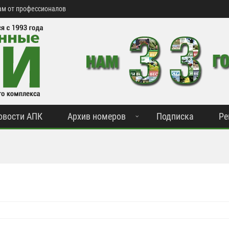
м от профессионалов
овости АПК
Архив номеров
Подписка
Ре