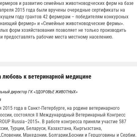
ермеров и развитию семейных животноводческих ферм на базе
9 апреля 2015 года были вручены очередные сертификаты на
екущем году грантов 42 фермерам – победителям конкурсных
инающий фермер» и «Семейные животноводческие фермы».
ых форм хозяйствования позволяет не только производить
 и предоставлять рабочие места местному населению.
 любовь к ветеринарной медицине
ральный директор ГК
«
ЗДОРОВЬЕ ЖИВОТНЫХ
»
а
я 2015 года в Санкт-Петербурге, на родине ветеринарного
оссии, состоялся II Международный Ветеринарный Конгресс
GROUP Russia–2015». В работе конгресса приняли участие 587
сии, Турции, Беларуси, Казахстана, Кыргызстана,
Словении, Македонии, Болгарии,Боснии и Герцоговины и Сербии.