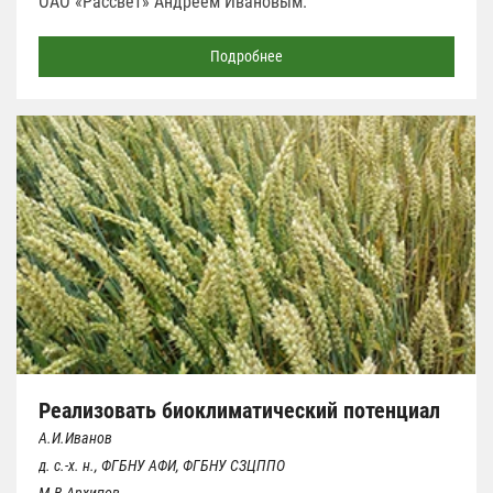
ОАО «Рассвет» Андреем Ивановым.
Подробнее
Реализовать биоклиматический потенциал
А.И.Иванов
д. с.-х. н., ФГБНУ АФИ, ФГБНУ СЗЦППО
М.В.Архипов