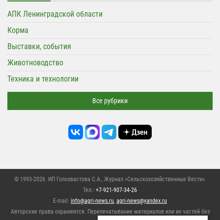
АПК Ленинградской области
Корма
Выставки, события
Животноводство
Техника и технологии
Все рубрики
© 1993-2026. ИП Голохвастова С.А.,
Журнал «Сельскохозяйственные Вести»
.
Тел.:
+7-921-907-34-26
E-mail:
info@agri-news.ru
,
agri-news@yandex.ru
Авторские права охраняются. Перепечатывание материалов или их частей без