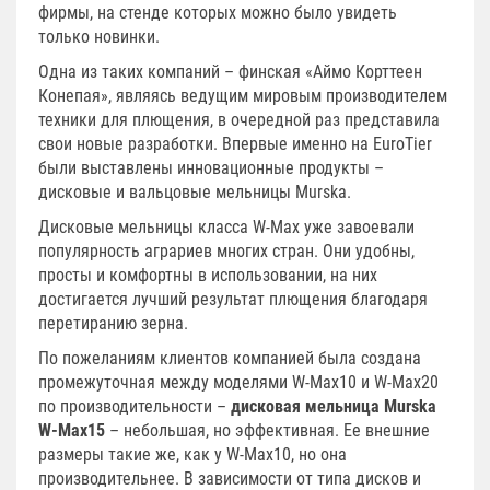
фирмы, на стенде которых можно было увидеть
только новинки.
Одна из таких компаний – финская «Аймо Корттеен
Конепая», являясь ведущим мировым производителем
техники для плющения, в очередной раз представила
свои новые разработки. Впервые именно на EuroTier
были выставлены инновационные продукты –
дисковые и вальцовые мельницы Murska.
Дисковые мельницы класса W-Max уже завоевали
популярность аграриев многих стран. Они удобны,
просты и комфортны в использовании, на них
достигается лучший результат плющения благодаря
перетиранию зерна.
По пожеланиям клиентов компанией была создана
промежуточная между моделями W-Max10 и W-Max20
по производительности –
дисковая мельница Murska
W-Max15
– небольшая, но эффективная. Ее внешние
размеры такие же, как у W-Max10, но она
производительнее. В зависимости от типа дисков и