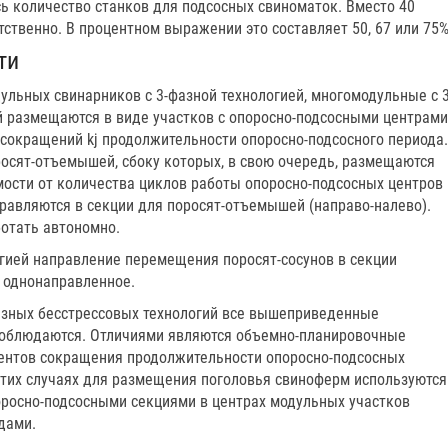
ь количество станков для подсосных свиноматок. Вместо 40
етственно. В процентном выражении это составляет 50, 67 или 75%
ти
ульных свинарников с 3-фазной технологией, многомодульные с 3
й размещаются в виде участков с опоросно-подсосными центрами
 сокращений kj продолжительности опоросно-подсосного периода.
осят-отъемышей, сбоку которых, в свою очередь, размещаются
мости от количества циклов работы опоросно-подсосных центров
равляются в секции для поросят-отъемышей (направо-налево).
отать автономно.
огией направление перемещения поросят-сосунов в секции
, однонаправленное.
5-фазных бесстрессовых технологий все вышеприведенные
соблюдаются. Отличиями являются объемно-планировочные
ентов сокращения продолжительности опоросно-подсосных
 этих случаях для размещения поголовья свиноферм используются
росно-подсосными секциями в центрах модульных участков
дами.