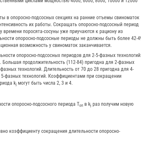
твенными циклами мощностью 4000, 6000, 8000, 10000 и 12000
оты в опоросно-подсосных секциях на ранние отъемы свиноматок
интенсивность их работы. Сокращать опоросно-подсосный период
му времени поросята-сосуны уже приучаются к рациону из
ьности опоросно-подсосные периоды не должны быть более 42-4
ационная возможность у свиноматок заканчивается.
ьности опоросно-подсосных периодов для 2-5-фазных технологий
 день. Большая продолжительность (112-84) пригодна для 2-фазных
фазных технологий. Длительность от 70 до 28 пригодна для 4-
ля 5-фазных технологий. Коэффициентами при сокращении
риода k
могут быть числа 2, 3 и 4.
j
ости опоросно-подсосного периода Т
в k
раз получим новую
оп
j
вно коэффициенту сокращения длительности опоросно-