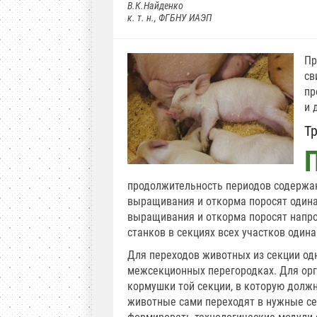
В.К.Найденко
к. т. н., ФГБНУ ИАЭП
Пр
св
пр
и 
Т
продолжительность периодов содержан
выращивания и откорма поросят одина
выращивания и откорма поросят напро
станков в секциях всех участков один
Для переходов животных из секции од
межсекционных перегородках. Для ор
кормушки той секции, в которую долж
животные сами переходят в нужные се