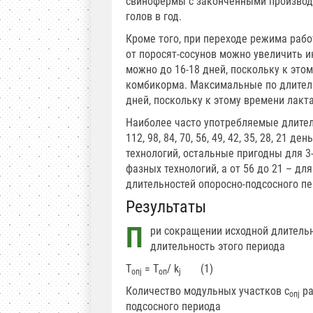
свинофермы с законченными производс
голов в год.
Кроме того, при переходе режима раб
от поросят-сосунов можно увеличить 
можно до 16-18 дней, поскольку к это
комбикорма. Максимальные по длител
дней, поскольку к этому времени лакт
Наиболее часто употребляемые длител
112, 98, 84, 70, 56, 49, 42, 35, 28, 21
технологий, остальные пригодны для 3-
фазных технологий, а от 56 до 21 – д
длительностей опоросно-подсосного пе
Результаты
П
ри сокращении исходной длительн
длительность этого периода
Т
= Т
/ k
(1)
опj
оп
j
Количество модульных участков с
ра
опj
подсосного периода