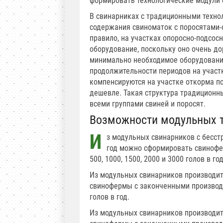
формировать технологические модули с
В свинарниках с традиционными техно
содержания свиноматок с поросятами-
правило, на участках опоросно-подсо
оборудование, поскольку оно очень до
минимально необходимое оборудование
продолжительности периодов на участ
компенсируются на участке откорма по
дешевле. Такая структура традиционны
всеми группами свиней и поросят.
Возможности модульных 
И
з модульных свинарников с бесст
год можно сформировать свиноф
500, 1000, 1500, 2000 и 3000 голов в год
Из модульных свинарников производит
свинофермы с законченными производс
голов в год.
Из модульных свинарников производит