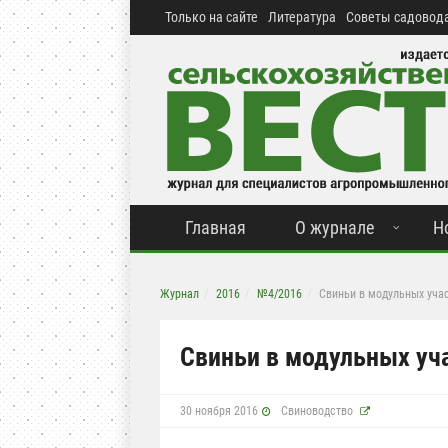
Только на сайте
Литература
Советы садовода
Главная
О журнале
Н
Журнал
2016
№4/2016
Свиньи в модульных уча
Свиньи в модульных уч
30 ноября 2016
Свиноводство