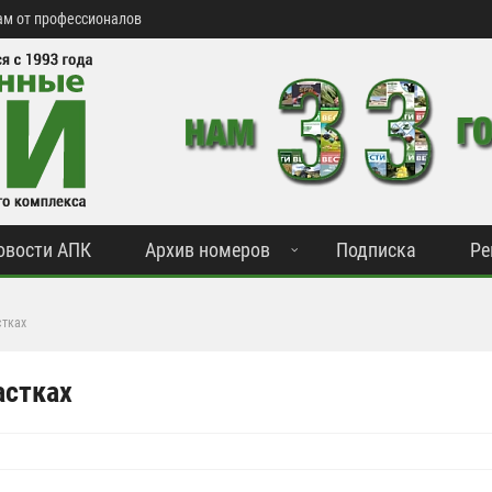
м от профессионалов
овости АПК
Архив номеров
Подписка
Ре
стках
астках