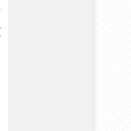
.
-
,