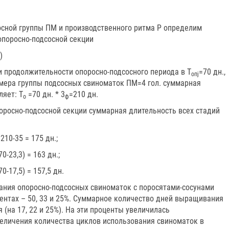
сосной группы ПМ и производственного ритма Р определим
опоросно-подсосной секции
)
и продолжительности опоросно-подсосного периода в Т
=70 дн.,
опj
змера группы подсосных свиноматок ПМ=4 гол. суммарная
ляет: Т
=70 дн. * 3
=210 дн.
о
ф
оросно-подсосной секции суммарная длительность всех стадий
210-35 = 175 дн.;
0-23,3) = 163 дн.;
70-17,5) = 157,5 дн.
ния опоросно-подсосных свиноматок с поросятами-сосунами
оцентах – 50, 33 и 25%. Суммарное количество дней выращивания
я (на 17, 22 и 25%). На эти проценты увеличилась
величения количества циклов использования свиноматок в