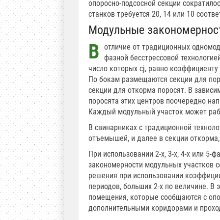
опоросно-подсосной секции сократилос
станков требуется 20, 14 или 10 соотв
Модульные закономернос
В
отличие от традиционных одномод
фазной бесстрессовой технологие
число которых сj, равно коэффициенту
По бокам размещаются секции для пор
секции для откорма поросят. В зависи
поросята этих центров поочередно нап
Каждый модульный участок может раб
В свинарниках с традиционной технол
отъемышей, и далее в секции откорма
При использовании 2-х, 3-х, 4-х или 
закономерности модульных участков 
решения при использовании коэффици
периодов, больших 2-х по величине. В
помещения, которые сообщаются с опо
дополнительными коридорами и прохо