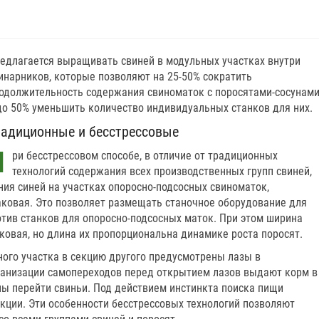
едлагается выращивать свиней в модульных участках внутри
инарников, которые позволяют на 25-50% сократить
одолжительность содержания свиноматок с поросятами-сосунам
до 50% уменьшить количество индивидуальных станков для них.
радиционные и бесстрессовые
П
ри бесстрессовом способе, в отличие от традиционных
технологий содержания всех производственных групп свиней,
ия синей на участках опоросно-подсосных свиноматок,
ковая. Это позволяет размещать станочное оборудование для
тив станков для опоросно-подсосных маток. При этом ширина
аковая, но длина их пропорциональна динамике роста поросят.
ного участка в секцию другого предусмотрены лазы в
ганизации самопереходов перед открытием лазов выдают корм в
ны перейти свиньи. Под действием инстинкта поиска пищи
кции. Эти особенности бесстрессовых технологий позволяют