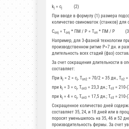
k
= с
(2)
j
j
При вводе в формулу (1) размера под
количество свиноматок (станков) для 
С
= Т
* ПМ / Р = Т
* ПМ / Р (3
опj
опj
оп
Например, для 3-фазной технологии пр
производственном ритме Р=7 дн. и ра
длительность всех стадий (фаз) состав
За счет сокращения длительности в оп
составляет:
При k
= 2 = с
, Т
= 70/2 = 35 дн., Т
= 
j
j
оп2
о2
при k
= 3 = с
, Т
= 23,3 дн.; Т
= 210-(7
j
j
оп3
о3
при k
= 4 = с
, Т
= 17,5 дн.; Т
= 210-(
j
j
оп3
о3
Сокращенное количество дней содержа
составляет 35, 24, и 18 дней или в пр
поросят уменьшилось на 35, 46 и 52 дн
производительность фермы. За счет у