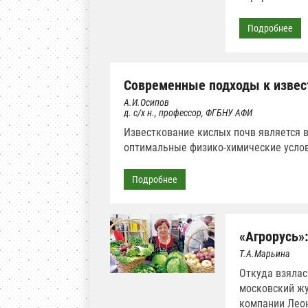
Подробнее
Современные подходы к извес
А.И.Осипов
д. с/х н., профессор, ФГБНУ АФИ
Известкование кислых почв является
оптимальные физико-химические услов
Подробнее
«Агрорусь»:
Т.А.Марьина
Откуда взялас
московский жу
компании Лео