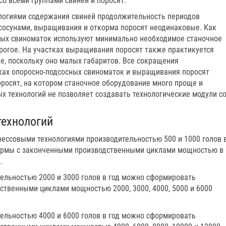
о всеми группами свиней и поросят.
логиями содержания свиней продолжительность периодов
сосунами, выращивания и откорма поросят неодинаковые. Как
сных свиноматок используют минимально необходимое станочное
рогое. На участках выращивания поросят также практикуется
, поскольку оно малых габаритов. Все сокращения
ках опоросно-подсосных свиноматок и выращивания поросят
росят, на котором станочное оборудование много проще и
х технологий не позволяет создавать технологические модули с
технологий
рессовыми технологиями производительностью 500 и 1000 голов 
ермы с законченными производственными циклами мощностью в
.
ельностью 2000 и 3000 голов в год можно сформировать
твенными циклами мощностью 2000, 3000, 4000, 5000 и 6000
ельностью 4000 и 6000 голов в год можно сформировать