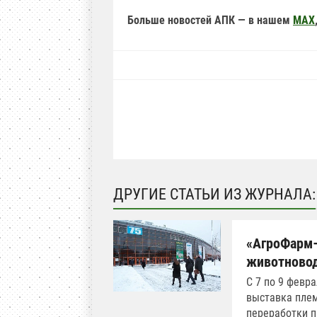
Больше новостей АПК — в нашем
MAX
ДРУГИЕ СТАТЬИ ИЗ ЖУРНАЛА:
«АгроФарм–
животново
С 7 по 9 февр
выставка плем
переработки п