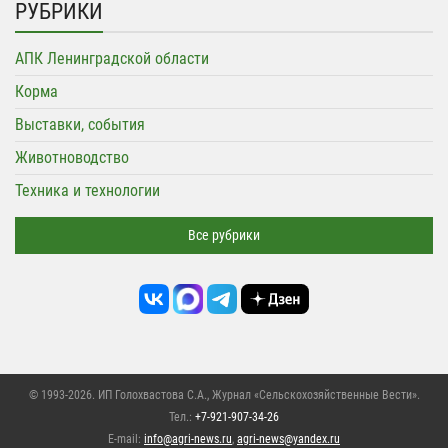
РУБРИКИ
АПК Ленинградской области
Корма
Выставки, события
Животноводство
Техника и технологии
Все рубрики
© 1993-2026. ИП Голохвастова С.А.,
Журнал «Сельскохозяйственные Вести»
.
Тел.:
+7-921-907-34-26
E-mail:
info@agri-news.ru
,
agri-news@yandex.ru