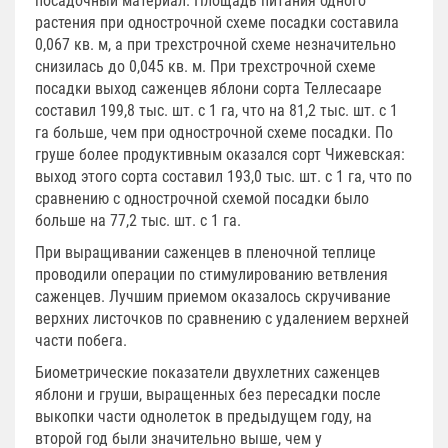
посадочный материал. Площадь питания одного
растения при однострочной схеме посадки составила
0,067 кв. м, а при трехстрочной схеме незначительно
снизилась до 0,045 кв. м. При трехстрочной схеме
посадки выход саженцев яблони сорта Теллесааре
составил 199,8 тыс. шт. с 1 га, что на 81,2 тыс. шт. с 1
га больше, чем при однострочной схеме посадки. По
груше более продуктивным оказался сорт Чижевская:
выход этого сорта составил 193,0 тыс. шт. с 1 га, что по
сравнению с однострочной схемой посадки было
больше на 77,2 тыс. шт. с 1 га.
При выращивании саженцев в пленочной теплице
проводили операции по стимулированию ветвления
саженцев. Лучшим приемом оказалось скручивание
верхних листочков по сравнению с удалением верхней
части побега.
Биометрические показатели двухлетних саженцев
яблони и груши, выращенных без пересадки после
выкопки части однолеток в предыдущем году, на
второй год были значительно выше, чем у