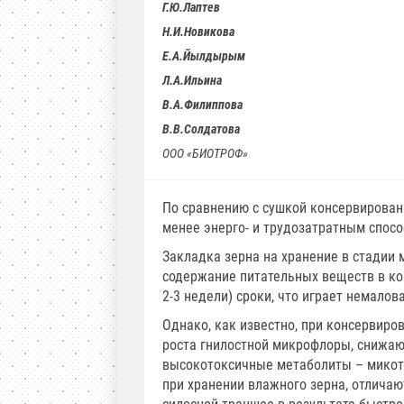
Г.Ю.Лаптев
Н.И.Новикова
Е.А.Йылдырым
Л.А.Ильина
В.А.Филиппова
В.В.Солдатова
ООО «БИОТРОФ»
По сравнению с сушкой консервирован
менее энерго- и трудозатратным спосо
Закладка зерна на хранение в стадии
содержание питательных веществ в кор
2-3 недели) сроки, что играет немало
Однако, как известно, при консервир
роста гнилостной микрофлоры, снижаю
высокотоксичные метаболиты – микот
при хранении влажного зерна, отличаю