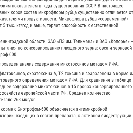
высоким показателем в годы существования СССР. В настоящее
ивных коров состав микрофлоры рубца существенно отличается о
казателями продуктивности. Микрофлора рубца «современной»
 5 тыс. кг/год и выше, теряет способность к естественной
енинградской области: ЗАО «ПЗ им. Тельмана» и ЗАО «Копорье» 
ытания по консервированию плющеного зерна: овса и зерновой
роф-600.
 проведен анализ содержания микотоксинов методом ИФА.
латоксинов, охратоксина А, Т-2 токсина и зеараленона в корме и
стоверного определения методом ИФА. Для сравнения в таблице 
еднее содержание микотоксинов в 15 пробах консервированного
 хозяйств европейской части РФ. Среднее количество
игало 263 мкг/кг.
 корме с Биотрофом-600 объясняется антимикробной
ктерий, входящих в состав препарата, к активной биодеструкции