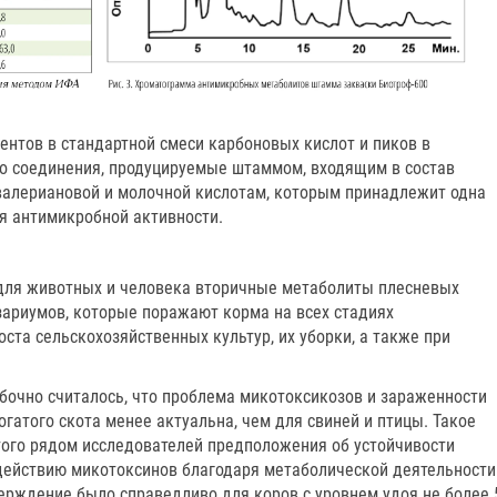
нтов в стандартной смеси карбоновых кислот и пиков в
то соединения, продуцируемые штаммом, входящим в состав
 валериановой и молочной кислотам, которым принадлежит одна
я антимикробной активности.
для животных и человека вторичные метаболиты плесневых
зариумов, которые поражают корма на всех стадиях
оста сельскохозяйственных культур, их уборки, а также при
бочно считалось, что проблема микотоксикозов и зараженности
гатого скота менее актуальна, чем для свиней и птицы. Такое
ого рядом исследователей предположения об устойчивости
действию микотоксинов благодаря метаболической деятельности
ерждение было справедливо для коров с уровнем удоя не более 