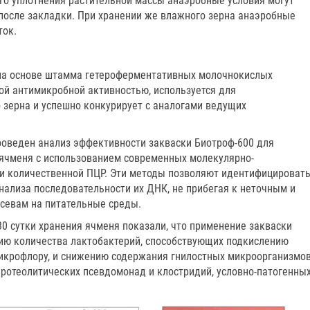
ого уплотнения растительной массы анаэробные условия могут
 после закладки. При хранении же влажного зерна анаэробные
ток.
 на основе штамма гетероферментативных молочнокислых
й антимикробной активностью, используется для
зерна и успешно конкурирует с аналогами ведущих
оведен анализ эффективности закваски Биотроф-600 для
ячменя с использованием современных молекулярно-
а и количественной ПЦР. Эти методы позволяют идентифицироват
ализа последовательности их ДНК, не прибегая к неточным и
евам на питательные среды.
 30 сутки хранения ячменя показали, что применение закваски
ию количества лактобактерий, способствующих подкислению
икрофлору, и снижению содержания гнилостных микроорганизмов
ротеолитических псевдомонад и клостридий, условно-патогенны