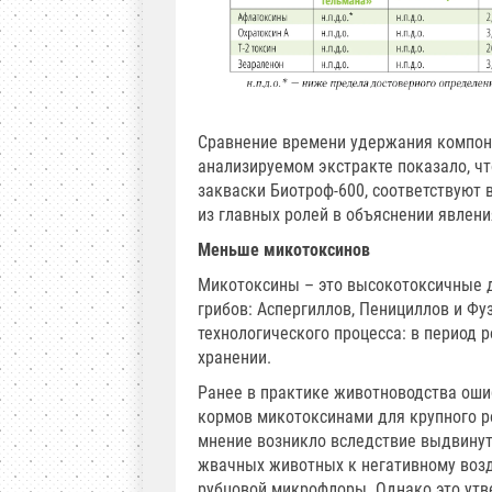
Сравнение времени удержания компоне
анализируемом экстракте показало, ч
закваски Биотроф-600, соответствуют
из главных ролей в объяснении явлени
Меньше микотоксинов
Микотоксины – это высокотоксичные 
грибов: Аспергиллов, Пенициллов и Фу
технологического процесса: в период р
хранении.
Ранее в практике животноводства оши
кормов микотоксинами для крупного ро
мнение возникло вследствие выдвинут
жвачных животных к негативному воз
рубцовой микрофлоры. Однако это утв