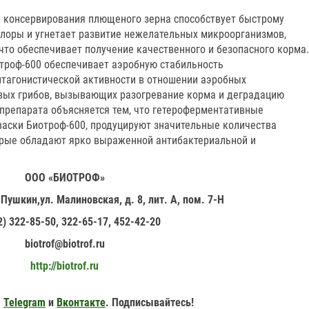
 консервирования плющеного зерна способствует быстрому
оры и угнетает развитие нежелательных микроорганизмов,
что обеспечивает получение качественного и безопасного корма.
троф-600 обеспечивает аэробную стабильность
нтагонистической активности в отношении аэробных
вых грибов, вызывающих разогревание корма и деградацию
препарата объясняется тем, что гетероферментативные
васки Биотроф-600, продуцируют значительные количества
орые обладают ярко выраженной антибактериальной и
ООО «БИОТРОФ»
 Пушкин,ул. Малиновская, д. 8, лит. А, пом. 7-Н
2) 322-85-50, 322-65-17, 452-42-20
biotrof@biotrof.ru
http://biotrof.ru
,
Telegram
и
Вконтакте
. Подписывайтесь!