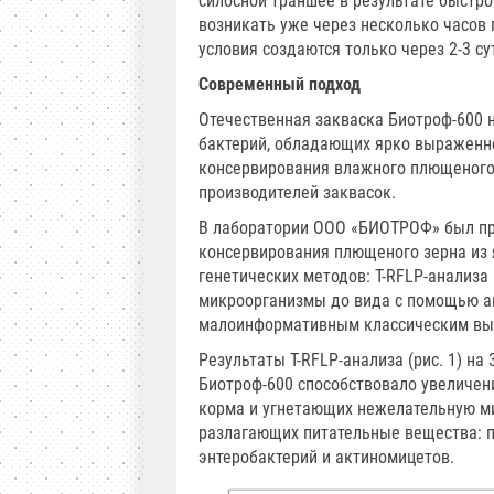
силосной траншее в результате быстр
возникать уже через несколько часов
условия создаются только через 2-3 су
Современный подход
Отечественная закваска Биотроф-600
бактерий, обладающих ярко выраженно
консервирования влажного плющеного 
производителей заквасок.
В лаборатории ООО «БИОТРОФ» был пр
консервирования плющеного зерна из 
генетических методов: T-RFLP-анализ
микроорганизмы до вида с помощью ан
малоинформативным классическим выс
Результаты T-RFLP-анализа (рис. 1) на
Биотроф-600 способствовало увеличен
корма и угнетающих нежелательную м
разлагающих питательные вещества: п
энтеробактерий и актиномицетов.