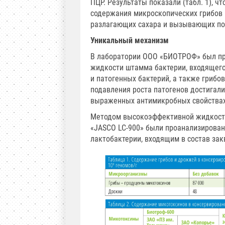
ПЦР. Результаты показали (табл. 1), 
содержания микроскопических грибов 
разлагающих сахара и вызывающих порч
Уникальный механизм
В лаборатории ООО «БИОТРОФ» был пр
жидкости штамма бактерии, входящего 
и патогенных бактерий, а также грибов
подавления роста патогенов достигали
выраженных антимикробных свойства
Методом высокоэффективной жидкост
«JASCO LC-900» были проанализирова
лактобактерии, входящим в состав закв