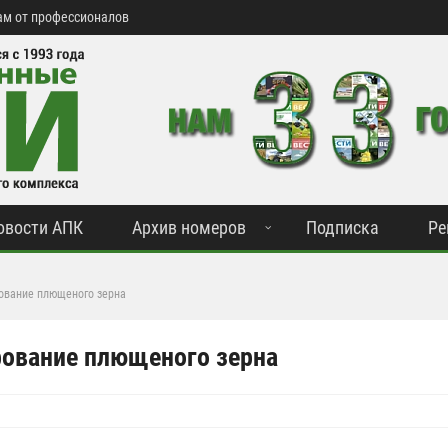
м от профессионалов
овости АПК
Архив номеров
Подписка
Ре
ование плющеного зерна
ование плющеного зерна