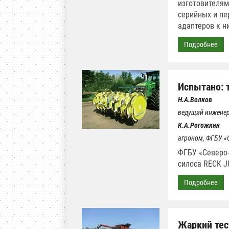
изготовителям
серийных и пе
адаптеров к н
Подробнее
Испытано: 
Н.А.Волков
ведущий инженер
К.А.Рогожкин
агроном, ФГБУ «
ФГБУ «Северо
силоса RECK J
Подробнее
Жаркий тес