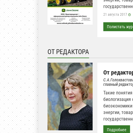
государственн
21 августа 2017
Полистать жур
ОТ РЕДАКТОРА
От редакто
С.А.Голохвастов
главный редакто
Такие понятия
биологизация 
биоэкономики 
энергии, това
государственн
Подробнее