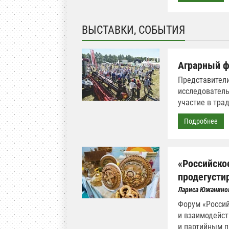
ВЫСТАВКИ, СОБЫТИЯ
Аграрный ф
Представители
исследователь
участие в тра
Подробнее
«Российское
продегусти
Лариса Южанино
Форум «Россий
и взаимодейст
и партийным п