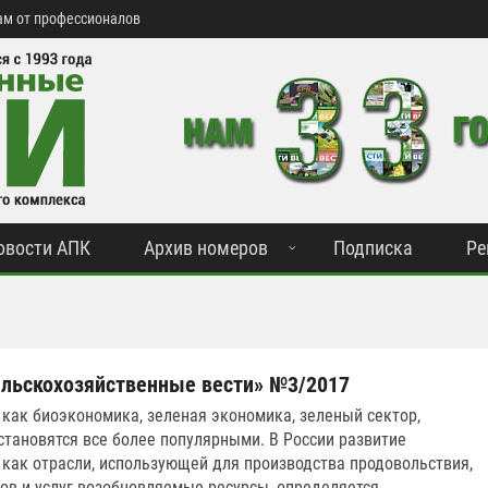
м от профессионалов
овости АПК
Архив номеров
Подписка
Ре
льскохозяйственные вести» №3/2017
 как биоэкономика, зеленая экономика, зеленый сектор,
становятся все более популярными. В России развитие
как отрасли, использующей для производства продовольствия,
ров и услуг возобновляемые ресурсы, определяется