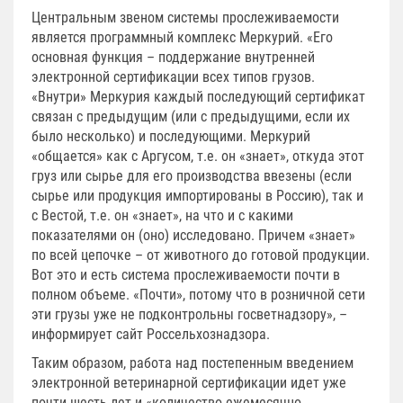
Центральным звеном системы прослеживаемости
является программный комплекс Меркурий. «Его
основная функция – поддержание внутренней
электронной сертификации всех типов грузов.
«Внутри» Меркурия каждый последующий сертификат
связан с предыдущим (или с предыдущими, если их
было несколько) и последующими. Меркурий
«общается» как с Аргусом, т.е. он «знает», откуда этот
груз или сырье для его производства ввезены (если
сырье или продукция импортированы в Россию), так и
с Вестой, т.е. он «знает», на что и с какими
показателями он (оно) исследовано. Причем «знает»
по всей цепочке – от животного до готовой продукции.
Вот это и есть система прослеживаемости почти в
полном объеме. «Почти», потому что в розничной сети
эти грузы уже не подконтрольны госветнадзору», –
информирует сайт Россельхознадзора.
Таким образом, работа над постепенным введением
электронной ветеринарной сертификации идет уже
почти шесть лет и «количество ежемесячно