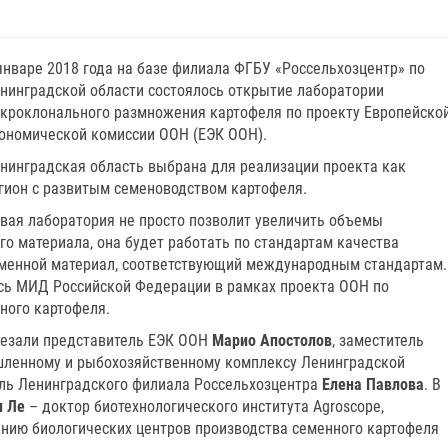
январе 2018 года на базе филиала ФГБУ «Россельхозцентр» по
нинградской области состоялось открытие лаборатории
кроклонального размножения картофеля по проекту Европейско
ономической комиссии ООН (ЕЭК ООН).
нинградская область выбрана для реализации проекта как
гион с развитым семеноводством картофеля.
вая лаборатория не просто позволит увеличить объемы
о материала, она будет работать по стандартам качества
еменной материал, соответствующий международным стандартам.
сь МИД Российской Федерации в рамках проекта ООН по
ного картофеля.
резали представитель ЕЭК ООН
Марио Апостолов
, заместитель
шленному и рыбохозяйственному комплексу Ленинградской
ль Ленинградского филиала Россельхозцентра
Елена Павлова
. В
н Ле
– доктор биотехнологического института Agroscope,
анию биологических центров производства семенного картофеля