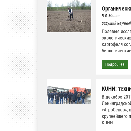
Органическ
В.Б.Минин
ведущий научны
Полевые иссл
экологических
картофеля сог
биологические
Подробнее
KUHN: техн
В декабре 201
Ленинградской
«АгроСевер», 
крупнейшего п
KUHN.