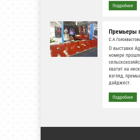
Подробнее
Премьеры г
С.А.Голохвастов
О выставке Ag
номере прошло
сельскохозяйс
хватит на нес
взгляд, премь
дайджест.
Подробнее