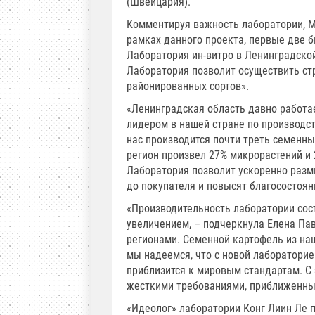
(Швейцария).
Комментируя важность лаборатории, Ма
рамках данного проекта, первые две 
Лаборатория ин-витро в Ленинградской
Лаборатория позволит осуществить ст
районированных сортов».
«Ленинградская область давно работ
лидером в нашей стране по производст
нас производится почти треть семенных
регион произвел 27% микрорастений и 
Лаборатория позволит ускоренно разм
до покупателя и повысят благосостоян
«Производительность лаборатории сост
увеличением, – подчеркнула Елена Па
регионами. Семенной картофель из наш
мы надеемся, что с новой лаборатори
приблизится к мировым стандартам. С 
жесткими требованиями, приближенны
«Идеолог» лаборатории Конг Лиин Ле 