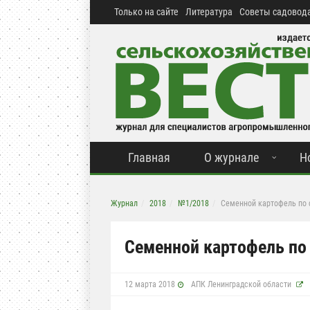
Только на сайте
Литература
Советы садовода
Главная
О журнале
Н
Журнал
2018
№1/2018
Cеменной картофель по 
Cеменной картофель по
12 марта 2018
АПК Ленинградской области