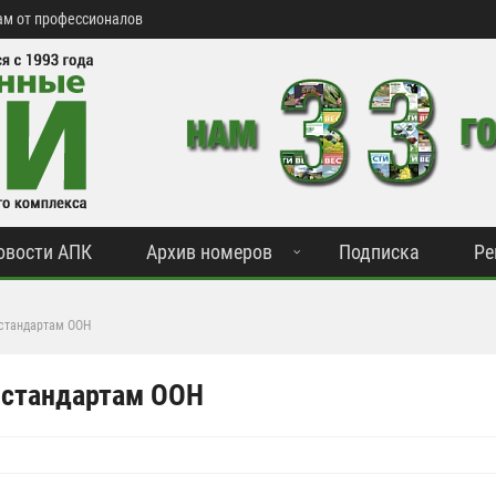
м от профессионалов
овости АПК
Архив номеров
Подписка
Ре
стандартам ООН
 стандартам ООН