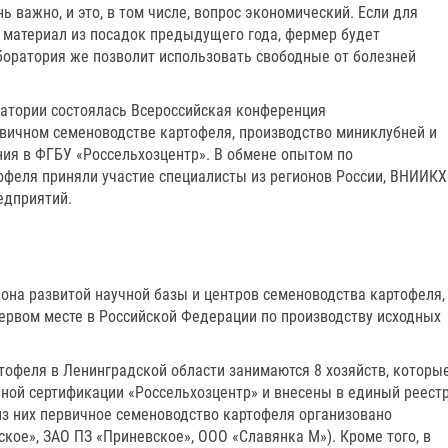
 важно, и это, в том числе, вопрос экономический. Если для
материал из посадок предыдущего года, фермер будет
боратория же позволит использовать свободные от болезней
атории состоялась Всероссийская конференция
вичном семеноводстве картофеля, производство миниклубней и
ния в ФГБУ «Россельхозцентр». В обмене опытом по
феля приняли участие специалисты из регионов России, ВНИИКХ
едприятий.
она развитой научной базы и центров семеноводства картофеля,
первом месте в Российской Федерации по производству исходных
офеля в Ленинградской области занимаются 8 хозяйств, которы
ной сертификации «Россельхозцентр» и внесены в единый реест
из них первичное семеноводство картофеля организовано
ое», ЗАО ПЗ «Приневское», ООО «Славянка М»). Кроме того, в