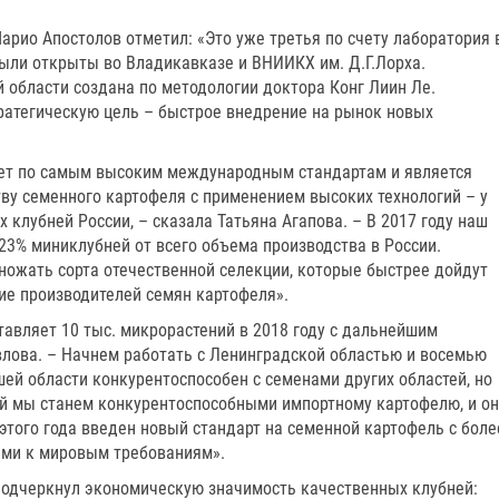
рио Апостолов отметил: «Это уже третья по счету лаборатория 
были открыты во Владикавказе и ВНИИКХ им. Д.Г.Лорха.
 области создана по методологии доктора Конг Лиин Ле.
ратегическую цель – быстрое внедрение на рынок новых
ает по самым высоким международным стандартам и является
ву семенного картофеля с применением высоких технологий – у
 клубней России, – сказала Татьяна Агапова. – В 2017 году наш
23% миниклубней от всего объема производства в России.
ножать сорта отечественной селекции, которые быстрее дойдут
ие производителей семян картофеля».
авляет 10 тыс. микрорастений в 2018 году с дальнейшим
влова. – Начнем работать с Ленинградской областью и восемью
ей области конкурентоспособен с семенами других областей, но
ей мы станем конкурентоспособными импортному картофелю, и он
этого года введен новый стандарт на семенной картофель с боле
ми к мировым требованиям».
подчеркнул экономическую значимость качественных клубней: