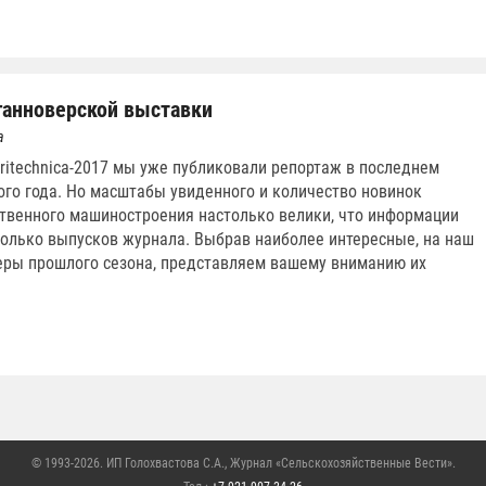
анноверской выставки
а
ritechnica-2017 мы уже публиковали репортаж в последнем
го года. Но масштабы увиденного и количество новинок
твенного машиностроения настолько велики, что информации
колько выпусков журнала. Выбрав наиболее интересные, на наш
еры прошлого сезона, представляем вашему вниманию их
© 1993-2026. ИП Голохвастова С.А.,
Журнал «Сельскохозяйственные Вести»
.