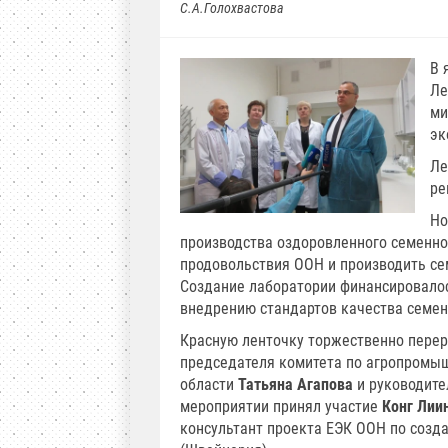
С.А.Голохвастова
В 
Ле
ми
эк
Ле
ре
Но
производства оздоровленного семенног
продовольствия ООН и производить с
Создание лаборатории финансировало
внедрению стандартов качества семен
Красную ленточку торжественно пере
председателя комитета по агропромы
области
Татьяна Агапова
и руководите
мероприятии принял участие
Конг Лии
консультант проекта ЕЭК ООН по созд