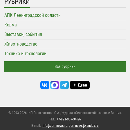
РУБРИКИ
АПК Ленинградской области
Корма
Выставки, события
Животноводство
Техника и технологии
Все рубрики
© 1993-2026. ИП Голохвастова С.А.,
Журнал «Сельскохозяйственные Вести»
.
Тел.:
+7-921-907-34-26
E-mail:
info@agri-news.ru
,
agri-news@yandex.ru