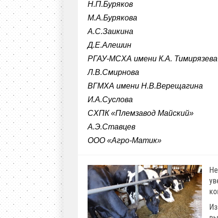
Н.П.Буряков
М.А.Бурякова
А.С.Заикина
Д.Е.Алешин
РГАУ-МСХА имени К.А. Тимирязева
Л.В.Смирнова
ВГМХА имени Н.В.Верещагина
И.А.Суслова
СХПК «Племзавод Майский»
А.Э.Ставцев
ООО «Агро-Матик»
Не
ув
ко
Из
вы