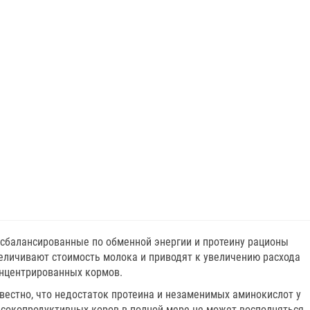
сбалансированные по обменной энергии и протеину рационы
еличивают стоимость молока и приводят к увеличению расхода
нцентрированных кормов.
вестно, что недостаток протеина и незаменимых аминокислот у
сокопродуктивных коров в полной мере не может восполняться