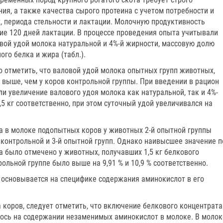
я, а также качества сырого протеина с учетом потребности и
, периода стельности и лактации. Молочную продуктивность
ие 120 дней лактации. В процессе проведения опыта учитывали
овой удой молока натуральной и 4%-й жирности, массовую долю
го белка и жира (табл.).
 отметить, что валовой удой молока опытных групп животных,
 выше, чем у коров контрольной группы. При введении в рацион
ли увеличение валового удоя молока как натуральной, так и 4%-
5 кг соответственно, при этом суточный удой увеличивался на
а в молоке подопытных коров у животных 2-й опытной группы
онтрольной и 3-й опытной групп. Однако наивысшее значение п
 было отмечено у животных, получавших 1,5 кг белкового
ольной группе было выше на 9,91 % и 10,9 % соответственно.
 основывается на специфике содержания аминокислот в его
 коров, следует отметить, что включение белкового концентрата
лось на содержании незаменимых аминокислот в молоке. В молок