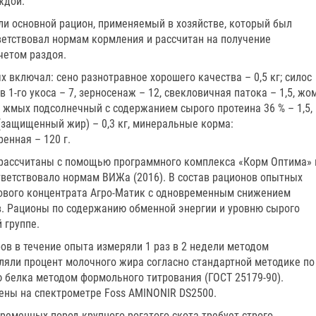
ждой.
и основной рацион, применяемый в хозяйстве, который был
ветствовал нормам кормления и рассчитан на получение
четом раздоя.
включал: сено разнотравное хорошего качества – 0,5 кг; силос
 1-го укоса – 7, зерносенаж – 12, свекловичная патока – 1,5, жо
0, жмых подсолнечный с содержанием сырого протеина 36 % – 1,5,
(защищенный жир) – 0,3 кг, минеральные корма:
енная – 120 г.
 рассчитаны с помощью программного комплекса «Корм Оптима» 
ветствовало нормам ВИЖа (2016). В состав рационов опытных
лкового концентрата Агро-Матик с одновременным снижением
. Рационы по содержанию обменной энергии и уровню сырого
 группе.
ов в течение опыта измеряли 1 раз в 2 недели методом
ляли процент молочного жира согласно стандартной методике по
ю белка методом формольного титрования (ГОСТ 25179-90).
ены на спектрометре Foss AMINONIR DS2500.
еменных пород крупного рогатого скота требует строго