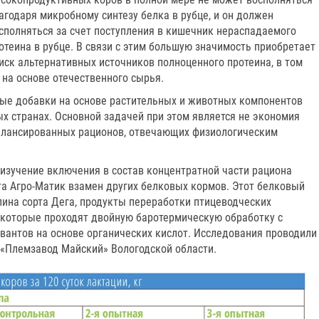
агодаря микробному синтезу белка в рубце, и он должен
сполняться за счет поступления в кишечник нераспадаемого
отеина в рубце. В связи с этим большую значимость приобретает
иск альтернативных источников полноценного протеина, в том
на основе отечественного сырья.
е добавки на основе растительных и животных компонентов
х странах. Основной задачей при этом является не экономия
алансированных рационов, отвечающих физиологическим
.
изучение включения в состав концентратной части рациона
та Агро-Матик взамен других белковых кормов. Этот белковый
пина сорта Дега, продукты переработки птицеводческих
которые проходят двойную баротермическую обработку с
антов на основе органических кислот. Исследования проводили
 «Племзавод Майский» Вологодской области.