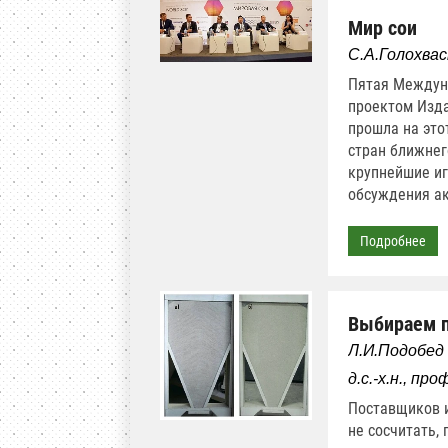
Мир сои
С.А.Голохва
Пятая Междун
проектом Изда
прошла на это
стран ближнег
крупнейшие иг
обсуждения ак
Подробнее
Выбираем п
Л.И.Подобед
д.с.-х.н., 
Поставщиков и
не сосчитать,