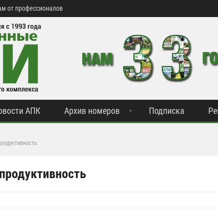
м от профессионалов
овости АПК
Архив номеров
Подписка
Ре
продуктивность
 продуктивность