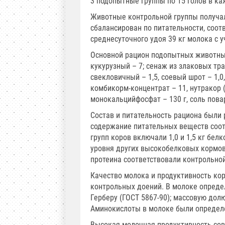
3 подопытные группы по 15 голов в ка
Животные контрольной группы получал
сбалансирован по питательности, соот
среднесуточного удоя 39 кг молока с у
Основной рацион подопытных животных 
кукурузный – 7; сенаж из злаковых трав
свекловичный – 1,5, соевый шрот – 1,
комбикорм-концентрат – 11, нутракор 
монокальцийфосфат – 130 г, соль повар
Состав и питательность рациона были
содержание питательных веществ соот
групп коров включали 1,0 и 1,5 кг бе
уровня других высокобелковых кормов
протеина соответствовали контрольной
Качество молока и продуктивность кор
контрольных доений. В молоке опреде
Герберу (ГОСТ 5867-90); массовую дол
Аминокислоты в молоке были определ
Высокая молочная продуктивность совр