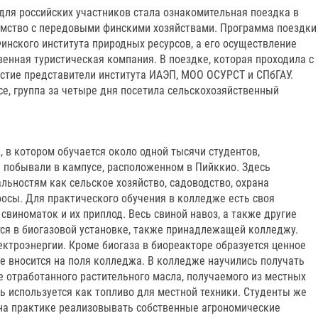
я российских участников стала ознакомительная поездка в
мство с передовыми финскими хозяйствами. Программа поездки
инского института природных ресурсов, а его осуществление
енная туристическая компания. В поездке, которая проходила с
частие представители института ИАЭП, МОО ОСУРСТ и СПбГАУ.
е, группа за четыре дня посетила сельскохозяйственный
 в котором обучается около одной тысячи студентов,
ы побывали в кампусе, расположенном в Пийккио. Здесь
льностям как сельское хозяйство, садоводство, охрана
сы. Для практического обучения в колледже есть своя
свиноматок и их приплод. Весь свиной навоз, а также другие
ся в биогазовой установке, также принадлежащей колледжу.
ектроэнергии. Кроме биогаза в биореакторе образуется ценное
е вносится на поля колледжа. В колледже научились получать
 отработанного растительного масла, получаемого из местных
ь используется как топливо для местной техники. Студенты же
 на практике реализовывать собственные агрономические