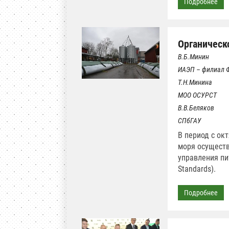
Подробнее
Органическ
В.Б.Минин
ИАЭП – филиал 
Т.Н.Минина
МОО ОСУРСТ
В.В.Беляков
СПбГАУ
В период с ок
моря осуществ
управления пи
Standards).
Подробнее