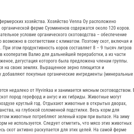
фермерских хозяйства. Хозяйство Venna Oy расположено
й органической ферме Суоминенов содержатся около 120 коров.
ательное условие органического скотоводства – обеспечение
то возможно в соответствии с климатом. Поэтому скот, включая и
. При этом продуктивность коров составляет 8 – 9 тысяч литров
 в кооператив Валио для дальнейшей переработки, а из части
женое, дегустация которого была предложена членам группы.
ся на своих землях. Выращенное зерно плющится и
ему добавляют покупные органические ингредиенты (минеральные
тся недалеко от Hyvinkaa и занимается мясным скотоводством. 
кот пород герефорд и ангус и их гибриды. Животные могут
воздухе круглый год. Отдыхают животные в открытых дворах,
анства, на глубокой соломенной подстилке. Весь корм для
Летом животные потребляют зеленый корм при выпасе. На зиму
орм не используется. Следует отметить, что мясо этих животных
сь скот активно раскупается для этих целей. На самой ферме