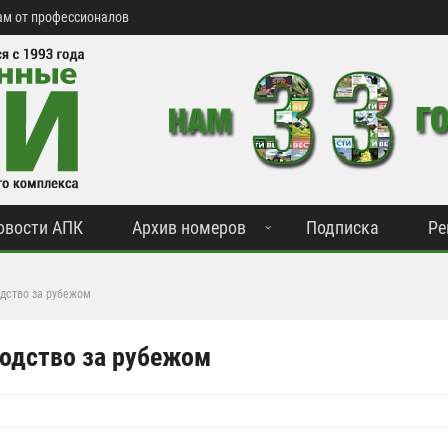
м от профессионалов
овости АПК
Архив номеров
Подписка
Ре
дство за рубежом
одство за рубежом