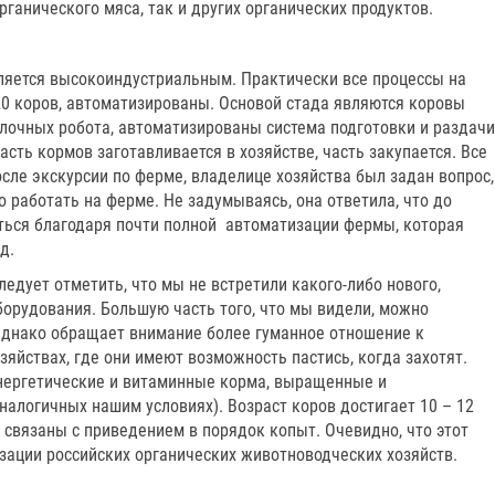
рганического мяса, так и других органических продуктов.
 является высокоиндустриальным. Практически все процессы на
 коров, автоматизированы. Основой стада являются коровы
лочных робота, автоматизированы система подготовки и раздачи
асть кормов заготавливается в хозяйстве, часть закупается. Все
сле экскурсии по ферме, владелице хозяйства был задан вопрос,
о работать на ферме. Не задумываясь, она ответила, что до
ться благодаря почти полной автоматизации фермы, которая
д.
ледует отметить, что мы не встретили какого-либо нового,
борудования. Большую часть того, что мы видели, можно
 Однако обращает внимание более гуманное отношение к
зяйствах, где они имеют возможность пастись, когда захотят.
ергетические и витаминные корма, выращенные и
аналогичных нашим условиях). Возраст коров достигает 10 – 12
связаны с приведением в порядок копыт. Очевидно, что этот
зации российских органических животноводческих хозяйств.