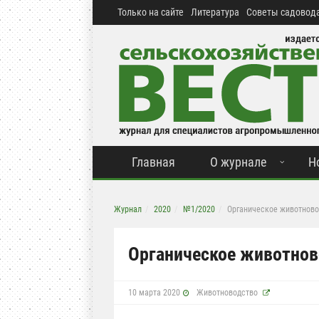
Только на сайте
Литература
Советы садовода
Главная
О журнале
Н
Журнал
2020
№1/2020
Органическое животново
Органическое животнов
10 марта 2020
Животноводство