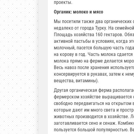
проекты.
Органик: молоко и мясо
Мы посетили также два органических 
недалеко от города Турку. На семейно
Площадь хозяйства 160 гектаров. Обяз
активной пастьбы в условиях, когда э
молочный, пасется большую часть года
на корову в год. Часть молока сдается
молока прямо на ферме делается моро
Весь навоз после хранения использует
консервируется в рукавах, затем к н
вещества, витамины).
Другая органическая ферма располагае
фермерском хозяйстве выращивается с
свободно передвигаться на открытом 
которые дают им много света и простр
животных производится в хозяйстве. 
заготавливается сено и сенаж. Комбик
пользуется большой популярностью. Ве