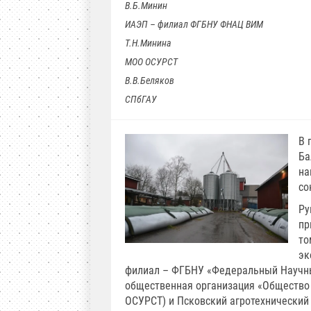
В.Б.Минин
ИАЭП – филиал ФГБНУ ФНАЦ ВИМ
Т.Н.Минина
МОО ОСУРСТ
В.В.Беляков
СПбГАУ
В 
Ба
на
со
Ру
пр
то
эк
филиал – ФГБНУ «Федеральный Научн
общественная организация «Общество 
ОСУРСТ) и Псковский агротехнический