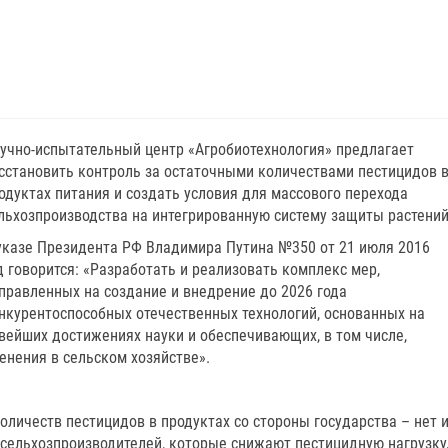
учно-испытательный центр «Агробиотехнология» предлагает
сстановить контроль за остаточными количествами пестицидов 
одуктах питания и создать условия для массового перехода
льхозпроизводства на интегрированную систему защиты растени
указе Президента РФ Владимира Путина №350 от 21 июля 2016
д говорится: «Разработать и реализовать комплекс мер,
правленных на создание и внедрение до 2026 года
нкурентоспособных отечественных технологий, основанных на
вейших достижениях науки и обеспечивающих, в том числе,
енения в сельском хозяйстве».
оличеств пестицидов в продуктах со стороны государства – нет 
 сельхозпроизводителей, которые снижают пестицидную нагрузку