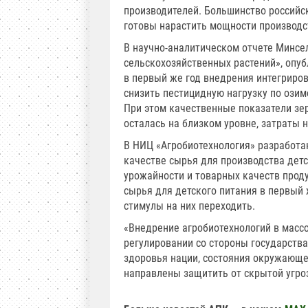
производителей. Большинство российс
готовы нарастить мощности производс
В научно-аналитическом отчете Минс
сельскохозяйственных растений», опу
в первый же год внедрения интегриро
снизить пестицидную нагрузку по озимо
При этом качественные показатели зе
осталась на близком уровне, затраты
В НИЦ «Агробиотехнология» разработан
качестве сырья для производства детс
урожайности и товарных качеств прод
сырья для детского питания в первый 
стимулы на них переходить.
«Внедрение агробиотехнологий в масс
регулировании со стороны государств
здоровья нации, состояния окружающе
направлены защитить от скрытой угроз