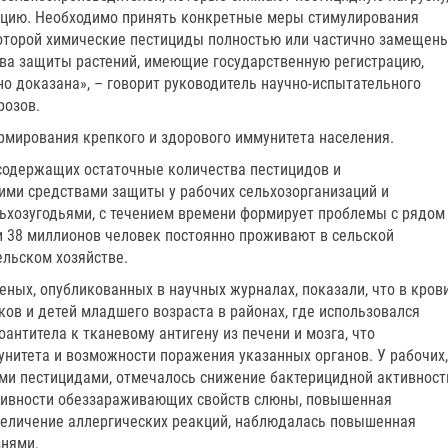
кцию. Необходимо принять конкретные меры стимулирования
которой химические пестициды полностью или частично замещен
ва защиты растений, имеющие государственную регистрацию,
о доказана», – говорит руководитель научно-испытательного
розов.
рмирования крепкого и здорового иммунитета населения.
содержащих остаточные количества пестицидов и
ими средствами защиты у рабочих сельхозорганизаций и
ьхозугодьями, с течением времени формирует проблемы с рядом
ии 38 миллионов человек постоянно проживают в сельской
ельском хозяйстве.
ченых, опубликованных в научных журналах, показали, что в кров
ов и детей младшего возраста в районах, где использовался
антитела к тканевому антигену из печени и мозга, что
унитета и возможности поражения указанных органов. У рабочих,
ми пестицидами, отмечалось снижение бактерицидной активност
ктивности обеззараживающих свойств слюны, повышенная
величение аллергических реакций, наблюдалась повышенная
нями.