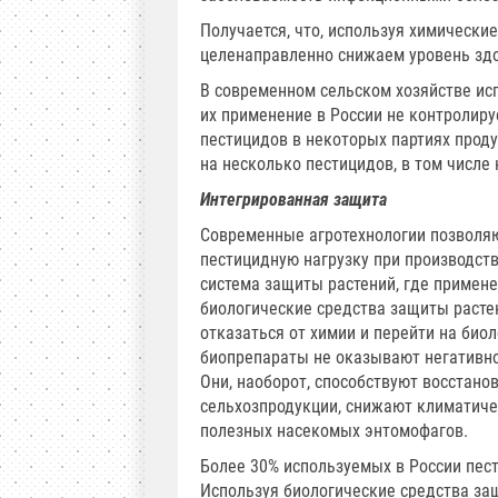
Получается, что, используя химически
целенаправленно снижаем уровень здо
В современном сельском хозяйстве исп
их применение в России не контролир
пестицидов в некоторых партиях проду
на несколько пестицидов, в том числе 
Интегрированная защита
Современные агротехнологии позволяю
пестицидную нагрузку при производств
система защиты растений, где примен
биологические средства защиты расте
отказаться от химии и перейти на био
биопрепараты не оказывают негативног
Они, наоборот, способствуют восстан
сельхозпродукции, снижают климатиче
полезных насекомых энтомофагов.
Более 30% используемых в России пест
Используя биологические средства за