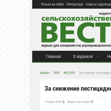
Только на сайте
Литература
Советы садовода
Главная
О журнале
Н
Журнал
2020
№2/2020
За снижение пестицидно
За снижение пестицидн
10 июня 2020
Защита растений