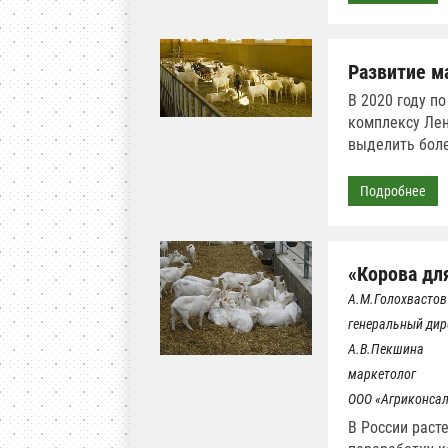
Развитие м
В 2020 году п
комплексу Лен
выделить боле
Подробнее
«Корова дл
А.М.Голохвастов
генеральный дир
А.В.Пекшина
маркетолог
ООО «Агриконсал
В России раст