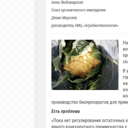
Анна Любоведская
Союз органического земледелия
Денис Морозов
руководитель НИЦ «Агробиотехнология»
На
во
пр
се
В 
го
на
ко
но
производство биопрепаратов для прим
Есть проблема
«Пока нет регулирования остаточных к
явного конкурентного преимущества у