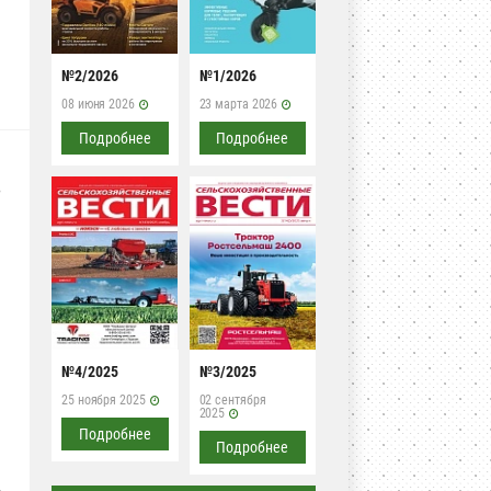
№2/2026
№1/2026
08 июня 2026
23 марта 2026
Подробнее
Подробнее
в
й
№4/2025
№3/2025
25 ноября 2025
02 сентября
2025
Подробнее
Подробнее
и
,