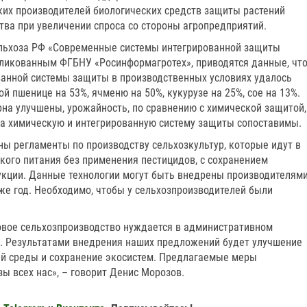
ких производителей биологических средств защиты растений
тва при увеличении спроса со стороны агропредприятий.
ельхоза РФ «Современные системы интегрированной защиты
бликованным ФГБНУ «Росинформагротех», приводятся данные, чт
ванной системы защиты в производственных условиях удалось
й пшенице на 53%, ячменю на 50%, кукурузе на 25%, сое на 13%.
рна улучшены, урожайность, по сравнению с химической защитой,
 на химическую и интегрированную систему защиты сопоставимы.
ы регламенты по производству сельхозкультур, которые идут в
кого питания без применения пестицидов, с сохранением
укции. Данные технологии могут быть внедрены производителям
же год. Необходимо, чтобы у сельхозпроизводителей были
овое сельхозпроизводство нуждается в административном
а. Результатами внедрения наших предложений будет улучшение
й среды и сохранение экосистем. Предлагаемые меры
ы всех нас», – говорит Денис Морозов.