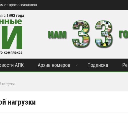
м от профессионалов
овости АПК
Архив номеров
Подписка
Ре
й нагрузки
ой нагрузки