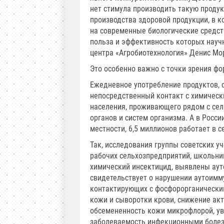
нет стимула производить такую проду
производства здоровой продукции, в 
на современные биологические средст
польза и эффективность которых научн
центра «Агробиотехнология» Денис Мо
Это особенно важно с точки зрения фо
Ежедневное употребление продуктов, 
непосредственный контакт с химическ
населения, проживающего рядом с сел
органов и систем организма. А в Росс
местности, 6,5 миллионов работает в с
Так, исследования группы советских у
рабочих сельхозпредприятий, школьник
химический инсектицид, выявлены ауто
свидетельствует о нарушении аутоимм
контактирующих с фосфорорганически
кожи и сыворотки крови, снижение а
обсемененность кожи микрофлорой, у
заболеваемость инфекционными болез