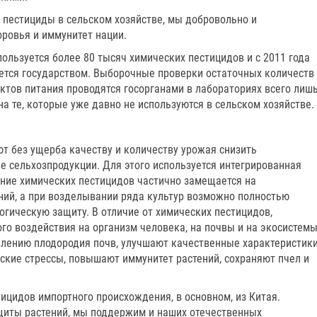
е пестициды в сельском хозяйстве, мы добровольно и
ровья и иммунитет нации.
ользуется более 80 тысяч химических пестицидов и с 2011 года
уется государством. Выборочные проверки остаточных количеств
ктов питания проводятся госорганами в лабораториях всего лиш
на те, которые уже давно не используются в сельском хозяйстве.
т без ущерба качеству и количеству урожая снизить
е сельхозпродукции. Для этого используется интегрированная
ение химических пестицидов частично замещается на
ний, а при возделывании ряда культур возможно полностью
логическую защиту. В отличие от химических пестицидов,
о воздействия на организм человека, на почвы и на экосистемы
овлению плодородия почв, улучшают качественные характеристик
ские стрессы, повышают иммунитет растений, сохраняют пчел и
ицидов импортного происхождения, в основном, из Китая.
щиты растений, мы поддержим и наших отечественных