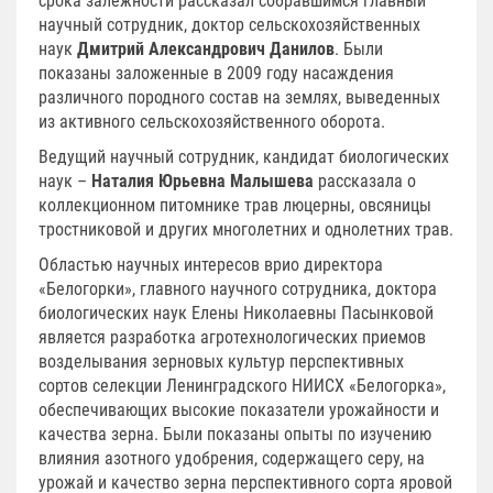
срока залежности рассказал собравшимся главный
научный сотрудник, доктор сельскохозяйственных
наук
Дмитрий Александрович Данилов
. Были
показаны заложенные в 2009 году насаждения
различного породного состав на землях, выведенных
из активного сельскохозяйственного оборота.
Ведущий научный сотрудник, кандидат биологических
наук –
Наталия Юрьевна Малышева
рассказала о
коллекционном питомнике трав люцерны, овсяницы
тростниковой и других многолетних и однолетних трав.
Областью научных интересов врио директора
«Белогорки», главного научного сотрудника, доктора
биологических наук Елены Николаевны Пасынковой
является разработка агротехнологических приемов
возделывания зерновых культур перспективных
сортов селекции Ленинградского НИИСХ «Белогорка»,
обеспечивающих высокие показатели урожайности и
качества зерна. Были показаны опыты по изучению
влияния азотного удобрения, содержащего серу, на
урожай и качество зерна перспективного сорта яровой