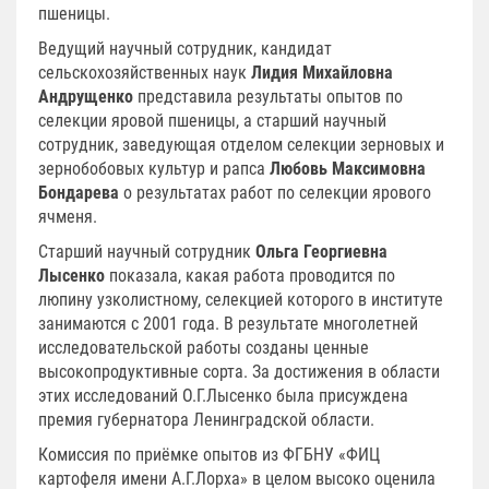
пшеницы.
Ведущий научный сотрудник, кандидат
сельскохозяйственных наук
Лидия Михайловна
Андрущенко
представила результаты опытов по
селекции яровой пшеницы, а старший научный
сотрудник, заведующая отделом селекции зерновых и
зернобобовых культур и рапса
Любовь Максимовна
Бондарева
о результатах работ по селекции ярового
ячменя.
Старший научный сотрудник
Ольга Георгиевна
Лысенко
показала, какая работа проводится по
люпину узколистному, селекцией которого в институте
занимаются с 2001 года. В результате многолетней
исследовательской работы созданы ценные
высокопродуктивные сорта. За достижения в области
этих исследований О.Г.Лысенко была присуждена
премия губернатора Ленинградской области.
Комиссия по приёмке опытов из ФГБНУ «ФИЦ
картофеля имени А.Г.Лорха» в целом высоко оценила