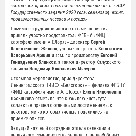
состоялась приемка опытов по выполнению плана НИР
Государственного задания 2020 года, семеноводческих,
производственных посевов и посадок.
Помимо сотрудников института в мероприятии
приняли участие представители ФГБНУ «ФИЦ
картофеля имени А.Г.Лорха» директор
Сергей
Валентинович Жевора
, ученый секретарь
Константин
Валерьевич Аршин
и зам. по производству
Евгений
Геннадьевич Блинков
, а также директор Калужского
филиала
Владимир Николаевич Мазуров
.
Открывая мероприятие, врио директора
Ленинградского НИИСХ «Белогорка» – филиала ФГБНУ
«ФИЦ картофеля имени А.Г.Лорха»
Елена Николаевна
Пасынкова
отметила, что к юбилею института
коллектив пришел с отличными достижениями, с
некоторыми из которых ученые поделились на
приемке опытов.
Ведущий научный сотрудник отдела селекции и
первичного семеноводства зерновых, зернобобовых