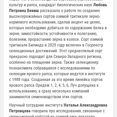
культур и рапса, кандидат биологических наук
Любовь
Петровна Бекиш
рассказала о работе по созданию
высокоурожайных сортов озимой тритикале зерно-
кормового использования, сделав акцент на целях,
которых необходимо добиться по содержанию белка в
зерне, зимостойкости, устойчивости к полеганию,
болезням, прорастанию зерна в колосе. Сорт озимой
тритикале Билинда в 2020 году включен в Госреестр
селекционных достижений. Этот среднеспелый сорт
прекрасно подходит для Северо-Западного региона,
особенно на плющение зерна. Также селекционер
познакомила собравшихся с исследованиями по
селекции ярового рапса, которые ведутся в институте
с 1988 года. Созданная за это время линейка сортов
ярового рапса Оредеж 1, 2, 4, 5, 6, Луч допущена к
использованию, а сразу несколько компаний
занимаются семеноводством этих сортов.
Научный сотрудник института
Наталья Александровна
Петровцева
говорила про исследования, связанные с
селекционной работой по озимой ржи, показала