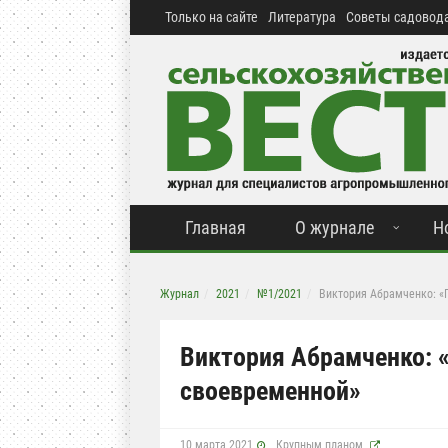
Только на сайте
Литература
Советы садовода
Главная
О журнале
Н
Журнал
2021
№1/2021
Виктория Абрамченко: «
Виктория Абрамченко:
своевременной»
10 марта 2021
Крупным планом