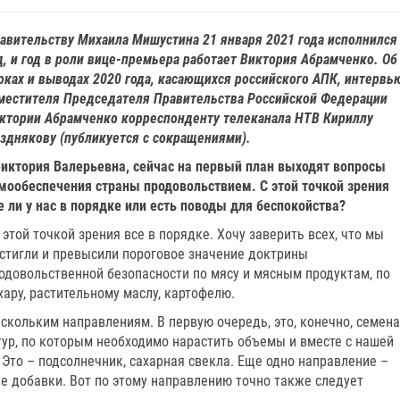
авительству Михаила Мишустина 21 января 2021 года исполнился
д, и год в роли вице-премьера работает Виктория Абрамченко. Об
оках и выводах 2020 года, касающихся российского АПК, интервь
местителя Председателя Правительства Российской Федерации
ктории Абрамченко корреспонденту телеканала НТВ Кириллу
зднякову (публикуется с сокращениями).
Виктория Валерьевна, сейчас на первый план выходят вопросы
мообеспечения страны продовольствием. С этой точкой зрения
е ли у нас в порядке или есть поводы для беспокойства?
С этой точкой зрения все в порядке. Хочу заверить всех, что мы
стигли и превысили пороговое значение доктрины
одовольственной безопасности по мясу и мясным продуктам, по
хару, растительному маслу, картофелю.
ескольким направлениям. В первую очередь, это, конечно, семена
ьтур, по которым необходимо нарастить объемы и вместе с нашей
 Это – подсолнечник, сахарная свекла. Еще одно направление –
е добавки. Вот по этому направлению точно также следует