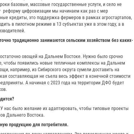
роки базовые, массовые государственные услуги, и село не
оду реформу цифровизации мы начинаем как раз с мер
тные кредиты, это поддержка фермеров в рамках агростартапов,
одить в пилотном режиме в 13 субъектах уже в этом году, а в
изводителей.
аточно традиционно занимаются сельским хозяйством без каких-
едостаточно овощей на Дальнем Востоке. Нужно было срочно
е, чтобы появились новые тепличные комплексы на Дальнем
вощи, например, из Сибирского округа сумели доставить на
ская составляющая не съела весь эффект в конечной стоимости
едприняты. А начиная с 2023 года на территории ДФО будет
сов.
одится?
. У нас было желание их адаптировать, чтобы типовые проекты
тов Дальнего Востока.
нную продукцию для потребителя.