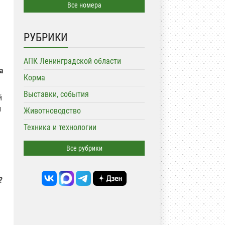
Все номера
РУБРИКИ
АПК Ленинградской области
а
Корма
Выставки, события
й
м
Животноводство
Техника и технологии
Все рубрики
?