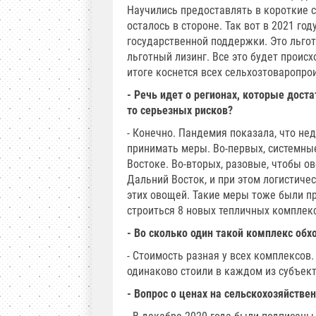
Научились предоставлять в короткие с
осталось в стороне. Так вот в 2021 г
государственной поддержки. Это льго
льготный лизинг. Все это будет происх
итоге коснется всех сельхозтоваропро
- Речь идет о регионах, которые дост
то серьезных рисков?
- Конечно. Пандемия показала, что н
принимать меры. Во-первых, системны
Востоке. Во-вторых, разовые, чтобы о
Дальний Восток, и при этом логистиче
этих овощей. Такие меры тоже были пр
строиться 8 новых тепличных комплек
- Во сколько один такой комплекс обх
- Стоимость разная у всех комплексов
одинаково стоили в каждом из субъек
- Вопрос о ценах на сельскохозяйстве