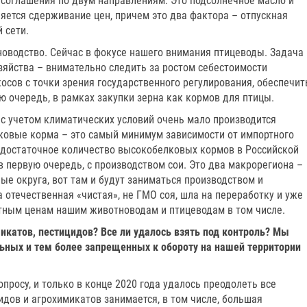
 соглашения по двум направлениям. Это подсолнечное масло и
яется сдерживание цен, причем это два фактора – отпускная
 сети.
оводство. Сейчас в фокусе нашего внимания птицеводы. Задача
зяйства – внимательно следить за ростом себестоимости
косов с точки зрения государственного регулирования, обеспечит
ую очередь, в рамках закупки зерна как кормов для птицы.
 с учетом климатических условий очень мало производится
ковые корма – это самый минимум зависимости от импортного
 достаточное количество высокобелковых кормов в Российской
в первую очередь, с производством сои. Это два макрорегиона –
 округа, вот там и будут заниматься производством и
а отечественная «чистая», не ГМО соя, шла на переработку и уже
тным ценам нашим животноводам и птицеводам в том числе.
микатов, пестицидов? Все ли удалось взять под контроль? Мы
ьных и тем более запрещенных к обороту на нашей территории
опросу, и только в конце 2020 года удалось преодолеть все
дов и агрохимикатов занимается, в том числе, большая