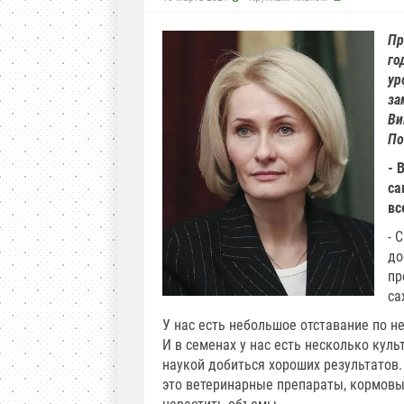
Пр
го
ур
за
Ви
По
- 
са
вс
- 
до
пр
са
У нас есть небольшое отставание по н
И в семенах у нас есть несколько кул
наукой добиться хороших результатов.
это ветеринарные препараты, кормовы