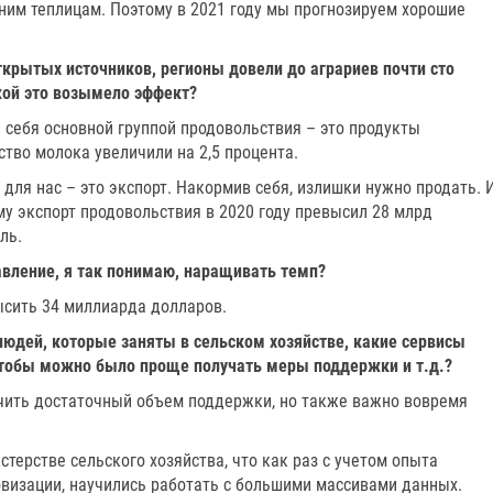
ним теплицам. Поэтому в 2021 году мы прогнозируем хорошие
ткрытых источников, регионы довели до аграриев почти сто
кой это возымело эффект?
 себя основной группой продовольствия – это продукты
ство молока увеличили на 2,5 процента.
для нас – это экспорт. Накормив себя, излишки нужно продать. 
у экспорт продовольствия в 2020 году превысил 28 млрд
ль.
авление, я так понимаю, наращивать темп?
высить 34 миллиарда долларов.
 людей, которые заняты в сельском хозяйстве, какие сервисы
чтобы можно было проще получать меры поддержки и т.д.?
учить достаточный объем поддержки, но также важно вовремя
терстве сельского хозяйства, что как раз с учетом опыта
овизации, научились работать с большими массивами данных.