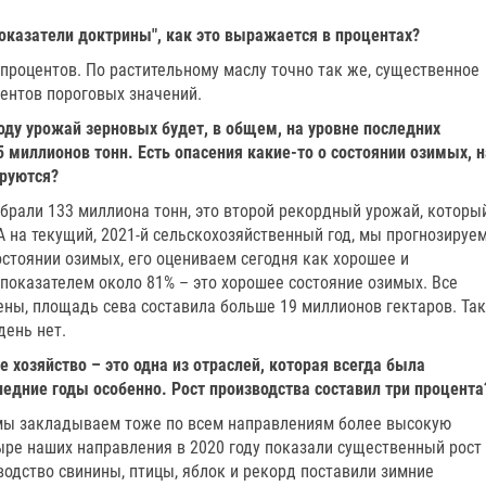
оказатели доктрины", как это выражается в процентах?
0 процентов. По растительному маслу точно так же, существенное
ентов пороговых значений.
году урожай зерновых будет, в общем, на уровне последних
5 миллионов тонн. Есть опасения какие-то о состоянии озимых, н
ируются?
обрали 133 миллиона тонн, это второй рекордный урожай, которы
 на текущий, 2021-й сельскохозяйственный год, мы прогнозируе
состоянии озимых, его оцениваем сегодня как хорошее и
 показателем около 81% – это хорошее состояние озимых. Все
ы, площадь сева составила больше 19 миллионов гектаров. Так
день нет.
е хозяйство – это одна из отраслей, которая всегда была
едние годы особенно. Рост производства составил три процента
д мы закладываем тоже по всем направлениям более высокую
тыре наших направления в 2020 году показали существенный рост
одство свинины, птицы, яблок и рекорд поставили зимние