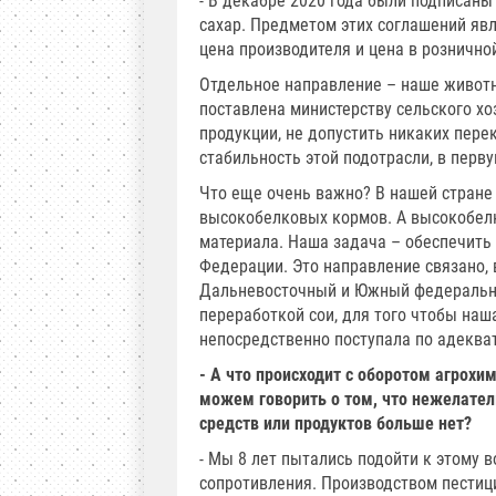
- В декабре 2020 года были подписаны
сахар. Предметом этих соглашений явл
цена производителя и цена в розничной
Отдельное направление – наше животн
поставлена министерству сельского хо
продукции, не допустить никаких пере
стабильность этой подотрасли, в перв
Что еще очень важно? В нашей стране
высокобелковых кормов. А высокобел
материала. Наша задача – обеспечить
Федерации. Это направление связано, 
Дальневосточный и Южный федеральные
переработкой сои, для того чтобы наш
непосредственно поступала по адеква
- А что происходит с оборотом агрохи
можем говорить о том, что нежелател
средств или продуктов больше нет?
- Мы 8 лет пытались подойти к этому в
сопротивления. Производством пестици