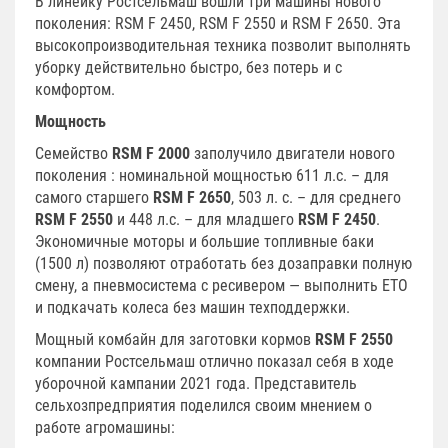
В линейку Ростсельмаш вошли три машины нового
поколения: RSM F 2450, RSM F 2550 и RSM F 2650. Эта
высокопроизводительная техника позволит выполнять
уборку действительно быстро, без потерь и с
комфортом.
Мощность
Семейство
RSM F 2000
заполучило двигатели нового
поколения : номинальной мощностью 611 л.с. – для
самого старшего
RSM F 2650
, 503 л. с. – для среднего
RSM F 2550
и 448 л.с. – для младшего
RSM F 2450
.
Экономичные моторы и большие топливные баки
(1500 л) позволяют отработать без дозаправки полную
смену, а пневмосистема с ресивером — выполнить ЕТО
и подкачать колеса без машин техподдержки.
Мощный комбайн для заготовки кормов
RSM F 2550
компании Ростсельмаш отлично показал себя в ходе
уборочной кампании 2021 года. Представитель
сельхозпредприятия поделился своим мнением о
работе агромашины: