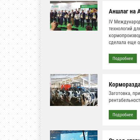
Аншлаг на 
IV Международ
технологий дл
кормопроизвод
сделала еще о
Подробнее
Корморазда
Заготовка, пр
рентабельност
Подробнее