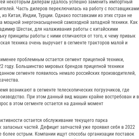
стей некоторым дилерам удалось успешно заменить импортный
дителей. Часть дилеров переключилась на работу с поставщиками
 из Китая, Индии, Турции. Однако поставками из этих стран не
ка мощной энергонасыщенной самоходной западной техники. Как
ладимир Шестак, для налаживания работы с китайскими
ьку принципы работы с ними отличаются от того, к чему привык
йская техника очень выручает в сегменте тракторов малой и
аименее проблемным остается сегмент прицепной техники,
22 году. Большинство мировых брендов прицепной техники
данном сегменте появилось немало российских производителей,
качества.
мя возникают в сегменте телескопических погрузчиков, где
роизводство. При этом данный вид машин крайне востребован и в
прос в этом сегменте остается на данный момент
ктивности остается обслуживание текущего парка
к запасных частей. Дефицит запчастей уже проявил себя в 2022
еще более острым. Компании ищут способы организации поставок