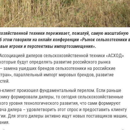
охозяйственной техники переживает, пожалуй, самую масштабную
б этом говорили на онлайн конференции «Рынок сельхозтехники 
овые игроки и перспективы импортозамещения».
 Ассоциацией дилеров сельскохозяйственной техники «АСХОД»
которые будут определять развитие российского рынка
х – замена ушедших брендов сельхозтехники на российские
стран», параллельный импорт мировых брендов, развитие
стей.
р-клиент произошел фундаментальный перелом. Если раньше
ехнику формировали дилеры, то сегодня сельскохозяйственные
ого уровня технологического развития, что сами формируют
ача дилера – удовлетворить этот спрос и предоставить клиенту
гии. Для этого дилеры активно ищут новых поставщиков машин,
ания.