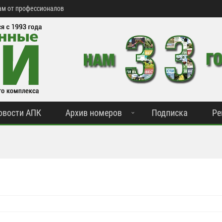
м от профессионалов
овости АПК
Архив номеров
Подписка
Ре