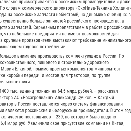
раллельно присматриваются к российским производителям и даже
 По словам коммерческого директора «ЭкоНива-Техника Холдинг
ода на российские запчасти небыстрый, но динамика очевидна: в
ь существенно больше запчастей российского производства, а
ство запчастей. Серьезным препятствием в работе с российским
то, что небольшие предприятия не имеют возможностей для
, а крупные производители выставляют требование минимального
евышающем годовое потребление.
большое внимание производству комплектующих в России. По
кохозяйственного, пищевого и строительно-дорожного
 Марии Елкиной, помимо простых компонентов минпромторг
е коробки передач и мостов для тракторов, по группе
сельхозтехники.
1400 тыс. единиц техники на 64,5 млрд рублей, – рассказал
ектора АО «Росагролизинг» Александр Сучков. – Каждый
рактор в России поставляется через систему финансирования
и являются российские и белорусские производители. В этом год
количество поставщиков – 239, по которым было выдано
6,4 млрд руб. Увеличили свое присутствие компании из Китая,