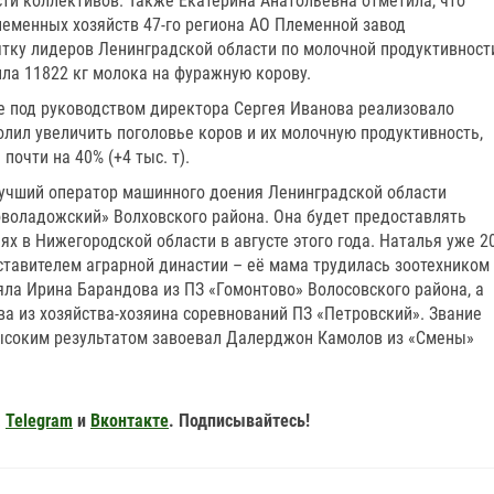
ти коллективов. Также Екатерина Анатольевна отметила, что
леменных хозяйств 47-го региона АО Племенной завод
ятку лидеров Ленинградской области по молочной продуктивност
ила 11822 кг молока на фуражную корову.
ие под руководством директора Сергея Иванова реализовало
лил увеличить поголовье коров и их молочную продуктивность,
очти на 40% (+4 тыс. т).
учший оператор машинного доения Ленинградской области
оволадожский» Волховского района. Она будет предоставлять
ях в Нижегородской области в августе этого года. Наталья уже 2
ставителем аграрной династии – её мама трудилась зоотехником
ла Ирина Барандова из ПЗ «Гомонтово» Волосовского района, а
а из хозяйства-хозяина соревнований ПЗ «Петровский». Звание
высоким результатом завоевал Далерджон Камолов из «Смены»
,
Telegram
и
Вконтакте
. Подписывайтесь!