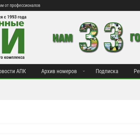
м от профессионалов
овости АПК
Архив номеров
Подписка
Ре