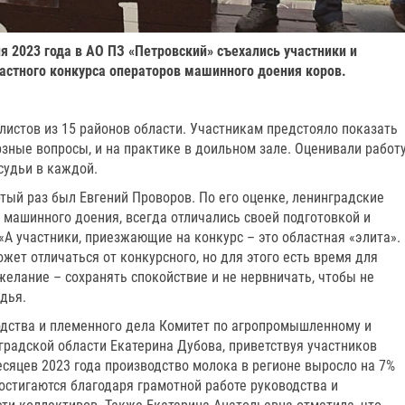
ня 2023 года в АО ПЗ «Петровский» съехались участники и
астного конкурса операторов машинного доения коров.
листов из 15 районов области. Участникам предстояло показать
ерзные вопросы, и на практике в доильном зале. Оценивали работ
судьи в каждой.
тый раз был Евгений Проворов. По его оценке, ленинградские
ы машинного доения, всегда отличались своей подготовкой и
А участники, приезжающие на конкурс – это областная «элита».
жет отличаться от конкурсного, но для этого есть время для
желание – сохранять спокойствие и не нервничать, чтобы не
дья.
дства и племенного дела Комитет по агропромышленному и
радской области Екатерина Дубова, приветствуя участников
месяцев 2023 года производство молока в регионе выросло на 7%
достигаются благодаря грамотной работе руководства и