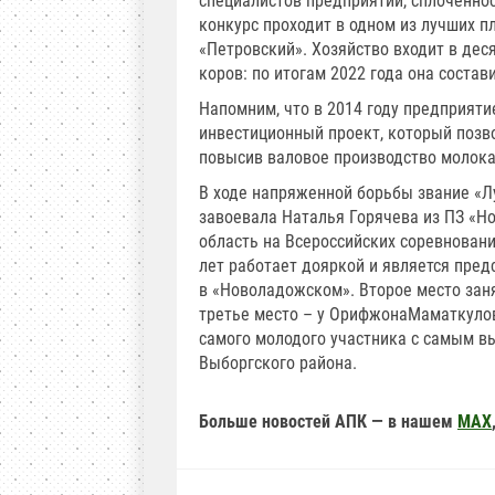
специалистов предприятий, сплоченнос
конкурс проходит в одном из лучших п
«Петровский». Хозяйство входит в дес
коров: по итогам 2022 года она состав
Напомним, что в 2014 году предприят
инвестиционный проект, который позво
повысив валовое производство молока п
В ходе напряженной борьбы звание «Л
завоевала Наталья Горячева из ПЗ «Н
область на Всероссийских соревновани
лет работает дояркой и является пред
в «Новоладожском». Второе место заня
третье место – у ОрифжонаМаматкулов
самого молодого участника с самым 
Выборгского района.
Больше новостей АПК — в нашем
MAX