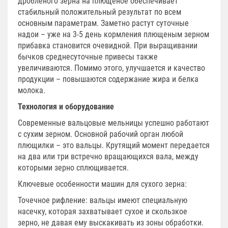
дробленого зерна на плющеное обеспечивает
стабильный положительный результат по всем
основным параметрам. Заметно растут суточные
надои – уже на 3-5 день кормления плющеным зерном
прибавка становится очевидной. При выращивании
бычков среднесуточные привесы также
увеличиваются. Помимо этого, улучшается и качество
продукции – повышаются содержание жира и белка
молока.
Технология и оборудование
Современные вальцовые мельницы успешно работают
с сухим зерном. Основной рабочий орган любой
плющилки – это вальцы. Крутящий момент передается
на два или три встречно вращающихся вала, между
которыми зерно сплющивается.
Ключевые особенности машин для сухого зерна:
Точечное рифление: вальцы имеют специальную
насечку, которая захватывает сухое и скользкое
зерно, не давая ему выскакивать из зоны обработки.