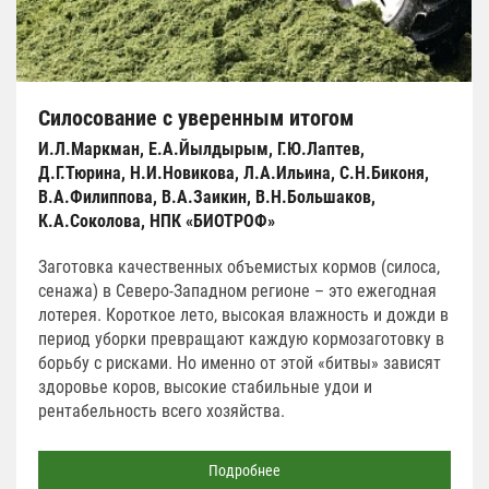
Силосование с уверенным итогом
И.Л.Маркман, Е.А.Йылдырым, Г.Ю.Лаптев,
Д.Г.Тюрина, Н.И.Новикова, Л.А.Ильина, С.Н.Биконя,
В.А.Филиппова, В.А.Заикин, В.Н.Большаков,
К.А.Соколова, НПК «БИОТРОФ»
Заготовка качественных объемистых кормов (силоса,
сенажа) в Северо-Западном регионе – это ежегодная
лотерея. Короткое лето, высокая влажность и дожди в
период уборки превращают каждую кормозаготовку в
борьбу с рисками. Но именно от этой «битвы» зависят
здоровье коров, высокие стабильные удои и
рентабельность всего хозяйства.
Подробнее