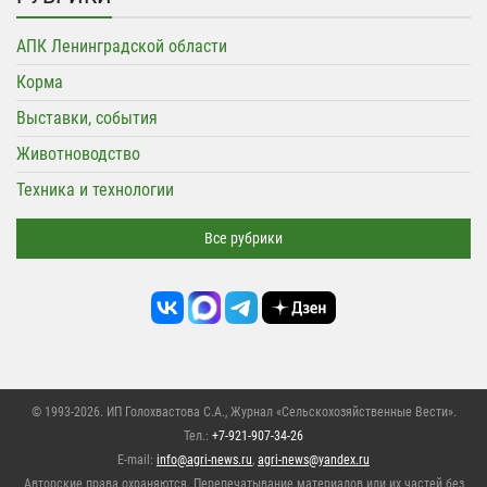
АПК Ленинградской области
Корма
Выставки, события
Животноводство
Техника и технологии
Все рубрики
© 1993-2026. ИП Голохвастова С.А.,
Журнал «Сельскохозяйственные Вести»
.
Тел.:
+7-921-907-34-26
E-mail:
info@agri-news.ru
,
agri-news@yandex.ru
Авторские права охраняются. Перепечатывание материалов или их частей без