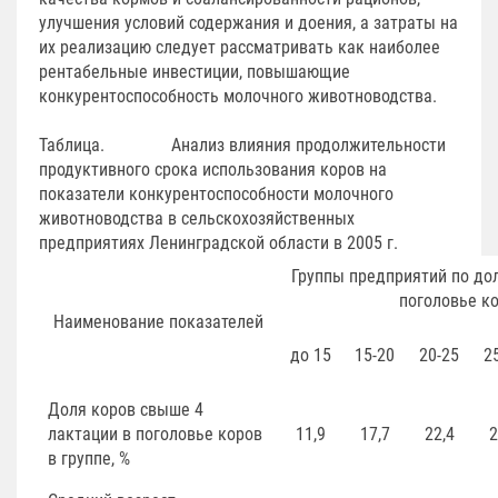
улучшения условий содержания и доения, а затраты на
их реализацию следует рассматривать как наиболее
рентабельные инвестиции, повышающие
конкурентоспособность молочного животноводства.
Таблица. Анализ влияния продолжительности
продуктивного срока использования коров на
показатели конкурентоспособности молочного
животноводства в сельскохозяйственных
предприятиях Ленинградской области в 2005 г.
Группы предприятий по дол
поголовье ко
Наименование показателей
до 15
15-20
20-25
2
Доля коров свыше 4
лактации в поголовье коров
11,9
17,7
22,4
2
в группе, %