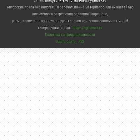
E-mail:
info@agri-news.ru
,
agri-news@yandex.ru
Авторские права охраняются. Перепечатывание материалов или их частей без
письменного разрешения редакции запрещено,
размещение на сторонних ресурсах только при использовании активной
гиперссылки на сайт
https://agri-news.ru
Политика конфиденциальности
Карта сайта
|
RSS