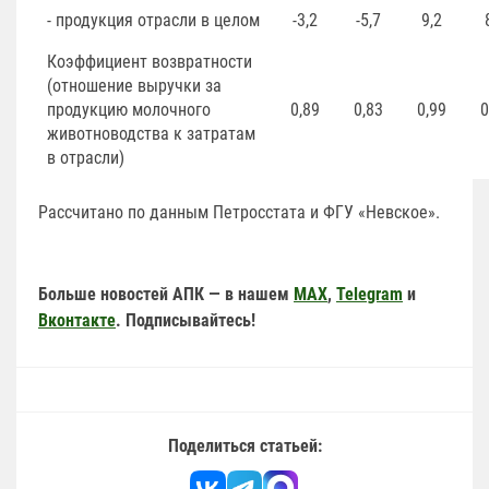
- продукция отрасли в целом
-3,2
-5,7
9,2
Коэффициент возвратности
(отношение выручки за
продукцию молочного
0,89
0,83
0,99
0
животноводства к затратам
в отрасли)
Рассчитано по данным Петросстата и ФГУ «Невское».
Больше новостей АПК — в нашем
MAX
,
Telegram
и
Вконтакте
. Подписывайтесь!
Поделиться статьей: