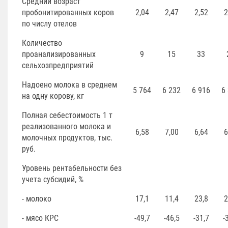
Средний возраст
пробонитированных коров
2,04
2,47
2,52
2
по числу отелов
Количество
проанализированных
9
15
33
сельхозпредприятий
Надоено молока в среднем
5 764
6 232
6 916
6
на одну корову, кг
Полная себестоимость 1 т
реализованного молока и
6,58
7,00
6,64
6
молочных продуктов, тыс.
руб.
Уровень рентабельности без
учета субсидий, %
- молоко
17,1
11,4
23,8
2
- мясо КРС
-49,7
-46,5
-31,7
-