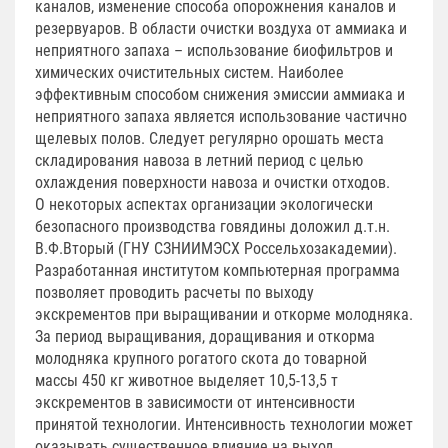
каналов, изменение способа опорожнения каналов и
резервуаров. В области очистки воздуха от аммиака и
неприятного запаха – использование биофильтров и
химических очистительных систем. Наиболее
эффективным способом снижения эмиссии аммиака и
неприятного запаха является использование частично
щелевых полов. Следует регулярно орошать места
складирования навоза в летний период с целью
охлаждения поверхности навоза и очистки отходов.
О некоторых аспектах организации экологически
безопасного производства говядины доложил д.т.н.
В.Ф.Вторый (ГНУ СЗНИИМЭСХ Россельхозакадемии).
Разработанная институтом компьютерная программа
позволяет проводить расчеты по выходу
экскрементов при выращивании и откорме молодняка.
За период выращивания, доращивания и откорма
молодняка крупного рогатого скота до товарной
массы 450 кг животное выделяет 10,5-13,5 т
экскрементов в зависимости от интенсивности
принятой технологии. Интенсивность технологии может
оказывать существенное влияние на выход