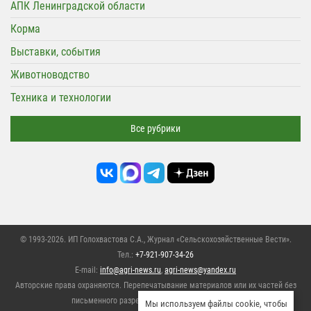
АПК Ленинградской области
Корма
Выставки, события
Животноводство
Техника и технологии
Все рубрики
© 1993-2026. ИП Голохвастова С.А.,
Журнал «Сельскохозяйственные Вести»
.
Тел.:
+7-921-907-34-26
E-mail:
info@agri-news.ru
,
agri-news@yandex.ru
Авторские права охраняются. Перепечатывание материалов или их частей без
письменного разрешения редакции запрещено,
Мы используем файлы cookie, чтобы