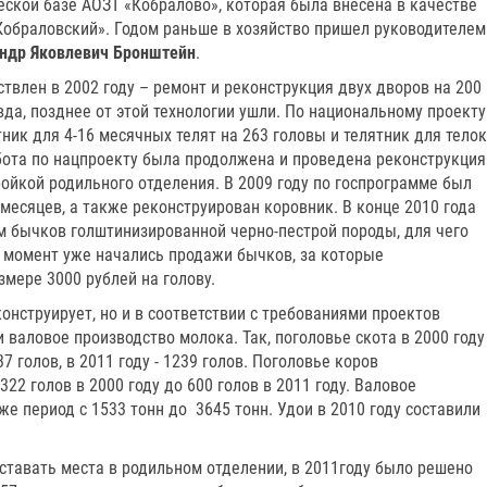
еской базе АОЗТ «Кобралово», которая была внесена в качестве
«Кобраловский». Годом раньше в хозяйство пришел руководителем
ндр Яковлевич Бронштейн
.
твлен в 2002 году – ремонт и реконструкция двух дворов на 200
вда, позднее от этой технологии ушли. По национальному проекту
ник для 4-16 месячных телят на 263 головы и телятник для телок
работа по нацпроекту была продолжена и проведена реконструкция
ройкой родильного отделения. В 2009 году по госпрограмме был
 месяцев, а также реконструирован коровник. В конце 2010 года
м бычков голштинизированной черно-пестрой породы, для чего
 момент уже начались продажи бычков, за которые
мере 3000 рублей на голову.
онструирует, но и в соответствии с требованиями проектов
и валовое производство молока. Так, поголовье скота в 2000 году
37 голов, в 2011 году - 1239 голов. Поголовье коров
322 голов в 2000 году до 600 голов в 2011 году. Валовое
же период с 1533 тонн до 3645 тонн. Удои в 2010 году составили
оставать места в родильном отделении, в 2011году было решено