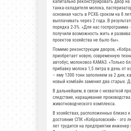
капитально реконструировать двор на 
танка-охладителя молока, пастеризато
основная часть в РСХБ сроком на 8 лет
выплачивать через 2 года. В результа
порядка 2-3%. «Для нас госпрограмма -
получили возможность жить и развиват
проектов хозяйства не было бы».
Помимо реконструкции дворов, «Кобра
приобретает новую, современную техн
автобус, молоковоз КАМАЗ. «Только б
прибавку молока 1,5 литра в день от к
– яму 1300 тонн заполняем за 2 дня, к
новый комбайн заменил два старых. Д
В дальнейшем, в связи с нехваткой пр
следствие, наращивание производства 
животноводческого комплекса.
В хозяйствах, расположенных близко к 
достояние СПК «Кобраловский» - это л
лет трудится на предприятии инженер 