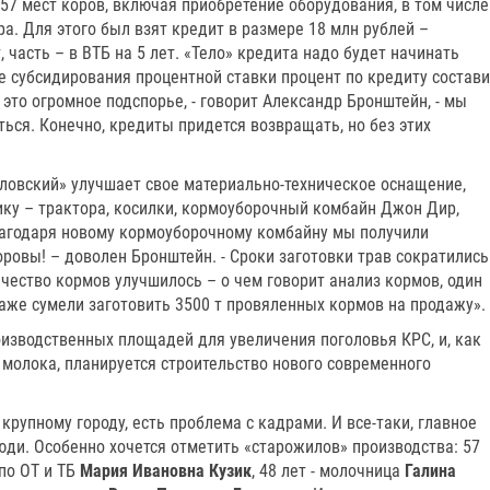
57 мест коров, включая приобретение оборудования, в том числе
ра. Для этого был взят кредит в размере 18 млн рублей –
, часть – в ВТБ на 5 лет. «Тело» кредита надо будет начинать
те субсидирования процентной ставки процент по кредиту состави
 это огромное подспорье, - говорит Александр Бронштейн, - мы
ься. Конечно, кредиты придется возвращать, но без этих
ловский» улучшает свое материально-техническое оснащение,
ику – трактора, косилки, кормоуборочный комбайн Джон Дир,
лагодаря новому кормоуборочному комбайну мы получили
оровы! – доволен Бронштейн. - Сроки заготовки трав сократились
ачество кормов улучшилось – о чем говорит анализ кормов, один
аже сумели заготовить 3500 т провяленных кормов на продажу».
оизводственных площадей для увеличения поголовья КРС, и, как
молока, планируется строительство нового современного
крупному городу, есть проблема с кадрами. И все-таки, главное
юди. Особенно хочется отметить «старожилов» производства: 57
по ОТ и ТБ
Мария Ивановна Кузик
, 48 лет - молочница
Галина