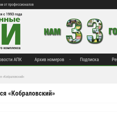
м от профессионалов
овости АПК
Архив номеров
Подписка
Ре
ся «Кобраловский»
тся «Кобраловский»