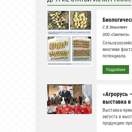
Биологичес
С.В.Зенькевич
ООО «Сингента»
Сельскохозяйс
многими факто
потенциала.
Подробнее
«Агрорусь 
выставка в
Выставка-ярма
августа в выс
продукцию пр