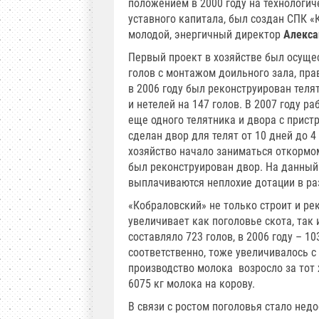
положением в 2000 году на технологич
уставного капитала, был создан СПК 
молодой, энергичный директор
Алекса
Первый проект в хозяйстве был осущес
голов с монтажом доильного зала, пра
в 2006 году был реконструирован телят
и нетелей на 147 голов. В 2007 году 
еще одного телятника и двора с прист
сделан двор для телят от 10 дней до 4
хозяйство начало заниматься откормо
был реконструирован двор. На данный
выплачиваются неплохие дотации в раз
«Кобраловский» не только строит и рек
увеличивает как поголовье скота, так 
составляло 723 голов, в 2006 году – 10
соответственно, тоже увеличивалось с 
производство молока возросло за тот 
6075 кг молока на корову.
В связи с ростом поголовья стало нед