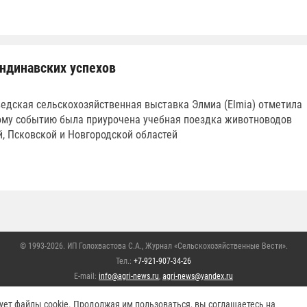
ндинавских успехов
ведская сельскохозяйственная выставка Элмиа (Elmia) отметила
тому событию была приурочена учебная поездка животноводов
, Псковской и Новгородской областей
© 1993-2026. ИП Голохвастова С.А.,
Журнал «Сельскохозяйственные Вести»
.
Тел.:
+7-921-907-34-26
E-mail:
info@agri-news.ru
,
agri-news@yandex.ru
храняются. Перепечатывание материалов или их частей без письменного разрешения р
ует файлы cookie. Продолжая им пользоваться, вы соглашаетесь на
на сторонних ресурсах только при использовании активной гиперссылки на сайт
https: