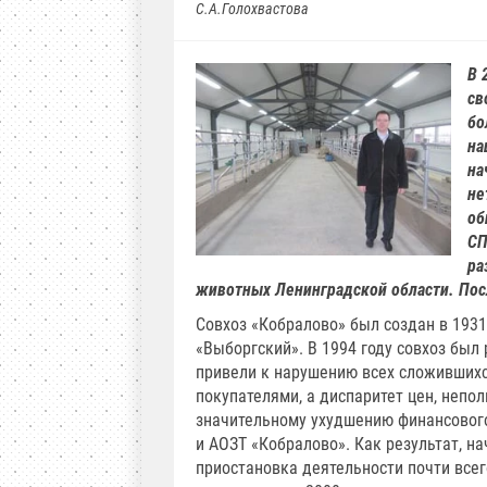
С.А.Голохвастова
В 
св
бо
на
на
не
об
СП
ра
животных Ленинградской области. Пос
Совхоз «Кобралово» был создан в 1931
«Выборгский». В 1994 году совхоз был
привели к нарушению всех сложившихс
покупателями, а диспаритет цен, неп
значительному ухудшению финансового
и АОЗТ «Кобралово». Как результат, н
приостановка деятельности почти все