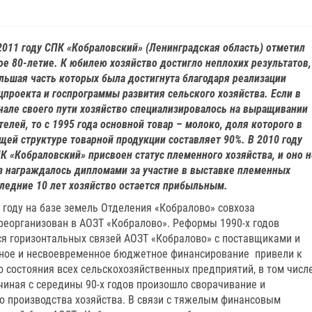
2011 году СПК «Кобраловский» (Ленинградская область) отметил
ое 80-летие. К юбилею хозяйство достигло неплохих результатов,
льшая часть которых была достигнута благодаря реализации
цпроекта и госпрограммы развития сельского хозяйства. Если в
чале своего пути хозяйство специализировалось на выращивании
телей, то с 1995 года основной товар – молоко, доля которого в
щей структуре товарной продукции составляет 90%. В 2010 году
К «Кобраловский» присвоен статус племенного хозяйства, и оно н
з награждалось дипломами за участие в выставке племенных
ледние 10 лет хозяйство остается прибыльным.
 году на базе земель Отделения «Кобралово» совхоза
 реорганизован в АОЗТ «Кобралово». Реформы 1990-х годов
я горизонтальных связей АОЗТ «Кобралово» с поставщиками и
олное и несвоевременное бюджетное финансирование привели к
 состояния всех сельскохозяйственных предприятий, в том числ
ачиная с середины 90-х годов произошло сворачивание и
го производства хозяйства. В связи с тяжелым финансовым