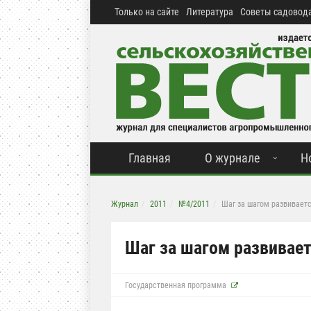
Только на сайте
Литература
Советы садовода
Главная
О журнале
Н
Журнал
2011
№4/2011
Шаг за шагом развивает
Шаг за шагом развивае
Государственная программа