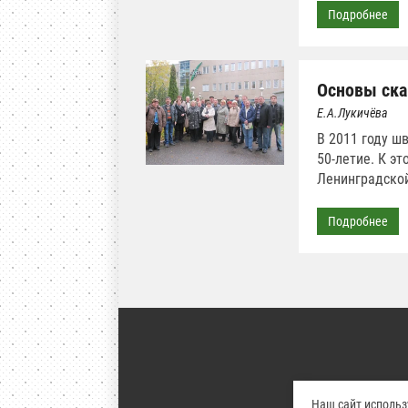
Подробнее
Основы ска
Е.А.Лукичёва
В 2011 году ш
50-летие. К э
Ленинградской
Подробнее
Авторские права о
Наш сайт использ
размещение 