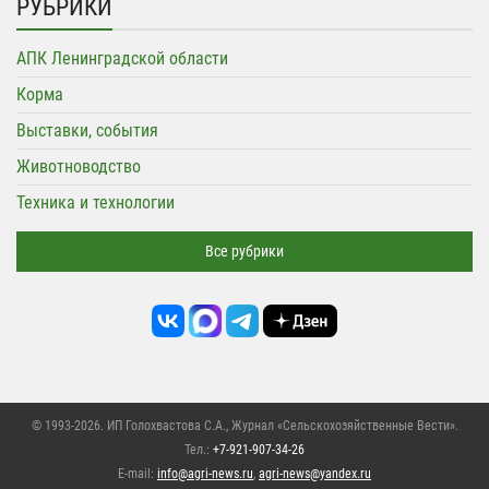
РУБРИКИ
АПК Ленинградской области
Корма
Выставки, события
Животноводство
Техника и технологии
Все рубрики
© 1993-2026. ИП Голохвастова С.А.,
Журнал «Сельскохозяйственные Вести»
.
Тел.:
+7-921-907-34-26
E-mail:
info@agri-news.ru
,
agri-news@yandex.ru