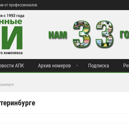
м от профессионалов
овости АПК
Архив номеров
Подписка
Ре
еринбурге
атеринбурге