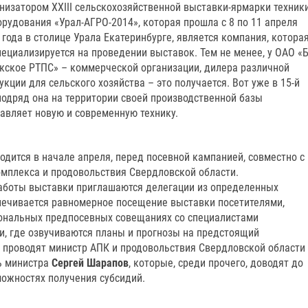
низатором XXIII сельскохозяйственной выставки-ярмарки техник
орудования «Урал-АГРО-2014», которая прошла с 8 по 11 апреля
 года в столице Урала Екатеринбурге, является компания, котора
пециализируется на проведении выставок. Тем не менее, у ОАО «Б
кское РТПС» – коммерческой организации, дилера различной
укции для сельского хозяйства – это получается. Вот уже в 15-й
подряд она на территории своей производственной базы
авляет новую и современную технику.
дится в начале апреля, перед посевной кампанией, совместно с
мплекса и продовольствия Свердловской области.
аботы выставки приглашаются делегации из определенных
спечивается равномерное посещение выставки посетителями,
зональных предпосевных совещаниях со специалистами
, где озвучиваются планы и прогнозы на предстоящий
 проводят министр АПК и продовольствия Свердловской области
ь министра
Сергей Шарапов
, которые, среди прочего, доводят до
ожностях получения субсидий.