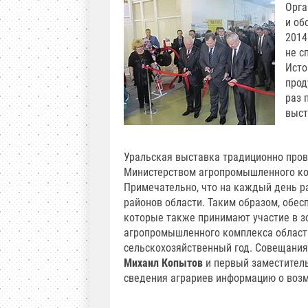
Орга
и об
2014
не с
Исто
прод
раз 
выст
Уральская выставка традиционно прово
Министерством агропромышленного ко
Примечательно, что на каждый день р
районов области. Таким образом, обе
которые также принимают участие в 
агропромышленного комплекса области
сельскохозяйственный год. Совещания
Михаил Копытов
и первый заместител
сведения аграриев информацию о возм