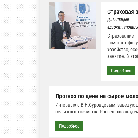
Страховая 
Д.П.Спицын
адвокат, управл
Страхование –
помогает фоку
хозяйство, ос
занятие. В это
Подробнее
Прогноз по цене на сырое мол
Интервью с В.Н.Суровцевым, заведую
сельского хозяйства Россельхозакаде
Подробнее