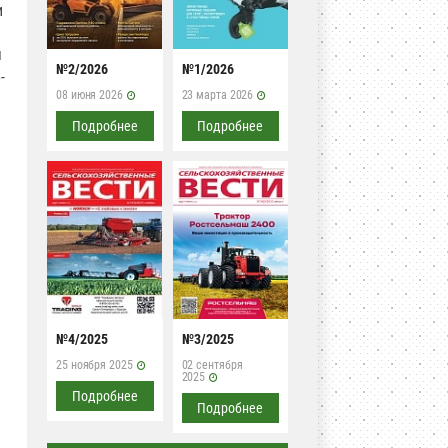
и
я
№2/2026
№1/2026
-
08 июня 2026
23 марта 2026
Подробнее
Подробнее
№4/2025
№3/2025
25 ноября 2025
02 сентября
2025
Подробнее
Подробнее