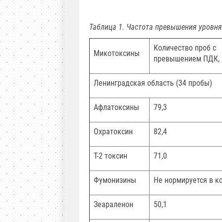
Таблица 1. Частота превышения уровн
Количество проб с
Микотоксины
превышением ПДК,
Ленинградская область (34 пробы)
Афлатоксины
79,3
Охратоксин
82,4
Т-2 токсин
71,0
Фумонизины
Не нормируется в к
Зеараленон
50,1