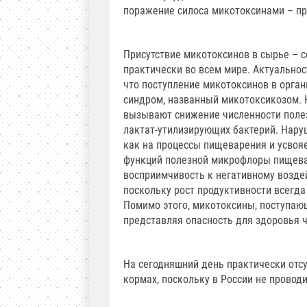
поражение силоса микотоксинами – пр
Присутствие микотоксинов в сырье – 
практически во всем мире. Актуальнос
что поступление микотоксинов в орга
синдром, названный микотоксикозом. 
вызывают снижение численности полез
лактат-утилизирующих бактерий. Нару
как на процессы пищеварения и усвоя
функций полезной микрофлоры пищева
восприимчивость к негативному возде
поскольку рост продуктивности всегд
Помимо этого, микотоксины, поступающ
представляя опасность для здоровья 
На сегодняшний день практически отс
кормах, поскольку в России не провод