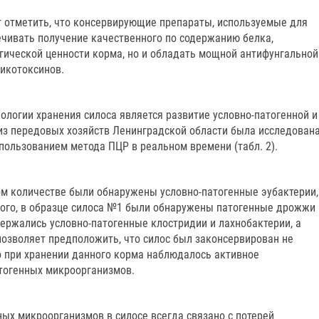
 отметить, что консервирующие препараты, используемые для
ечивать получение качественного по содержанию белка,
огической ценности корма, но и обладать мощной антифунгальной
икотоксинов.
логии хранения силоса является развитие условно-патогенной и
 из передовых хозяйств Ленинградской области была исследован
пользованием метода ПЦР в реальном времени (табл. 2).
ном количестве были обнаружены условно-патогенные эубактерии,
того, в образце силоса №1 были обнаружены патогенные дрожжи
держались условно-патогенные клостридии и лахнобактерии, а
позволяет предположить, что силос был законсервирован не
 при хранении данного корма наблюдалось активное
тогенных микроорганизмов.
х микроорганизмов в силосе всегда связано с потерей