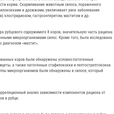
сти корма. Скармливание животным силоса, пораженного
филококками и дрожжами, увеличивает риск заболевания
) клостридиозом, гастроэнтеритом, маститом и др.
ра рубцового содержимого 8 коров, значительную часть рациона
нными микроорганизмами силос. Кроме того, была исследована
с диагнозом «мастит».
ованных коров были обнаружены условно-патогенные
ицеты, а также патогенные стафилококки и пептострептококки.
уппы микроорганизмов были обнаружены в силосе, который
орреляционный анализ зависимости компонентов рациона от
ов в рубце.