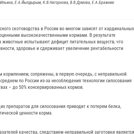
А.Ильина, Е.А.Йылдырым, К.В.Нагорнова, В.В.Думова, Е.А.Бражник
сного скотоводства в России во многом зависят от кардинальных
ноценными высококачественными кормами. В результате
в животные испытывают дефицит питательных веществ, что
ивности, здоровье и сдерживает увеличение рентабельности
 кормлением, сопряжены, в первую очередь, с неправильной
в среднем по России из-за несоблюдения технологии силосования
ствах – до 50% консервированных кормов.
их препаратов для силосования приводит к потерям белка,
гической ценности корма.
зателей качества, следствием неправильной заготовки являетс