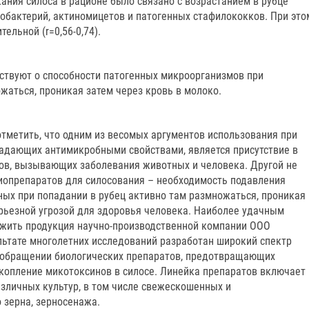
ания силоса в рационе было связано с возрастанием в рубце
обактерий, актиномицетов и патогенных стафилококков. При это
ельной (r=0,56-0,74).
твуют о способности патогенных микроорганизмов при
жаться, проникая затем через кровь в молоко.
тметить, что одним из весомых аргументов использования при
ладающих антимикробными свойствами, является присутствие в
ов, вызывающих заболевания животных и человека. Другой не
иопрепаратов для силосования – необходимость подавления
ных при попадании в рубец активно там размножаться, проникая
ерьезной угрозой для здоровья человека. Наиболее удачным
ужить продукция научно-производственной компании ООО
ьтате многолетних исследований разработан широкий спектр
в обращении биологических препаратов, предотвращающих
копление микотоксинов в силосе. Линейка препаратов включает 
зличных культур, в том числе свежескошенных и
 зерна, зерносенажа.