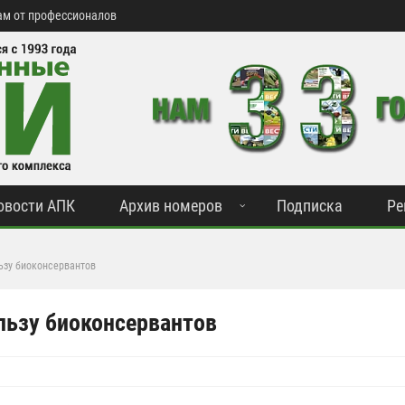
м от профессионалов
овости АПК
Архив номеров
Подписка
Ре
ьзу биоконсервантов
льзу биоконсервантов