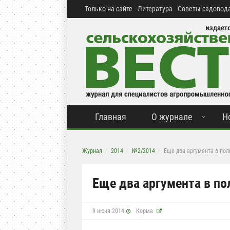
Только на сайте
Литература
Советы садовода
Главная
О журнале
Н
Журнал
2014
№2/2014
Еще два аргумента в пол
Еще два аргумента в по
9 июня 2014
Корма