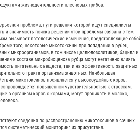
одуктами жизнедеятельности плесневых грибов.
серьезная проблема, пути решения которой ищут специалисты
ть и значимость поиска решений этой проблемы связана с тем,
низм вызывает патологические изменения, представляющие собо
Кроме того, некоторые микотоксины при попадании в рубец
ных микроорганизмов, в том числе целлюлозолитиков, бацилл и
шения в составе микробиоценоза рубца могут негативно влиять
емость питательных веществ, так и на эффективность защитных
рительного тракта организма животных. Наибольшая
йствию микотоксинов проявляется у высокоудойных коров,
а сопровождается повышенной чувствительностью к стрессам.
ие в организм коров с кормами, могут проникать в молоко,
человека.
утствуют сведения по распространению микотоксинов в сочных
ится систематический мониторинг их присутствия.