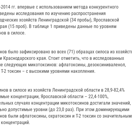
2014 гг. впервые с использованием метода конкурентного
ведены исследования по изучению распространения
одческих хозяйств Ленинградской (34 пробы), Ярославской
края (15 проб). В таблице 1 приведены данные по уровням
ов в силосе.
нов было зафиксировано во всех (71) образцах силоса из хозяйст
и Краснодарского края. Стоит отметить, что в исследованных
е следующих микотоксинов: афлатоксины, дезоксиниваленол,
 Т-2 токсин – с высокими уровнями накопления.
ов в силосе из хозяйств Ленинградской области в 28,9-82,4%
мые концентрации, Ярославской области – 22,4-100%,
дельных случаях концентрации микотоксинов достигали значений,
ьно допустимые уровни (до 23,0 раз). При этом доминирующими
ов были афлатоксины, охратоксин и Т-2 токсин со значительным
концентраций.