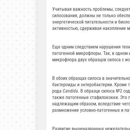
Учитывая важность проблемы, следует
силосования, должны не только обесп
энергетической питательности и биол
активностью, сдерживая накопление м
Еще одним следствием нарушения техно
патогенной микрофлоры. Так, в одном
микрофлора двух образцов силоса с ис
В обоих образцах силоса в значитель
бактероиды и энтеробактерии. Кроме 
рода
Candida
. В образце силоса №2 со
также патогенные стафилококки. Это 
надлежащим образом, вследствие чего
размножение условно-патогенных и па
Развитие вышеназванных нежелательны