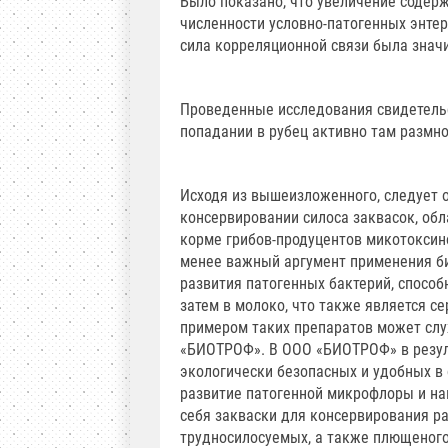
Было показано, что увеличение содерж
численности условно-патогенных энтер
сила корреляционной связи была значит
Проведенные исследования свидетельс
попадании в рубец активно там размно
Исходя из вышеизложенного, следует о
консервировании силоса заквасок, об
корме грибов-продуцентов микотоксин
менее важный аргумент применения б
развития патогенных бактерий, способ
затем в молоко, что также является с
примером таких препаратов может сл
«БИОТРОФ». В ООО «БИОТРОФ» в резул
экологически безопасных и удобных 
развитие патогенной микрофлоры и на
себя закваски для консервирования ра
трудносилосуемых, а также плющеного