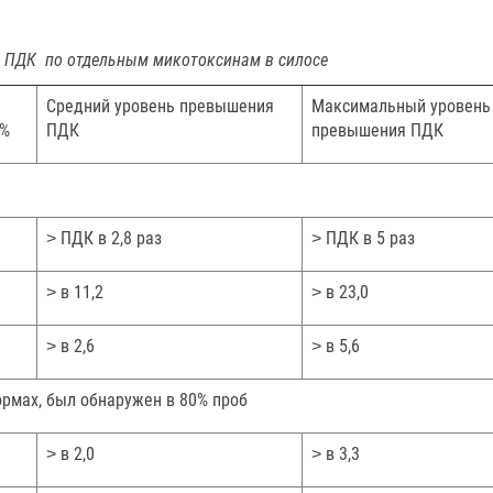
я ПДК по отдельным микотоксинам в силосе
Средний уровень превышения
Максимальный уровень
 %
ПДК
превышения ПДК
˃ ПДК в 2,8 раз
˃ ПДК в 5 раз
˃ в 11,2
˃ в 23,0
˃ в 2,6
˃ в 5,6
ормах, был обнаружен в 80% проб
˃ в 2,0
˃ в 3,3