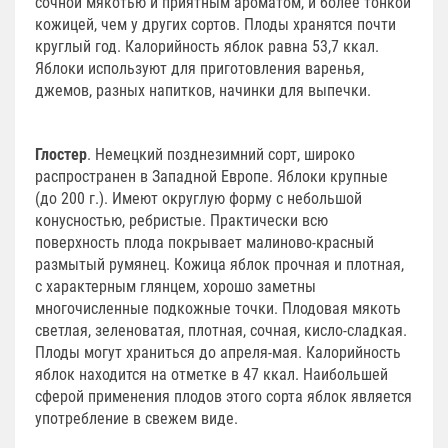
сочной мякотью и приятным ароматом, и более тонкой
кожицей, чем у других сортов. Плоды хранятся почти
круглый год. Калорийность яблок равна 53,7 ккал.
Яблоки используют для приготовления варенья,
джемов, разных напитков, начинки для выпечки.
Глостер
. Немецкий позднезимний сорт, широко
распространен в Западной Европе. Яблоки крупные
(до 200 г.). Имеют округлую форму с небольшой
конусностью, ребристые. Практически всю
поверхность плода покрывает малиново-красный
размытый румянец. Кожица яблок прочная и плотная,
с характерным глянцем, хорошо заметны
многочисленные подкожные точки. Плодовая мякоть
светлая, зеленоватая, плотная, сочная, кисло-сладкая.
Плоды могут храниться до апреля-мая. Калорийность
яблок находится на отметке в 47 ккал. Наибольшей
сферой применения плодов этого сорта яблок является
употребление в свежем виде.